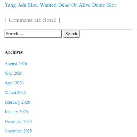
Yang Ada Slot
,
Wanted Dead Or Alive Demo Slot
{
Comments are closed
}
Archives
August 2026
May 2026
April 2026
March 2026
February 2026
January 2026
December 2025
November 2025