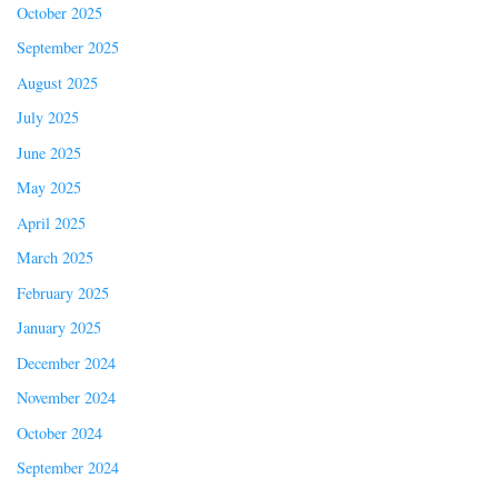
October 2025
September 2025
August 2025
July 2025
June 2025
May 2025
April 2025
March 2025
February 2025
January 2025
December 2024
November 2024
October 2024
September 2024