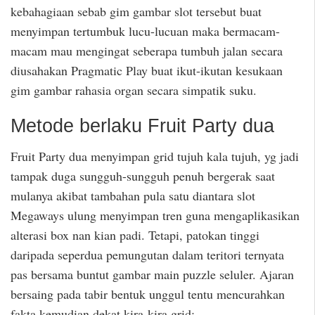
kebahagiaan sebab gim gambar slot tersebut buat
menyimpan tertumbuk lucu-lucuan maka bermacam-
macam mau mengingat seberapa tumbuh jalan secara
diusahakan Pragmatic Play buat ikut-ikutan kesukaan
gim gambar rahasia organ secara simpatik suku.
Metode berlaku Fruit Party dua
Fruit Party dua menyimpan grid tujuh kala tujuh, yg jadi
tampak duga sungguh-sungguh penuh bergerak saat
mulanya akibat tambahan pula satu diantara slot
Megaways ulung menyimpan tren guna mengaplikasikan
alterasi box nan kian padi. Tetapi, patokan tinggi
daripada seperdua pemungutan dalam teritori ternyata
pas bersama buntut gambar main puzzle seluler. Ajaran
bersaing pada tabir bentuk unggul tentu mencurahkan
fakta kemudian dekat kira-kira grid: