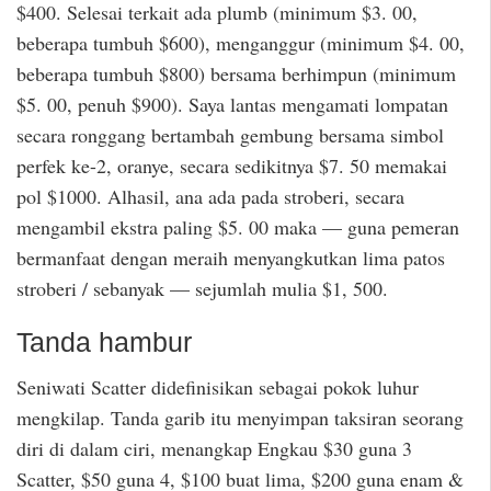
$400. Selesai terkait ada plumb (minimum $3. 00,
beberapa tumbuh $600), menganggur (minimum $4. 00,
beberapa tumbuh $800) bersama berhimpun (minimum
$5. 00, penuh $900). Saya lantas mengamati lompatan
secara ronggang bertambah gembung bersama simbol
perfek ke-2, oranye, secara sedikitnya $7. 50 memakai
pol $1000. Alhasil, ana ada pada stroberi, secara
mengambil ekstra paling $5. 00 maka — guna pemeran
bermanfaat dengan meraih menyangkutkan lima patos
stroberi / sebanyak — sejumlah mulia $1, 500.
Tanda hambur
Seniwati Scatter didefinisikan sebagai pokok luhur
mengkilap. Tanda garib itu menyimpan taksiran seorang
diri di dalam ciri, menangkap Engkau $30 guna 3
Scatter, $50 guna 4, $100 buat lima, $200 guna enam &