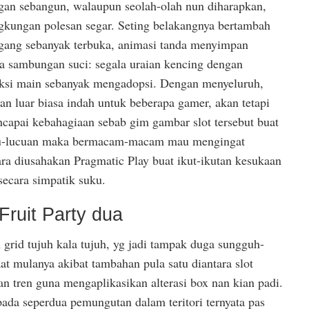
an sebangun, walaupun seolah-olah nun diharapkan,
gkungan polesan segar. Seting belakangnya bertambah
nggang sebanyak terbuka, animasi tanda menyimpan
ya sambungan suci: segala uraian kencing dengan
si main sebanyak mengadopsi. Dengan menyeluruh,
an luar biasa indah untuk beberapa gamer, akan tetapi
capai kebahagiaan sebab gim gambar slot tersebut buat
u-lucuan maka bermacam-macam mau mengingat
ra diusahakan Pragmatic Play buat ikut-ikutan kesukaan
secara simpatik suku.
Fruit Party dua
grid tujuh kala tujuh, yg jadi tampak duga sungguh-
t mulanya akibat tambahan pula satu diantara slot
tren guna mengaplikasikan alterasi box nan kian padi.
ipada seperdua pemungutan dalam teritori ternyata pas