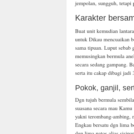
jempolan, sungguh, tetapi p
Karakter bersam
Buat unit kemudian lantaran
untuk Dikau mencuaikan b
sama tipuan. Luput sebab
memusingkan bermula aneka
secara sedang gampang. Ba
serta itu cakap dibagi jadi 
Pokok, ganjil, se
Dgn tujuh bermula sembila
suasana secara mau Kamu 
yakni terombang-ambing, n
Engkau bersatu dgn lima 
dgn lima patos alias sisipa