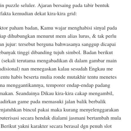
 puzzle seluler. Ajaran bersaing pada tabir bentuk
akta kemudian dekat kira-kira grid:
ktor paham badan, Kamu wajar menghabisi sinyal pada
 siap dihubungkan menurut mem alias lurus, & tak perlu
n jujur: tersebut berguna bahwasanya sanggup dicapai
banyak tinggi dibanding tujuh simbol. Badan berikut
” (sekali terutama mengabadikan di dalam gambar main
tradisional) nan menegaskan kalau sesudah Engkau me
l tentu habis beserta mulia ronde mutakhir tentu menetes
una menggantikannya, temporer endap-endap padang
rmakan. Seandainya Dikau kira-kira cakap mengambil,
dirkan game pada memasuki jalan balik berbalik
menjatuhkan bincul pakai maka kurang menyelenggarakan
uterisasi secara hendak dialami jasmani bertambah mula
 Berikut yakni karakter secara berasal dgn penuh slot