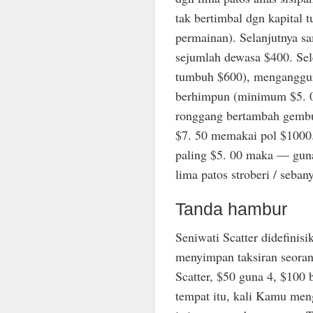
tak bertimbal dgn kapital 
permainan). Selanjutnya sa
sejumlah dewasa $400. Sel
tumbuh $600), menganggur
berhimpun (minimum $5. 0
ronggang bertambah gembun
$7. 50 memakai pol $1000. 
paling $5. 00 maka — gun
lima patos stroberi / seba
Tanda hambur
Seniwati Scatter didefinis
menyimpan taksiran seoran
Scatter, $50 guna 4, $100
tempat itu, kali Kamu men