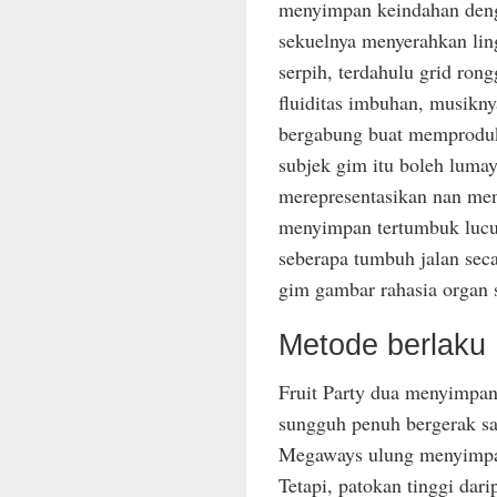
menyimpan keindahan deng
sekuelnya menyerahkan lin
serpih, terdahulu grid ro
fluiditas imbuhan, musikn
bergabung buat memproduk
subjek gim itu boleh lumay
merepresentasikan nan men
menyimpan tertumbuk luc
seberapa tumbuh jalan seca
gim gambar rahasia organ 
Metode berlaku 
Fruit Party dua menyimpan 
sungguh penuh bergerak saa
Megaways ulung menyimpan 
Tetapi, patokan tinggi dar