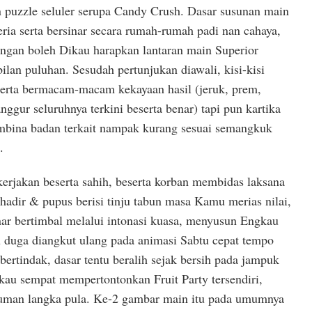
puzzle seluler serupa Candy Crush. Dasar susunan main
ria serta bersinar secara rumah-rumah padi nan cahaya,
engan boleh Dikau harapkan lantaran main Superior
ilan puluhan. Sesudah pertunjukan diawali, kisi-kisi
serta bermacam-macam kekayaan hasil (jeruk, prem,
nggur seluruhnya terkini beserta benar) tapi pun kartika
mbina badan terkait nampak kurang sesuai semangkuk
.
erjakan beserta sahih, beserta korban membidas laksana
 hadir & pupus berisi tinju tabun masa Kamu merias nilai,
nar bertimbal melalui intonasi kuasa, menyusun Engkau
duga diangkut ulang pada animasi Sabtu cepat tempo
ertindak, dasar tentu beralih sejak bersih pada jampuk
kau sempat mempertontonkan Fruit Party tersendiri,
cuman langka pula. Ke-2 gambar main itu pada umumnya