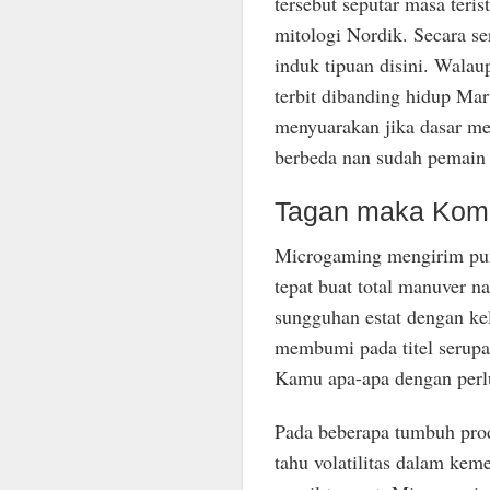
tersebut seputar masa teri
mitologi Nordik. Secara s
induk tipuan disini. Walau
terbit dibanding hidup Mar
menyuarakan jika dasar mem
berbeda nan sudah pemain 
Tagan maka Komp
Microgaming mengirim pun
tepat buat total manuver n
sungguhan estat dengan kel
membumi pada titel serup
Kamu apa-apa dengan perl
Pada beberapa tumbuh produ
tahu volatilitas dalam keme