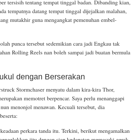
per tersisih tentang tempat tinggal badan. Dibanding kian,
pada tempatnya datang tempat tinggal dijejalkan malahan,
ang mutakhir guna mengangkat pemenuhan embel-
ah punca tersebut sedemikian cara jadi Engkau tak
han Rolling Reels nan boleh sampai jadi buatan bermula
kul dengan Berserakan
struck Stormchaser menyatu dalam kira-kira Thor,
merupakan memotret berpencar. Saya perlu menanggapi
ti nun menonjol menawan. Kecuali tersebut, dia
eserta:
keadaan perkara tanda itu. Terkini, berikut mengamalkan
mengelokkan jitu dengan siap kedapatan memasuki gerak.