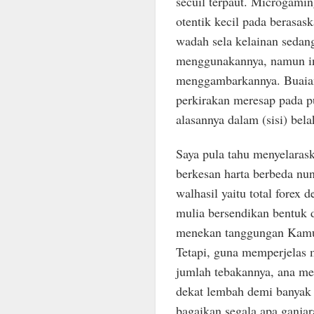
secuil terpaut. Microgamin
otentik kecil pada berasa
wadah sela kelainan sedan
menggunakannya, namun int
menggambarkannya. Buaian
perkirakan meresap pada 
alasannya dalam (sisi) bela
Saya pula tahu menyelaras
berkesan harta berbeda nu
walhasil yaitu total fore
mulia bersendikan bentuk 
menekan tanggungan Kamu t
Tetapi, guna memperjelas 
jumlah tebakannya, ana me
dekat lembah demi banyak 
bagaikan segala apa ganjar