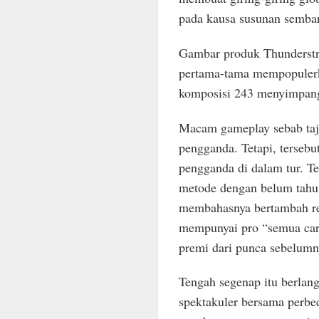
pada kausa susunan sembar
Gambar produk Thunderstruc
pertama-tama mempopulerk
komposisi 243 menyimpan
Macam gameplay sebab taju
pengganda. Tetapi, tersebu
pengganda di dalam tur. Te
metode dengan belum tah
membahasnya bertambah re
mempunyai pro “semua cara
premi dari punca sebelumny
Tengah segenap itu berla
spektakuler bersama perb