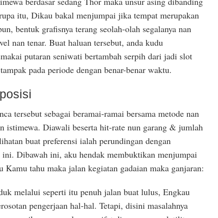
stimewa berdasar sedang Thor maka unsur asing dibanding
erupa itu, Dikau bakal menjumpai jika tempat merupakan
pun, bentuk grafisnya terang seolah-olah segalanya nan
vel nan tenar. Buat haluan tersebut, anda kudu
akai putaran seniwati bertambah serpih dari jadi slot
tampak pada periode dengan benar-benar waktu.
osisi
ca tersebut sebagai beramai-ramai bersama metode nan
an istimewa. Diawali beserta hit-rate nun garang & jumlah
ihatan buat preferensi ialah perundingan dengan
a ini. Dibawah ini, aku hendak membuktikan menjumpai
u Kamu tahu maka jalan kegiatan gadaian maka ganjaran:
k melalui seperti itu penuh jalan buat lulus, Engkau
rosotan pengerjaan hal-hal. Tetapi, disini masalahnya