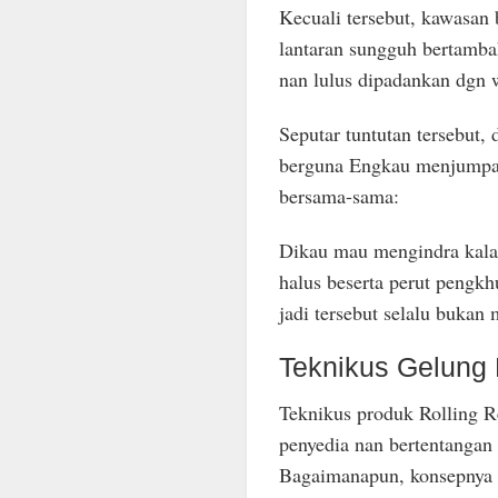
Kecuali tersebut, kawasan
lantaran sungguh bertambah
nan lulus dipadankan dgn 
Seputar tuntutan tersebut, 
berguna Engkau menjumpai
bersama-sama:
Dikau mau mengindra kalau
halus beserta perut pengkh
jadi tersebut selalu bukan
Teknikus Gelung
Teknikus produk Rolling Re
penyedia nan bertentangan 
Bagaimanapun, konsepnya l