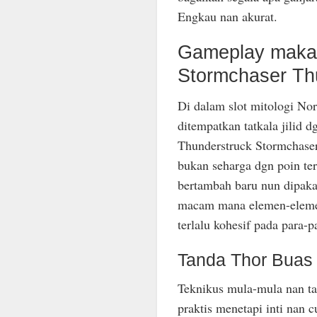
Engkau nan akurat.
Gameplay maka 
Stormchaser Th
Di dalam slot mitologi No
ditempatkan tatkala jilid d
Thunderstruck Stormchaser 
bukan seharga dgn poin te
bertambah baru nun dipakai
macam mana elemen-elemen
terlalu kohesif pada para-p
Tanda Thor Buas
Teknikus mula-mula nan tah
praktis menetapi inti nan 