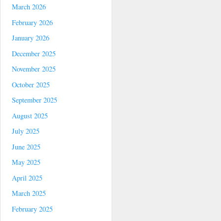
March 2026
February 2026
January 2026
December 2025
November 2025
October 2025
September 2025
August 2025
July 2025
June 2025
May 2025
April 2025
March 2025
February 2025