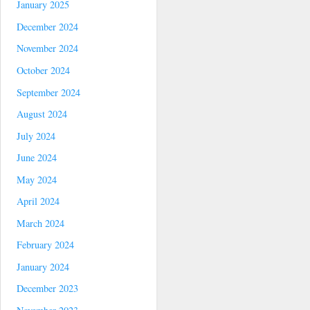
January 2025
December 2024
November 2024
October 2024
September 2024
August 2024
July 2024
June 2024
May 2024
April 2024
March 2024
February 2024
January 2024
December 2023