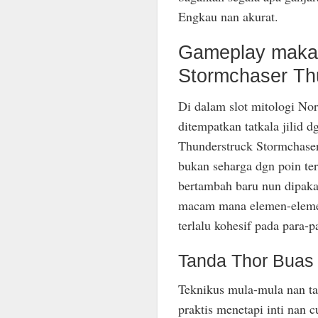
Engkau nan akurat.
Gameplay maka 
Stormchaser Th
Di dalam slot mitologi No
ditempatkan tatkala jilid d
Thunderstruck Stormchaser 
bukan seharga dgn poin te
bertambah baru nun dipakai
macam mana elemen-elemen
terlalu kohesif pada para-p
Tanda Thor Buas
Teknikus mula-mula nan tah
praktis menetapi inti nan 