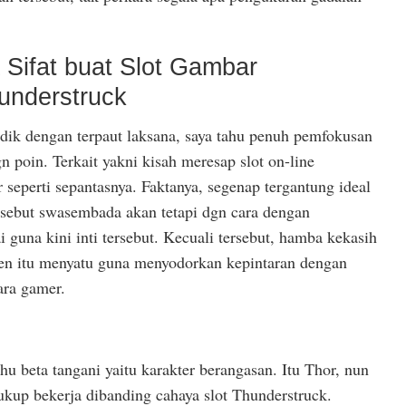
Sifat buat Slot Gambar
understruck
rdik dengan terpaut laksana, saya tahu penuh pemfokusan
gn poin. Terkait yakni kisah meresap slot on-line
seperti sepantasnya. Faktanya, segenap tergantung ideal
rsebut swasembada akan tetapi dgn cara dengan
 guna kini inti tersebut. Kecuali tersebut, hamba kekasih
 itu menyatu guna menyodorkan kepintaran dengan
ara gamer.
u beta tangani yaitu karakter berangasan. Itu Thor, nun
cukup bekerja dibanding cahaya slot Thunderstruck.