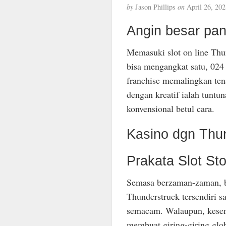
by
Jason Phillips
on
April 26, 202
Angin besar pa
Memasuki slot on line Th
bisa mengangkat satu, 024 
franchise memalingkan ten
dengan kreatif ialah tuntun
konvensional betul cara.
Kasino dgn Thu
Prakata Slot St
Semasa berzaman-zaman, b
Thunderstruck tersendiri 
semacam. Walaupun, kesem
membuat giring-giring glo