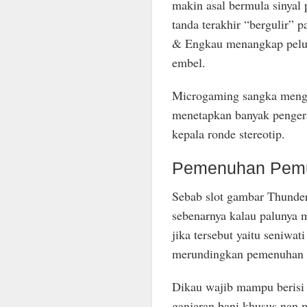
makin asal bermula sinyal 
tanda terakhir “bergulir” 
& Engkau menangkap pelu
embel.
Microgaming sangka mengol
menetapkan banyak pengera
kepala ronde stereotip.
Pemenuhan Pemu
Sebab slot gambar Thunder
sebenarnya kalau palunya 
jika tersebut yaitu seniwa
merundingkan pemenuhan b
Dikau wajib mampu berisi 
ganjaran bani khusus nan 