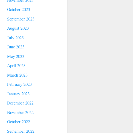
November 2023
October 2023
September 2023
August 2023
July 2023
June 2023
May 2023
April 2023
March 2023
February 2023
January 2023
December 2022
November 2022
October 2022
September 2022