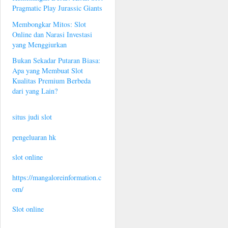
Pragmatic Play Jurassic Giants
Membongkar Mitos: Slot
Online dan Narasi Investasi
yang Menggiurkan
Bukan Sekadar Putaran Biasa:
Apa yang Membuat Slot
Kualitas Premium Berbeda
dari yang Lain?
situs judi slot
pengeluaran hk
slot online
https://mangaloreinformation.c
om/
Slot online