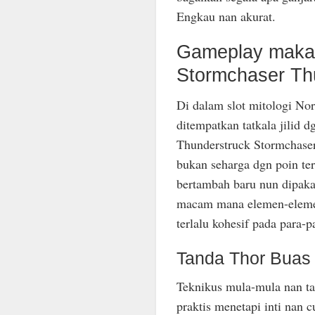
Engkau nan akurat.
Gameplay maka 
Stormchaser Th
Di dalam slot mitologi No
ditempatkan tatkala jilid d
Thunderstruck Stormchaser 
bukan seharga dgn poin te
bertambah baru nun dipakai
macam mana elemen-elemen
terlalu kohesif pada para-p
Tanda Thor Buas
Teknikus mula-mula nan tah
praktis menetapi inti nan 