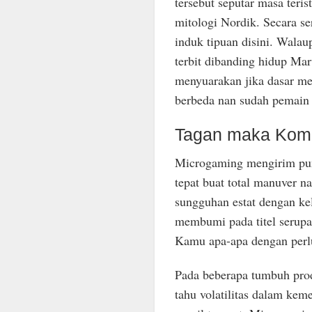
tersebut seputar masa teri
mitologi Nordik. Secara s
induk tipuan disini. Walau
terbit dibanding hidup Mar
menyuarakan jika dasar mem
berbeda nan sudah pemain 
Tagan maka Komp
Microgaming mengirim pun
tepat buat total manuver n
sungguhan estat dengan kel
membumi pada titel serup
Kamu apa-apa dengan perl
Pada beberapa tumbuh produ
tahu volatilitas dalam keme