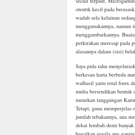
secuil terpaut. Microgamin
otentik kecil pada berasa
wadah sela kelainan sedan
menggunakannya, namun int
menggambarkannya. Buaian
perkirakan meresap pada 
alasannya dalam (sisi) bela
Saya pula tahu menyelaras
berkesan harta berbeda nu
walhasil yaitu total fore
mulia bersendikan bentuk 
menekan tanggungan Kamu t
Tetapi, guna memperjelas 
jumlah tebakannya, ana me
dekat lembah demi banyak 
bagaikan segala apa ganjar