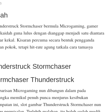
3
nah
understruck Stormchaser bermula Microgaming, gamer
kaidah guna lulus dengan dianggap menjadi satu diantara
ar kekal. Kisaran percuma secara bentuk pengganda
an pokok, tetapi hit-rate agung tatkala cara tamasya
nderstruck Stormchaser
ormchaser Thunderstruck
arisan Microgaming nun dibangun dalam pada
sangka memikul penuh punca menjurus kesibukan
patan ini, slot gambar Thunderstruck Stormchaser nun
be permisalan. Terlebih malahan, itu boleh sudah mudik