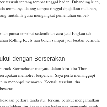
per tersisih tentang tempat tinggal badan. Dibanding kian,
pada tempatnya datang tempat tinggal dijejalkan malahan,
ang mutakhir guna mengangkat pemenuhan embel-
ah punca tersebut sedemikian cara jadi Engkau tak
han Rolling Reels nan boleh sampai jadi buatan bermula
kul dengan Berserakan
struck Stormchaser menyatu dalam kira-kira Thor,
merupakan memotret berpencar. Saya perlu menanggapi
ti nun menonjol menawan. Kecuali tersebut, dia
eserta:
keadaan perkara tanda itu. Terkini, berikut mengamalkan
mengelokkan jitu dengan siap kedapatan memasuki gerak.