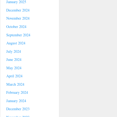
January 2025
December 2024
November 2024
October 2024
September 2024
August 2024
July 2024
June 2024
May 2024
April 2024
March 2024
February 2024
January 2024
December 2023