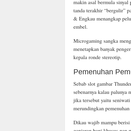
makin asal bermula sinyal 
tanda terakhir “bergulir” 
& Engkau menangkap pelu
embel.
Microgaming sangka mengol
menetapkan banyak pengera
kepala ronde stereotip.
Pemenuhan Pemu
Sebab slot gambar Thunder
sebenarnya kalau palunya 
jika tersebut yaitu seniwa
merundingkan pemenuhan b
Dikau wajib mampu berisi 
ganjaran bani khusus nan 