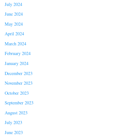
July 2024
June 2024
May 2024
April 2024
March 2024
February 2024
January 2024
December 2023
November 2023
October 2023
September 2023
August 2023
July 2023
June 2023