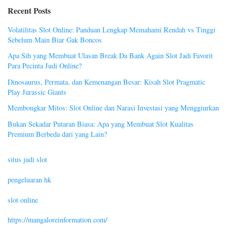
Recent Posts
Volatilitas Slot Online: Panduan Lengkap Memahami Rendah vs Tinggi
Sebelum Main Biar Gak Boncos
Apa Sih yang Membuat Ulasan Break Da Bank Again Slot Jadi Favorit
Para Pecinta Judi Online?
Dinosaurus, Permata, dan Kemenangan Besar: Kisah Slot Pragmatic
Play Jurassic Giants
Membongkar Mitos: Slot Online dan Narasi Investasi yang Menggiurkan
Bukan Sekadar Putaran Biasa: Apa yang Membuat Slot Kualitas
Premium Berbeda dari yang Lain?
situs judi slot
pengeluaran hk
slot online
https://mangaloreinformation.com/