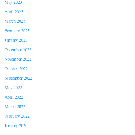
May 2023
April 2023
March 2023
February 2023
January 2023
December 2022
November 2022
October 2022
September 2022
May 2022
April 2022
March 2022
February 2022
January 2020