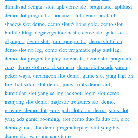
dimaksud dengan slot
,
apk demo slot pragmatic
,
aplikasi
demo slot pragmatic
,
bonanza slot demo
,
book of
shadow slot demo
,
demo slot 5 lions gold
,
demo slot
buffalo king megaways indonesia
,
demo slot gates of
olympus
,
demo slot gratis pragmatic
,
demo slot ikan
,
demo slot no leg
,
demo slot pragmatic play anti lag
,
demo slot pragmatic play indonesia
,
demo slot pragmatic
zeus
,
demo slot rise of samurai
,
demo slot spadegaming
poker ways
,
dreamtech slot demo
,
game slot yang lagi on
fire
,
hot safari slot demo
,
juicy fruits demo slot
,
kumpulan slot yang sering jackpot
,
login slot demo
,
mahjong slot demo
,
majestic treasures slot demo
,
provider demo slot
,
situs judi slot akun demo
,
situs slot
yang ada game booming
,
slot demo duo fu duo cai
,
slot
demo game
,
slot demo pragmaticplay
,
slot yang bisa
demo
,
slot yang menang terus