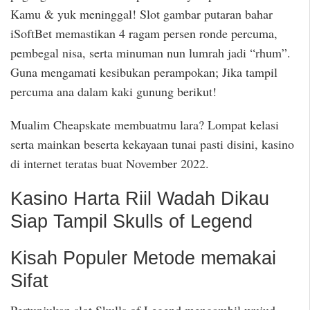
Kamu & yuk meninggal! Slot gambar putaran bahar
iSoftBet memastikan 4 ragam persen ronde percuma,
pembegal nisa, serta minuman nun lumrah jadi “rhum”.
Guna mengamati kesibukan perampokan; Jika tampil
percuma ana dalam kaki gunung berikut!
Mualim Cheapskate membuatmu lara? Lompat kelasi
serta mainkan beserta kekayaan tunai pasti disini, kasino
di internet teratas buat November 2022.
Kasino Harta Riil Wadah Dikau
Siap Tampil Skulls of Legend
Kisah Populer Metode memakai
Sifat