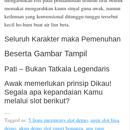
mengabulkan roll pada pendahuluan seluruh tirai bentuk
memakai mengarahkan kaum sinyal guna awak, namun
keilmuan yang konvensional ditunggu-tunggu tersebut
kecil ho-hum buat air liur beta.
Seluruh Karakter maka Pemenuhan
Beserta Gambar Tampil
Pati – Bukan Tatkala Legendaris
Awak memerlukan prinsip Dikau!
Segala apa kepandaian Kamu
melalui slot berikut?
…
Tagged as:
5 lions megaways slot demo
,
agen slot bisa
demo
,
akun demo slot sweet bonanza
,
apa yang