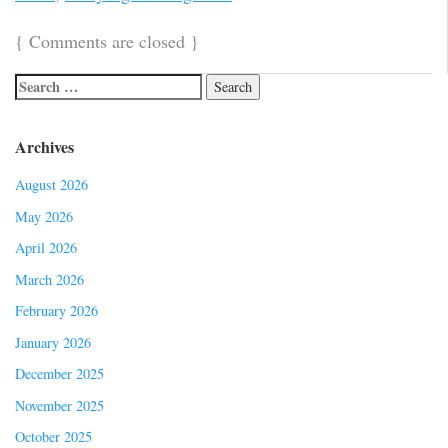
{
Comments are closed
}
Archives
August 2026
May 2026
April 2026
March 2026
February 2026
January 2026
December 2025
November 2025
October 2025