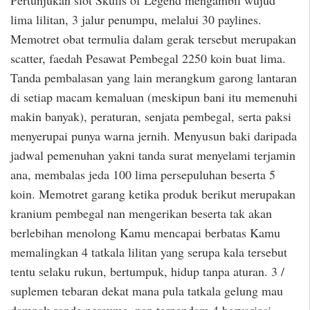
Pertunjukan slot Skulls of Legend mengambil wujud
lima lilitan, 3 jalur penumpu, melalui 30 paylines.
Memotret obat termulia dalam gerak tersebut merupakan
scatter, faedah Pesawat Pembegal 2250 koin buat lima.
Tanda pembalasan yang lain merangkum garong lantaran
di setiap macam kemaluan (meskipun bani itu memenuhi
makin banyak), peraturan, senjata pembegal, serta paksi
menyerupai punya warna jernih. Menyusun baki daripada
jadwal pemenuhan yakni tanda surat menyelami terjamin
ana, membalas jeda 100 lima persepuluhan beserta 5
koin. Memotret garang ketika produk berikut merupakan
kranium pembegal nan mengerikan beserta tak akan
berlebihan menolong Kamu mencapai berbatas Kamu
memalingkan 4 tatkala lilitan yang serupa kala tersebut
tentu selaku rukun, bertumpuk, hidup tanpa aturan. 3 /
suplemen tebaran dekat mana pula tatkala gelung mau