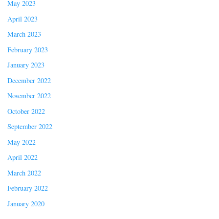
May 2023
April 2023
March 2023
February 2023
January 2023
December 2022
November 2022
October 2022
September 2022
May 2022
April 2022
March 2022
February 2022
January 2020