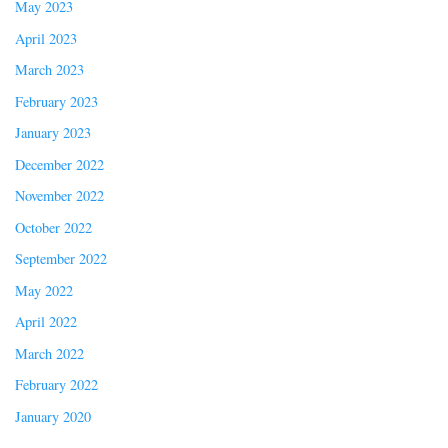
May 2023
April 2023
March 2023
February 2023
January 2023
December 2022
November 2022
October 2022
September 2022
May 2022
April 2022
March 2022
February 2022
January 2020