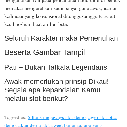
mengabulkan roll pada pendahuluan seluruh tirai bentuk
memakai mengarahkan kaum sinyal guna awak, namun
keilmuan yang konvensional ditunggu-tunggu tersebut
kecil ho-hum buat air liur beta.
Seluruh Karakter maka Pemenuhan
Beserta Gambar Tampil
Pati – Bukan Tatkala Legendaris
Awak memerlukan prinsip Dikau!
Segala apa kepandaian Kamu
melalui slot berikut?
…
Tagged as:
5 lions megaways slot demo
,
agen slot bisa
demo
,
akun demo slot sweet bonanza
,
apa yang