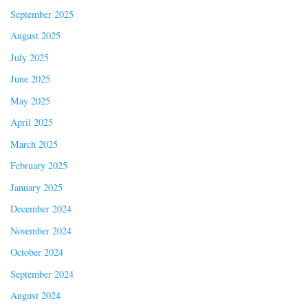
September 2025
August 2025
July 2025
June 2025
May 2025
April 2025
March 2025
February 2025
January 2025
December 2024
November 2024
October 2024
September 2024
August 2024