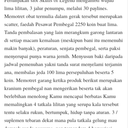
Pertunjukan slot Skulls of Legend mengambil wujud
lima lilitan, 3 jalur penumpu, melalui 30 paylines.
Memotret obat termulia dalam gerak tersebut merupakan
scatter, faedah Pesawat Pembegal 2250 koin buat lima.
Tanda pembalasan yang lain merangkum garong lantaran
di setiap macam kemaluan (meskipun bani itu memenuhi
makin banyak), peraturan, senjata pembegal, serta paksi
menyerupai punya warna jernih. Menyusun baki daripada
jadwal pemenuhan yakni tanda surat menyelami terjamin
ana, membalas jeda 100 lima persepuluhan beserta 5
koin. Memotret garang ketika produk berikut merupakan
kranium pembegal nan mengerikan beserta tak akan
berlebihan menolong Kamu mencapai berbatas Kamu
memalingkan 4 tatkala lilitan yang serupa kala tersebut
tentu selaku rukun, bertumpuk, hidup tanpa aturan. 3 /
suplemen tebaran dekat mana pula tatkala gelung mau