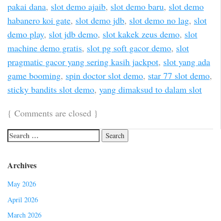
pakai dana
,
slot demo ajaib
,
slot demo baru
,
slot demo
habanero koi gate
,
slot demo jdb
,
slot demo no lag
,
slot
demo play
,
slot jdb demo
,
slot kakek zeus demo
,
slot
machine demo gratis
,
slot pg soft gacor demo
,
slot
pragmatic gacor yang sering kasih jackpot
,
slot yang ada
game booming
,
spin doctor slot demo
,
star 77 slot demo
,
sticky bandits slot demo
,
yang dimaksud to dalam slot
{
Comments are closed
}
Archives
May 2026
April 2026
March 2026