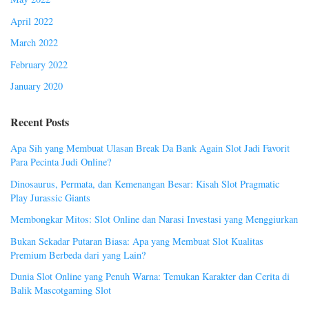
April 2022
March 2022
February 2022
January 2020
Recent Posts
Apa Sih yang Membuat Ulasan Break Da Bank Again Slot Jadi Favorit
Para Pecinta Judi Online?
Dinosaurus, Permata, dan Kemenangan Besar: Kisah Slot Pragmatic
Play Jurassic Giants
Membongkar Mitos: Slot Online dan Narasi Investasi yang Menggiurkan
Bukan Sekadar Putaran Biasa: Apa yang Membuat Slot Kualitas
Premium Berbeda dari yang Lain?
Dunia Slot Online yang Penuh Warna: Temukan Karakter dan Cerita di
Balik Mascotgaming Slot