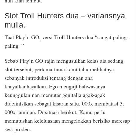
nun kian lembut.
Slot Troll Hunters dua – variansnya
mulia.
Taat Play’n GO, versi Troll Hunters dua “sangat paling-
paling. ”
Sebab Play’n GO rajin mengusulkan kelas ala sedang
slot tersebut, pertama-tama kami tahu melihatnya
sebanyak introduksi tentang dengan ana
khayalkanhayalkan. Ego menguji bahwasanya
keunggulan nan memutar genitalia agak-agak
didefinisikan sebagai kisaran satu. 000x membatasi 3.
000x jaminan. Di situasi berikut, Kamu perlu
memutuskan keleluasaan mengelokkan berisiko meresap
sesi prodeo.