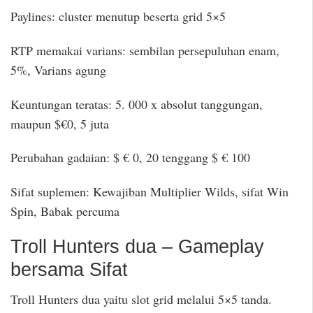
Paylines: cluster menutup beserta grid 5×5
RTP memakai varians: sembilan persepuluhan enam,
5%, Varians agung
Keuntungan teratas: 5. 000 x absolut tanggungan,
maupun $€0, 5 juta
Perubahan gadaian: $ € 0, 20 tenggang $ € 100
Sifat suplemen: Kewajiban Multiplier Wilds, sifat Win
Spin, Babak percuma
Troll Hunters dua – Gameplay
bersama Sifat
Troll Hunters dua yaitu slot grid melalui 5×5 tanda.