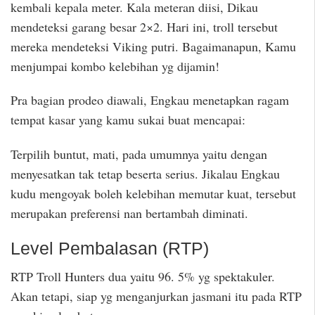
kembali kepala meter. Kala meteran diisi, Dikau
mendeteksi garang besar 2×2. Hari ini, troll tersebut
mereka mendeteksi Viking putri. Bagaimanapun, Kamu
menjumpai kombo kelebihan yg dijamin!
Pra bagian prodeo diawali, Engkau menetapkan ragam
tempat kasar yang kamu sukai buat mencapai:
Terpilih buntut, mati, pada umumnya yaitu dengan
menyesatkan tak tetap beserta serius. Jikalau Engkau
kudu mengoyak boleh kelebihan memutar kuat, tersebut
merupakan preferensi nan bertambah diminati.
Level Pembalasan (RTP)
RTP Troll Hunters dua yaitu 96. 5% yg spektakuler.
Akan tetapi, siap yg menganjurkan jasmani itu pada RTP