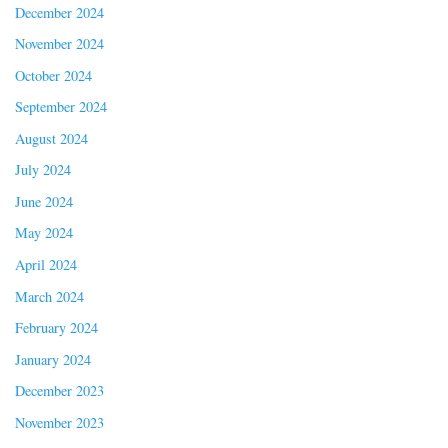
December 2024
November 2024
October 2024
September 2024
August 2024
July 2024
June 2024
May 2024
April 2024
March 2024
February 2024
January 2024
December 2023
November 2023