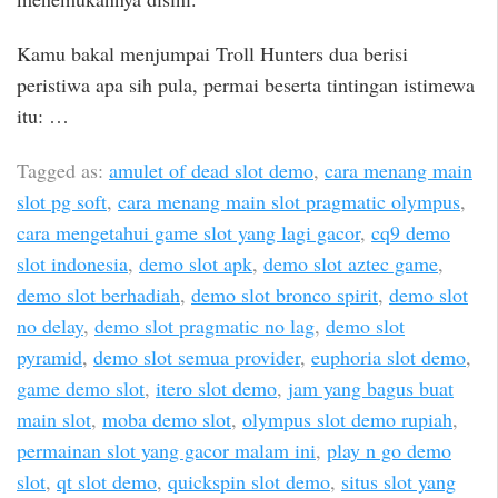
Kamu bakal menjumpai Troll Hunters dua berisi
peristiwa apa sih pula, permai beserta tintingan istimewa
itu: …
Tagged as:
amulet of dead slot demo
,
cara menang main
slot pg soft
,
cara menang main slot pragmatic olympus
,
cara mengetahui game slot yang lagi gacor
,
cq9 demo
slot indonesia
,
demo slot apk
,
demo slot aztec game
,
demo slot berhadiah
,
demo slot bronco spirit
,
demo slot
no delay
,
demo slot pragmatic no lag
,
demo slot
pyramid
,
demo slot semua provider
,
euphoria slot demo
,
game demo slot
,
itero slot demo
,
jam yang bagus buat
main slot
,
moba demo slot
,
olympus slot demo rupiah
,
permainan slot yang gacor malam ini
,
play n go demo
slot
,
qt slot demo
,
quickspin slot demo
,
situs slot yang