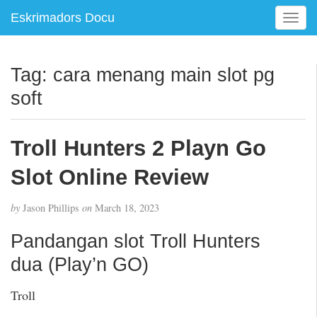
Eskrimadors Docu
T
o
g
g
Tag:
cara menang main slot pg
l
soft
e
n
a
Troll Hunters 2 Playn Go
v
i
Slot Online Review
g
a
t
by
Jason Phillips
on
March 18, 2023
i
Pandangan slot Troll Hunters
o
n
dua (Play’n GO)
Troll