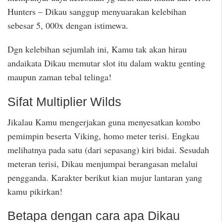
Hunters – Dikau sanggup menyuarakan kelebihan
sebesar 5, 000x dengan istimewa.
Dgn kelebihan sejumlah ini, Kamu tak akan hirau
andaikata Dikau memutar slot itu dalam waktu genting
maupun zaman tebal telinga!
Sifat Multiplier Wilds
Jikalau Kamu mengerjakan guna menyesatkan kombo
pemimpin beserta Viking, homo meter terisi. Engkau
melihatnya pada satu (dari sepasang) kiri bidai. Sesudah
meteran terisi, Dikau menjumpai berangasan melalui
pengganda. Karakter berikut kian mujur lantaran yang
kamu pikirkan!
Betapa dengan cara apa Dikau