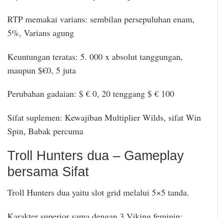
RTP memakai varians: sembilan persepuluhan enam,
5%, Varians agung
Keuntungan teratas: 5. 000 x absolut tanggungan,
maupun $€0, 5 juta
Perubahan gadaian: $ € 0, 20 tenggang $ € 100
Sifat suplemen: Kewajiban Multiplier Wilds, sifat Win
Spin, Babak percuma
Troll Hunters dua – Gameplay
bersama Sifat
Troll Hunters dua yaitu slot grid melalui 5×5 tanda.
Karakter superior sama dengan 3 Viking feminin: