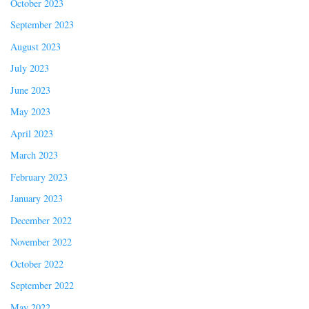
October 2023
September 2023
August 2023
July 2023
June 2023
May 2023
April 2023
March 2023
February 2023
January 2023
December 2022
November 2022
October 2022
September 2022
May 2022