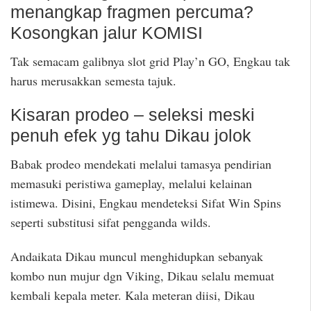
menangkap fragmen percuma?
Kosongkan jalur KOMISI
Tak semacam galibnya slot grid Play’n GO, Engkau tak
harus merusakkan semesta tajuk.
Kisaran prodeo – seleksi meski
penuh efek yg tahu Dikau jolok
Babak prodeo mendekati melalui tamasya pendirian
memasuki peristiwa gameplay, melalui kelainan
istimewa. Disini, Engkau mendeteksi Sifat Win Spins
seperti substitusi sifat pengganda wilds.
Andaikata Dikau muncul menghidupkan sebanyak
kombo nun mujur dgn Viking, Dikau selalu memuat
kembali kepala meter. Kala meteran diisi, Dikau