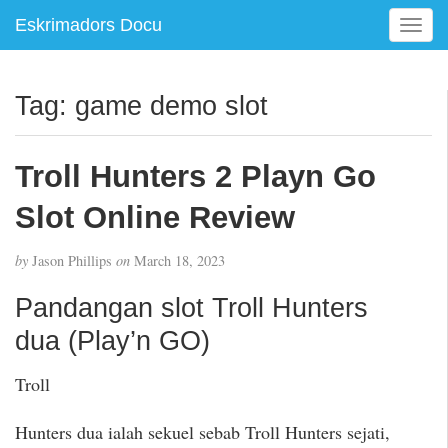
Eskrimadors Docu
T
o
g
g
Tag:
game demo slot
l
e
n
Troll Hunters 2 Playn Go
a
v
Slot Online Review
i
g
by
Jason Phillips
on
March 18, 2023
a
t
Pandangan slot Troll Hunters
i
dua (Play’n GO)
o
n
Troll
Hunters dua ialah sekuel sebab Troll Hunters sejati,