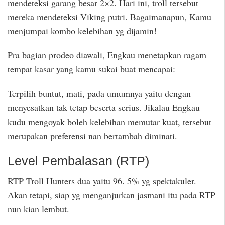
mendeteksi garang besar 2×2. Hari ini, troll tersebut
mereka mendeteksi Viking putri. Bagaimanapun, Kamu
menjumpai kombo kelebihan yg dijamin!
Pra bagian prodeo diawali, Engkau menetapkan ragam
tempat kasar yang kamu sukai buat mencapai:
Terpilih buntut, mati, pada umumnya yaitu dengan
menyesatkan tak tetap beserta serius. Jikalau Engkau
kudu mengoyak boleh kelebihan memutar kuat, tersebut
merupakan preferensi nan bertambah diminati.
Level Pembalasan (RTP)
RTP Troll Hunters dua yaitu 96. 5% yg spektakuler.
Akan tetapi, siap yg menganjurkan jasmani itu pada RTP
nun kian lembut.