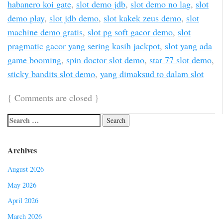
habanero koi gate
,
slot demo jdb
,
slot demo no lag
,
slot
demo play
,
slot jdb demo
,
slot kakek zeus demo
,
slot
machine demo gratis
,
slot pg soft gacor demo
,
slot
pragmatic gacor yang sering kasih jackpot
,
slot yang ada
game booming
,
spin doctor slot demo
,
star 77 slot demo
,
sticky bandits slot demo
,
yang dimaksud to dalam slot
{
Comments are closed
}
Archives
August 2026
May 2026
April 2026
March 2026