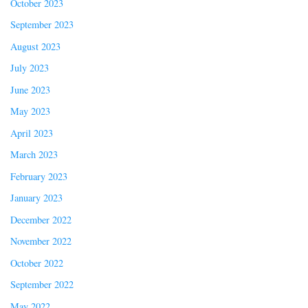
October 2023
September 2023
August 2023
July 2023
June 2023
May 2023
April 2023
March 2023
February 2023
January 2023
December 2022
November 2022
October 2022
September 2022
May 2022