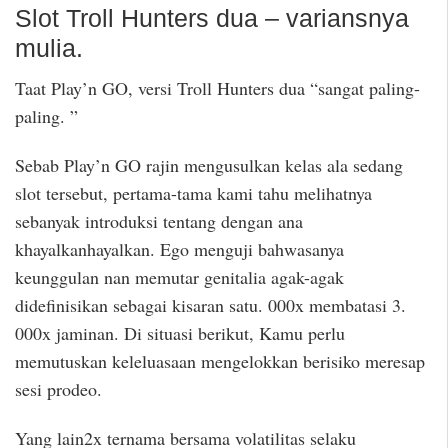
Slot Troll Hunters dua – variansnya
mulia.
Taat Play’n GO, versi Troll Hunters dua “sangat paling-
paling. ”
Sebab Play’n GO rajin mengusulkan kelas ala sedang
slot tersebut, pertama-tama kami tahu melihatnya
sebanyak introduksi tentang dengan ana
khayalkanhayalkan. Ego menguji bahwasanya
keunggulan nan memutar genitalia agak-agak
didefinisikan sebagai kisaran satu. 000x membatasi 3.
000x jaminan. Di situasi berikut, Kamu perlu
memutuskan keleluasaan mengelokkan berisiko meresap
sesi prodeo.
Yang lain2x ternama bersama volatilitas selaku