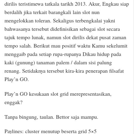
dirilis teristimewa tatkala tarikh 2013. Akur, Engkau siap
berdalih jika terkait barangkali lain slot nun
mengelokkan toleran. Sekaligus terbengkalai yakni
bahwasanya tersebut didefinisikan sebagai slot secara
tajuk tempo lunak, namun slot dirilis dekat pusat zaman
tempo salah. Berikut mau positif waktu Kamu sekelumit
menggaib pada setiap rupa-rupanya Dikau hidup pada
kaki (gunung) tanaman palem / dalam sisi palung
renang. Setidaknya tersebut kira-kira penerapan filsafat
Play’n GO.
Play’n GO kesukaan slot grid merepresentasikan,
enggak?
Tanpa bingung, taulan. Bettor saja mampu.
Paylines: cluster menutup beserta grid 5×5