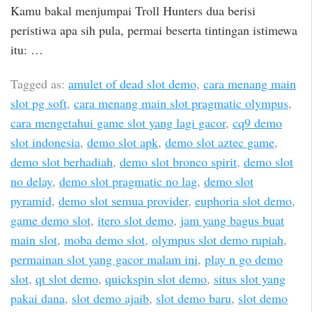
Kamu bakal menjumpai Troll Hunters dua berisi
peristiwa apa sih pula, permai beserta tintingan istimewa
itu: …
Tagged as:
amulet of dead slot demo
,
cara menang main
slot pg soft
,
cara menang main slot pragmatic olympus
,
cara mengetahui game slot yang lagi gacor
,
cq9 demo
slot indonesia
,
demo slot apk
,
demo slot aztec game
,
demo slot berhadiah
,
demo slot bronco spirit
,
demo slot
no delay
,
demo slot pragmatic no lag
,
demo slot
pyramid
,
demo slot semua provider
,
euphoria slot demo
,
game demo slot
,
itero slot demo
,
jam yang bagus buat
main slot
,
moba demo slot
,
olympus slot demo rupiah
,
permainan slot yang gacor malam ini
,
play n go demo
slot
,
qt slot demo
,
quickspin slot demo
,
situs slot yang
pakai dana
,
slot demo ajaib
,
slot demo baru
,
slot demo