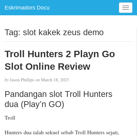
Eskrimadors Docu
T
o
g
g
Tag:
slot kakek zeus demo
l
e
n
Troll Hunters 2 Playn Go
a
v
Slot Online Review
i
g
by
Jason Phillips
on
March 18, 2023
a
t
Pandangan slot Troll Hunters
i
dua (Play’n GO)
o
n
Troll
Hunters dua ialah sekuel sebab Troll Hunters sejati,