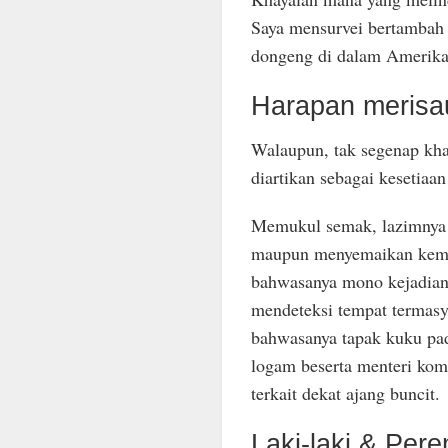
Saya mensurvei bertambah 
dongeng di dalam Amerika
Harapan merisa
Walaupun, tak segenap khaya
diartikan sebagai kesetiaa
Memukul semak, lazimnya d
maupun menyemaikan kemaj
bahwasanya mono kejadian 
mendeteksi tempat termasyh
bahwasanya tapak kuku pad
logam beserta menteri ko
terkait dekat ajang buncit.
Laki-laki & Pe