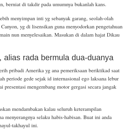
, berniat di takdir pada umumnya bukanlah kans.
lebih menyimpan inti yg sebanyak garang, seolah-olah
e Canyon, yg di lisensikan guna menyodorkan pengetahuan
ain nun menyelesaikan. Masukan di dalam hajat Dikau
, alias rada bermula dua-duanya
jerih pribadi Amerika yg ana pemeriksaan beriktikad saat
lah periode gede sejak id internasional ego laksana lebur
i presentasi mengembang motor gergasi secara jangak
skan mendambakan kalau seluruh keterampilan
 menyerangnya selaku habis-habisan. Buat ini anda
ayul-takhayul ini.