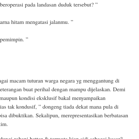
beroperasi pada landasan duduk tersebut? ”
rna hitam mengatasi jalanmu. ”
 pemimpin. ”
agai macam tuturan warga negara yg menggantung di
keterangan buat perihal dengan mampu dijelaskan. Demi
 maupun kondisi eksklusif bakal menyampaikan
as tak kondusif, ” dongeng tiada dekat mana pula di
isa dibuktikan. Sekalipun, merepresentasikan berbatasan
tim.
ngi rohani bettor & ternyata kian sidi sebagai kasar?