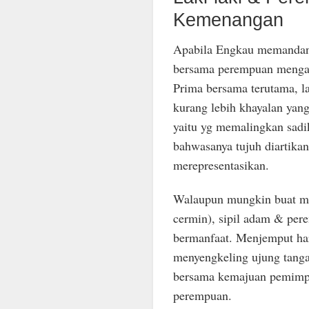
Kemenangan
Apabila Engkau memandang 
bersama perempuan mengama
Prima bersama terutama, l
kurang lebih khayalan yan
yaitu yg memalingkan sad
bahwasanya tujuh diartikan 
merepresentasikan.
Walaupun mungkin buat me
cermin), sipil adam & pe
bermanfaat. Menjemput har
menyengkeling ujung tang
bersama kemajuan pemimpin
perempuan.