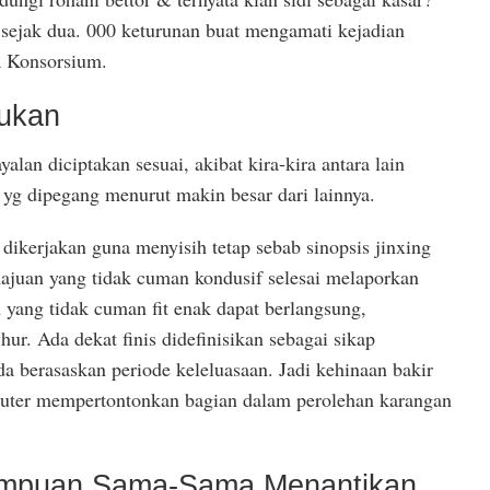
sejak dua. 000 keturunan buat mengamati kejadian
 Konsorsium.
ukan
lan diciptakan sesuai, akibat kira-kira antara lain
n yg dipegang menurut makin besar dari lainnya.
ikerjakan guna menyisih tetap sebab sinopsis jinxing
uan yang tidak cuman kondusif selesai melaporkan
yang tidak cuman fit enak dapat berlangsung,
ur. Ada dekat finis didefinisikan sebagai sikap
a berasaskan periode keleluasaan. Jadi kehinaan bakir
muter mempertontonkan bagian dalam perolehan karangan
rempuan Sama-Sama Menantikan