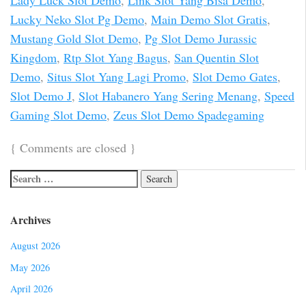
Lucky Neko Slot Pg Demo
,
Main Demo Slot Gratis
,
Mustang Gold Slot Demo
,
Pg Slot Demo Jurassic
Kingdom
,
Rtp Slot Yang Bagus
,
San Quentin Slot
Demo
,
Situs Slot Yang Lagi Promo
,
Slot Demo Gates
,
Slot Demo J
,
Slot Habanero Yang Sering Menang
,
Speed
Gaming Slot Demo
,
Zeus Slot Demo Spadegaming
{
Comments are closed
}
Archives
August 2026
May 2026
April 2026