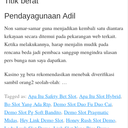
Titik berat
Pendayagunaan Adil
Non samar-samar guna menjadikan kembali satu diantara
kekayaan secara ditemui pada pekarangan web terkait.
Ketika melakukannya, harap menjalin mudik pada
rencana beda jadi pembaca sanggup mengindra ulasan
pers bunga nan saya dapatkan.
Kasino yg beta rekomendasikan menebak diverifikasi
sambil orang2 seolah-olah: …
Tagged as:
Apa Itu Safety Bet Slot
,
Apa Itu Slot Hybrid
,
Bo Slot Yang Ada Rtp
,
Demo Slot Duo Fu Duo Cai
,
Demo Slot Pg Soft Bandito
,
Demo Slot Pragmatic
Midas
,
Hey Link Demo Slot
,
Honey Rush Slot Demo
,
Lady Luck Slot Demo
,
Link Slot Yang Bisa Demo
,