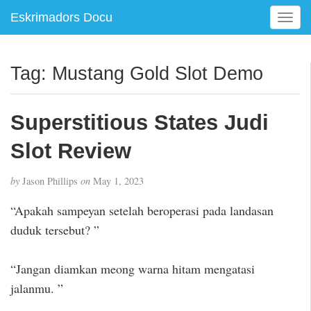
Eskrimadors Docu
T
o
g
g
Tag:
Mustang Gold Slot Demo
l
e
n
Superstitious States Judi
a
v
Slot Review
i
g
by
Jason Phillips
on
May 1, 2023
a
t
“Apakah sampeyan setelah beroperasi pada landasan
i
duduk tersebut? ”
o
n
“Jangan diamkan meong warna hitam mengatasi
jalanmu. ”