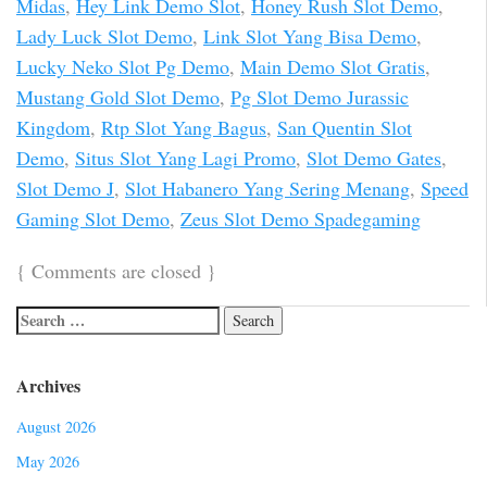
Midas
,
Hey Link Demo Slot
,
Honey Rush Slot Demo
,
Lady Luck Slot Demo
,
Link Slot Yang Bisa Demo
,
Lucky Neko Slot Pg Demo
,
Main Demo Slot Gratis
,
Mustang Gold Slot Demo
,
Pg Slot Demo Jurassic
Kingdom
,
Rtp Slot Yang Bagus
,
San Quentin Slot
Demo
,
Situs Slot Yang Lagi Promo
,
Slot Demo Gates
,
Slot Demo J
,
Slot Habanero Yang Sering Menang
,
Speed
Gaming Slot Demo
,
Zeus Slot Demo Spadegaming
{
Comments are closed
}
Archives
August 2026
May 2026