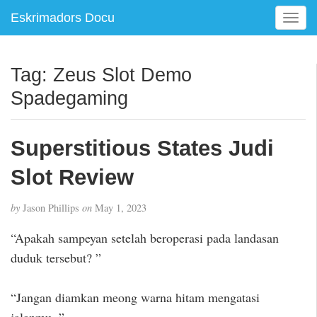
Eskrimadors Docu
T
o
g
g
Tag:
Zeus Slot Demo
l
Spadegaming
e
n
a
Superstitious States Judi
v
i
Slot Review
g
a
t
by
Jason Phillips
on
May 1, 2023
i
“Apakah sampeyan setelah beroperasi pada landasan
o
n
duduk tersebut? ”
“Jangan diamkan meong warna hitam mengatasi
jalanmu. ”