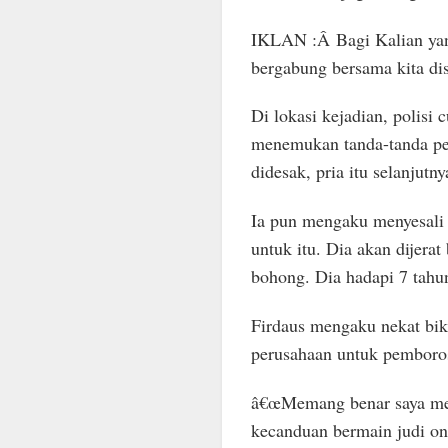
IKLAN :Â Bagi Kalian yang
bergabung bersama kita dis
Di lokasi kejadian, polisi 
menemukan tanda-tanda pe
didesak, pria itu selanjut
Ia pun mengaku menyesali 
untuk itu. Dia akan dijera
bohong. Dia hadapi 7 tahun
Firdaus mengaku nekat bik
perusahaan untuk pemboros
â€œMemang benar saya men
kecanduan bermain judi onli