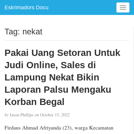
Eskrimadors Docu
T
o
g
g
Tag:
nekat
l
e
n
Pakai Uang Setoran Untuk
a
v
Judi Online, Sales di
i
g
Lampung Nekat Bikin
a
Laporan Palsu Mengaku
t
i
Korban Begal
o
n
by
Jason Phillips
on
October 15, 2022
Firdaus Ahmad Afriyanda (23), warga Kecamatan