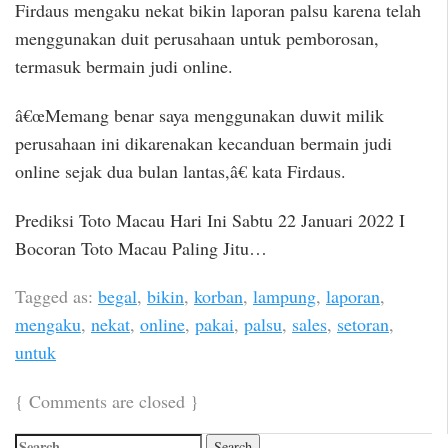
Firdaus mengaku nekat bikin laporan palsu karena telah
menggunakan duit perusahaan untuk pemborosan,
termasuk bermain judi online.
â€œMemang benar saya menggunakan duwit milik
perusahaan ini dikarenakan kecanduan bermain judi
online sejak dua bulan lantas,â€ kata Firdaus.
Prediksi Toto Macau Hari Ini Sabtu 22 Januari 2022 I
Bocoran Toto Macau Paling Jitu…
Tagged as:
begal
,
bikin
,
korban
,
lampung
,
laporan
,
mengaku
,
nekat
,
online
,
pakai
,
palsu
,
sales
,
setoran
,
untuk
{
Comments are closed
}