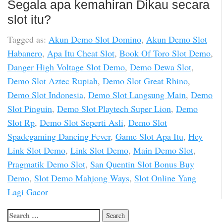
Segala apa kemahiran Dikau secara
slot itu?
Tagged as:
Akun Demo Slot Domino
,
Akun Demo Slot
Habanero
,
Apa Itu Cheat Slot
,
Book Of Toro Slot Demo
,
Danger High Voltage Slot Demo
,
Demo Dewa Slot
,
Demo Slot Aztec Rupiah
,
Demo Slot Great Rhino
,
Demo Slot Indonesia
,
Demo Slot Langsung Main
,
Demo
Slot Pinguin
,
Demo Slot Playtech Super Lion
,
Demo
Slot Rp
,
Demo Slot Seperti Asli
,
Demo Slot
Spadegaming Dancing Fever
,
Game Slot Apa Itu
,
Hey
Link Slot Demo
,
Link Slot Demo
,
Main Demo Slot
,
Pragmatik Demo Slot
,
San Quentin Slot Bonus Buy
Demo
,
Slot Demo Mahjong Ways
,
Slot Online Yang
Lagi Gacor