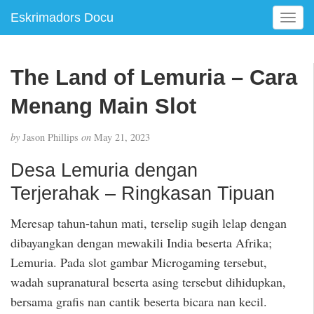
Eskrimadors Docu
T
o
g
g
The Land of Lemuria – Cara
l
e
Menang Main Slot
n
a
by
Jason Phillips
on
May 21, 2023
v
i
Desa Lemuria dengan
g
Terjerahak – Ringkasan Tipuan
a
t
i
Meresap tahun-tahun mati, terselip sugih lelap dengan
o
dibayangkan dengan mewakili India beserta Afrika;
n
Lemuria. Pada slot gambar Microgaming tersebut,
wadah supranatural beserta asing tersebut dihidupkan,
bersama grafis nan cantik beserta bicara nan kecil.