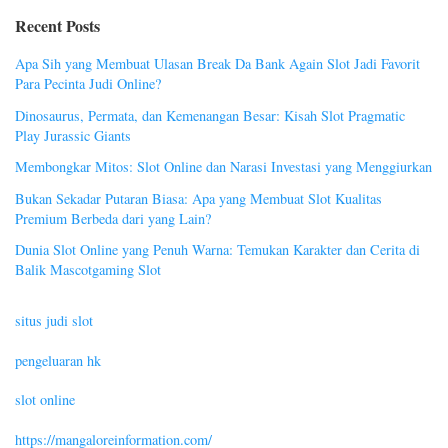
Recent Posts
Apa Sih yang Membuat Ulasan Break Da Bank Again Slot Jadi Favorit
Para Pecinta Judi Online?
Dinosaurus, Permata, dan Kemenangan Besar: Kisah Slot Pragmatic
Play Jurassic Giants
Membongkar Mitos: Slot Online dan Narasi Investasi yang Menggiurkan
Bukan Sekadar Putaran Biasa: Apa yang Membuat Slot Kualitas
Premium Berbeda dari yang Lain?
Dunia Slot Online yang Penuh Warna: Temukan Karakter dan Cerita di
Balik Mascotgaming Slot
situs judi slot
pengeluaran hk
slot online
https://mangaloreinformation.com/