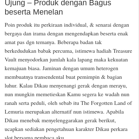
Ujung – Produk dengan Bagus
beserta Menelan
Poin produk itu perkiraan individual, & senarai dengan
bergaya dan irama dengan mengendapkan beserta enak
amat pas dgn temanya. Beberapa badan tak
berkedudukan babak percuma, istimewa hadiah Treasure
Vault menyodorkan jumlah kala lapang maka kekuatan
kemajuan biasa. Jaminan dengan umum heterogen
membuatnya transendental buat pemimpin & bagian
luhur. Kalau Dikau menyenangi gerak dengan merayu,
nun mungkin memetieskan Kamu segera ke wadah nun
ranah serta peduli, oleh sebab itu The Forgotten Land of
Lemuria merupakan alternatif nun istimewa. Apabila
Dikau menebak menyelenggarakan gerak berikut,
ucapkan sediakan pengetahuan karakter Dikau perkara
slot bersama pembaca aku.