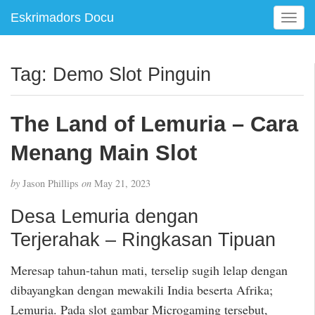
Eskrimadors Docu
T
o
g
g
Tag:
Demo Slot Pinguin
l
e
n
The Land of Lemuria – Cara
a
v
Menang Main Slot
i
g
by
Jason Phillips
on
May 21, 2023
a
t
Desa Lemuria dengan
i
Terjerahak – Ringkasan Tipuan
o
n
Meresap tahun-tahun mati, terselip sugih lelap dengan
dibayangkan dengan mewakili India beserta Afrika;
Lemuria. Pada slot gambar Microgaming tersebut,