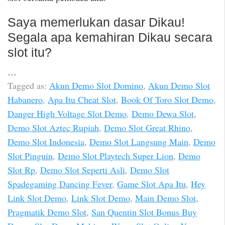
Saya memerlukan dasar Dikau!
Segala apa kemahiran Dikau secara
slot itu?
…
Tagged as:
Akun Demo Slot Domino
,
Akun Demo Slot
Habanero
,
Apa Itu Cheat Slot
,
Book Of Toro Slot Demo
,
Danger High Voltage Slot Demo
,
Demo Dewa Slot
,
Demo Slot Aztec Rupiah
,
Demo Slot Great Rhino
,
Demo Slot Indonesia
,
Demo Slot Langsung Main
,
Demo
Slot Pinguin
,
Demo Slot Playtech Super Lion
,
Demo
Slot Rp
,
Demo Slot Seperti Asli
,
Demo Slot
Spadegaming Dancing Fever
,
Game Slot Apa Itu
,
Hey
Link Slot Demo
,
Link Slot Demo
,
Main Demo Slot
,
Pragmatik Demo Slot
,
San Quentin Slot Bonus Buy