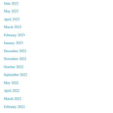
June 2023
May 2023
April 2023
March 2023
February 2023
January 2023
December 2022
November 2022
October 2022
September 2022
May 2022
April 2022
March 2022
February 2022