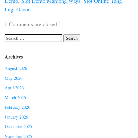
Demo
,
Slot Demo Mahjong Ways
,
Slot Online Yang
Lagi Gacor
{
Comments are closed
}
Archives
August 2026
May 2026
April 2026
March 2026
February 2026
January 2026
December 2025
November 2025