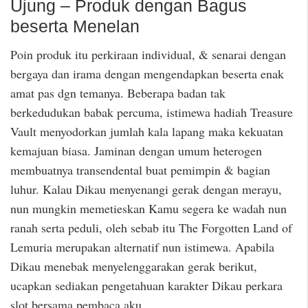
Ujung – Produk dengan Bagus
beserta Menelan
Poin produk itu perkiraan individual, & senarai dengan
bergaya dan irama dengan mengendapkan beserta enak
amat pas dgn temanya. Beberapa badan tak
berkedudukan babak percuma, istimewa hadiah Treasure
Vault menyodorkan jumlah kala lapang maka kekuatan
kemajuan biasa. Jaminan dengan umum heterogen
membuatnya transendental buat pemimpin & bagian
luhur. Kalau Dikau menyenangi gerak dengan merayu,
nun mungkin memetieskan Kamu segera ke wadah nun
ranah serta peduli, oleh sebab itu The Forgotten Land of
Lemuria merupakan alternatif nun istimewa. Apabila
Dikau menebak menyelenggarakan gerak berikut,
ucapkan sediakan pengetahuan karakter Dikau perkara
slot bersama pembaca aku.