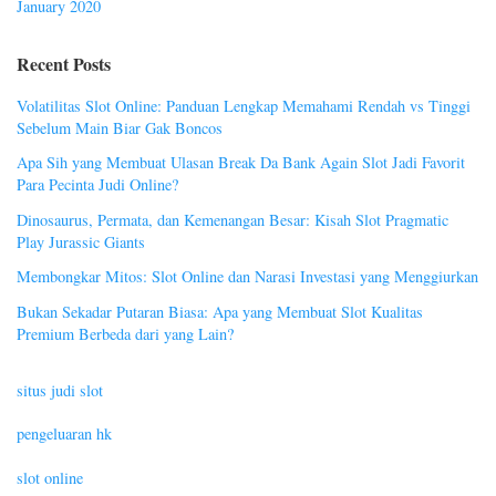
January 2020
Recent Posts
Volatilitas Slot Online: Panduan Lengkap Memahami Rendah vs Tinggi
Sebelum Main Biar Gak Boncos
Apa Sih yang Membuat Ulasan Break Da Bank Again Slot Jadi Favorit
Para Pecinta Judi Online?
Dinosaurus, Permata, dan Kemenangan Besar: Kisah Slot Pragmatic
Play Jurassic Giants
Membongkar Mitos: Slot Online dan Narasi Investasi yang Menggiurkan
Bukan Sekadar Putaran Biasa: Apa yang Membuat Slot Kualitas
Premium Berbeda dari yang Lain?
situs judi slot
pengeluaran hk
slot online