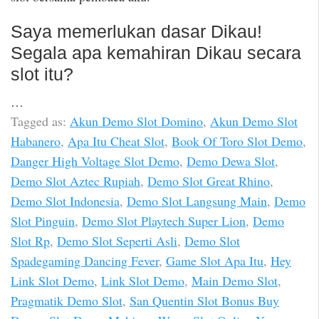
Saya memerlukan dasar Dikau!
Segala apa kemahiran Dikau secara
slot itu?
…
Tagged as:
Akun Demo Slot Domino
,
Akun Demo Slot
Habanero
,
Apa Itu Cheat Slot
,
Book Of Toro Slot Demo
,
Danger High Voltage Slot Demo
,
Demo Dewa Slot
,
Demo Slot Aztec Rupiah
,
Demo Slot Great Rhino
,
Demo Slot Indonesia
,
Demo Slot Langsung Main
,
Demo
Slot Pinguin
,
Demo Slot Playtech Super Lion
,
Demo
Slot Rp
,
Demo Slot Seperti Asli
,
Demo Slot
Spadegaming Dancing Fever
,
Game Slot Apa Itu
,
Hey
Link Slot Demo
,
Link Slot Demo
,
Main Demo Slot
,
Pragmatik Demo Slot
,
San Quentin Slot Bonus Buy