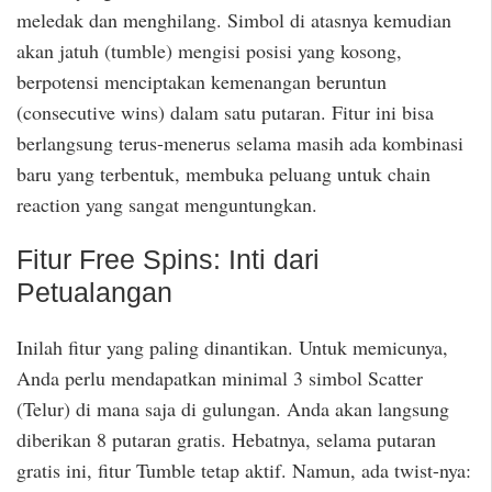
meledak dan menghilang. Simbol di atasnya kemudian
akan jatuh (tumble) mengisi posisi yang kosong,
berpotensi menciptakan kemenangan beruntun
(consecutive wins) dalam satu putaran. Fitur ini bisa
berlangsung terus-menerus selama masih ada kombinasi
baru yang terbentuk, membuka peluang untuk chain
reaction yang sangat menguntungkan.
Fitur Free Spins: Inti dari
Petualangan
Inilah fitur yang paling dinantikan. Untuk memicunya,
Anda perlu mendapatkan minimal 3 simbol Scatter
(Telur) di mana saja di gulungan. Anda akan langsung
diberikan 8 putaran gratis. Hebatnya, selama putaran
gratis ini, fitur Tumble tetap aktif. Namun, ada twist-nya: