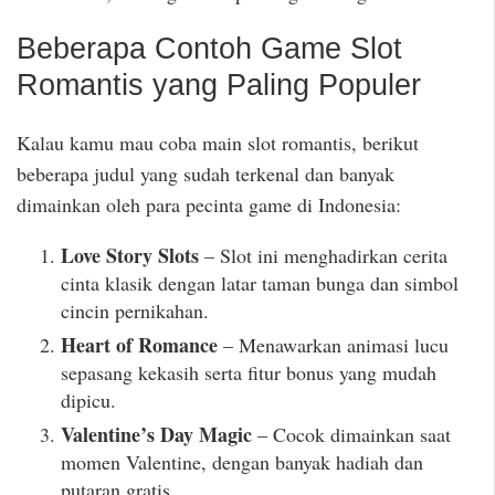
Beberapa Contoh Game Slot
Romantis yang Paling Populer
Kalau kamu mau coba main slot romantis, berikut
beberapa judul yang sudah terkenal dan banyak
dimainkan oleh para pecinta game di Indonesia:
Love Story Slots
– Slot ini menghadirkan cerita
cinta klasik dengan latar taman bunga dan simbol
cincin pernikahan.
Heart of Romance
– Menawarkan animasi lucu
sepasang kekasih serta fitur bonus yang mudah
dipicu.
Valentine’s Day Magic
– Cocok dimainkan saat
momen Valentine, dengan banyak hadiah dan
putaran gratis.