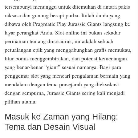
tersembunyi menunggu untuk ditemukan di antara pakis
raksasa dan gunung berapi purba. Itulah dunia yang
dibawa oleh Pragmatic Play Jurassic Giants langsung ke
layar perangkat Anda. Slot online ini bukan sekadar
permainan tentang dinosaurus; ini adalah sebuah
petualangan epik yang menggabungkan grafis memukau,
fitur bonus menggembirakan, dan potensi kemenangan
yang benar-benar “giant” sesuai namanya. Bagi para
penggemar slot yang mencari pengalaman bermain yang
mendalam dengan tema prasejarah yang dieksekusi
dengan sempurna, Jurassic Giants sering kali menjadi
pilihan utama.
Masuk ke Zaman yang Hilang:
Tema dan Desain Visual