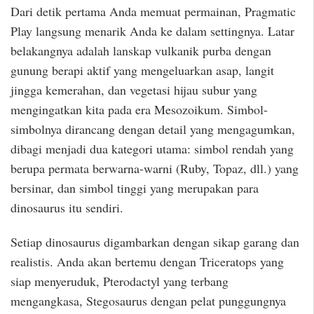
Dari detik pertama Anda memuat permainan, Pragmatic
Play langsung menarik Anda ke dalam settingnya. Latar
belakangnya adalah lanskap vulkanik purba dengan
gunung berapi aktif yang mengeluarkan asap, langit
jingga kemerahan, dan vegetasi hijau subur yang
mengingatkan kita pada era Mesozoikum. Simbol-
simbolnya dirancang dengan detail yang mengagumkan,
dibagi menjadi dua kategori utama: simbol rendah yang
berupa permata berwarna-warni (Ruby, Topaz, dll.) yang
bersinar, dan simbol tinggi yang merupakan para
dinosaurus itu sendiri.
Setiap dinosaurus digambarkan dengan sikap garang dan
realistis. Anda akan bertemu dengan Triceratops yang
siap menyeruduk, Pterodactyl yang terbang
mengangkasa, Stegosaurus dengan pelat punggungnya