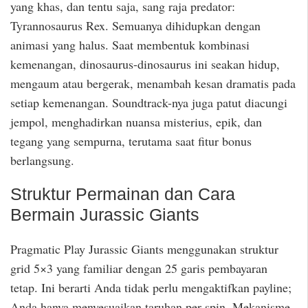
yang khas, dan tentu saja, sang raja predator:
Tyrannosaurus Rex. Semuanya dihidupkan dengan
animasi yang halus. Saat membentuk kombinasi
kemenangan, dinosaurus-dinosaurus ini seakan hidup,
mengaum atau bergerak, menambah kesan dramatis pada
setiap kemenangan. Soundtrack-nya juga patut diacungi
jempol, menghadirkan nuansa misterius, epik, dan
tegang yang sempurna, terutama saat fitur bonus
berlangsung.
Struktur Permainan dan Cara
Bermain Jurassic Giants
Pragmatic Play Jurassic Giants menggunakan struktur
grid 5×3 yang familiar dengan 25 garis pembayaran
tetap. Ini berarti Anda tidak perlu mengaktifkan payline;
Anda hanya menyesuaikan taruhan per spin. Mekanisme