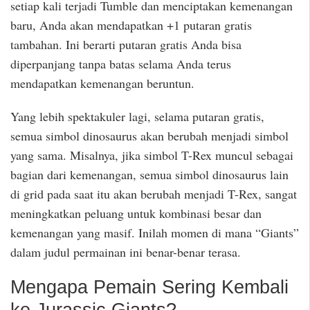
setiap kali terjadi Tumble dan menciptakan kemenangan
baru, Anda akan mendapatkan +1 putaran gratis
tambahan. Ini berarti putaran gratis Anda bisa
diperpanjang tanpa batas selama Anda terus
mendapatkan kemenangan beruntun.
Yang lebih spektakuler lagi, selama putaran gratis,
semua simbol dinosaurus akan berubah menjadi simbol
yang sama. Misalnya, jika simbol T-Rex muncul sebagai
bagian dari kemenangan, semua simbol dinosaurus lain
di grid pada saat itu akan berubah menjadi T-Rex, sangat
meningkatkan peluang untuk kombinasi besar dan
kemenangan yang masif. Inilah momen di mana “Giants”
dalam judul permainan ini benar-benar terasa.
Mengapa Pemain Sering Kembali