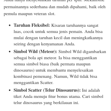
permainannya sederhana dan mudah dipahami, baik oleh
pemula maupun veteran slot.
Taruhan Fleksibel:
Kisaran taruhannya sangat
luas, cocok untuk semua jenis pemain. Anda bisa
mulai dengan taruhan kecil dan meningkatkannya
seiring dengan kenyamanan Anda.
Simbol Wild (Meteor):
Simbol Wild digambarkan
sebagai bola api meteor. Ia bisa menggantikan
semua simbol biasa (baik permata maupun
dinosaurus) untuk membantu menyelesaikan
kombinasi pemenang. Namun, Wild tidak bisa
menggantikan Scatter.
Simbol Scatter (Telur Dinosaurus):
Ini adalah
tiket Anda menuju fitur bonus utama. Cari simbol
telur dinosaurus yang berkilauan ini.