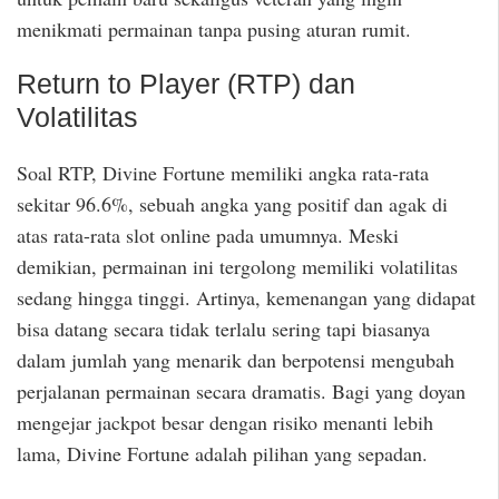
menikmati permainan tanpa pusing aturan rumit.
Return to Player (RTP) dan
Volatilitas
Soal RTP, Divine Fortune memiliki angka rata-rata
sekitar 96.6%, sebuah angka yang positif dan agak di
atas rata-rata slot online pada umumnya. Meski
demikian, permainan ini tergolong memiliki volatilitas
sedang hingga tinggi. Artinya, kemenangan yang didapat
bisa datang secara tidak terlalu sering tapi biasanya
dalam jumlah yang menarik dan berpotensi mengubah
perjalanan permainan secara dramatis. Bagi yang doyan
mengejar jackpot besar dengan risiko menanti lebih
lama, Divine Fortune adalah pilihan yang sepadan.