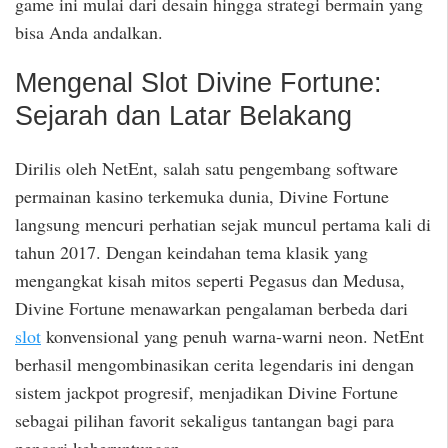
game ini mulai dari desain hingga strategi bermain yang
bisa Anda andalkan.
Mengenal Slot Divine Fortune:
Sejarah dan Latar Belakang
Dirilis oleh NetEnt, salah satu pengembang software
permainan kasino terkemuka dunia, Divine Fortune
langsung mencuri perhatian sejak muncul pertama kali di
tahun 2017. Dengan keindahan tema klasik yang
mengangkat kisah mitos seperti Pegasus dan Medusa,
Divine Fortune menawarkan pengalaman berbeda dari
slot
konvensional yang penuh warna-warni neon. NetEnt
berhasil mengombinasikan cerita legendaris ini dengan
sistem jackpot progresif, menjadikan Divine Fortune
sebagai pilihan favorit sekaligus tantangan bagi para
pencari keberuntungan.