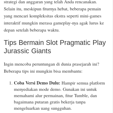
strategi dan anggaran yang telah Anda rencanakan.
Selain itu, meskipun fiturnya hebat, beberapa pemain
yang mencari kompleksitas ekstra seperti mini-games
interaktif mungkin merasa gameplay-nya agak lurus ke
depan setelah beberapa waktu.
Tips Bermain Slot Pragmatic Play
Jurassic Giants
Ingin mencoba peruntungan di dunia prasejarah ini?
Beberapa tips ini mungkin bisa membantu:
Coba Versi Demo Dulu:
Hampir semua platform
menyediakan mode demo. Gunakan ini untuk
memahami alur permainan, fitur Tumble, dan
bagaimana putaran gratis bekerja tanpa
mengeluarkan uang sungguhan.