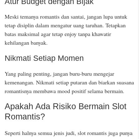
Atur Budget dengan Bijak
Meski temanya romantis dan santai, jangan lupa untuk
tetap disiplin dalam mengatur uang taruhan. Tetapkan
batas maksimal agar tetap enjoy tanpa khawatir
kehilangan banyak.
Nikmati Setiap Momen
Yang paling penting, jangan buru-buru mengejar
kemenangan. Nikmati setiap putaran dan biarkan suasana
romantisnya membawa mood positif selama bermain.
Apakah Ada Risiko Bermain Slot
Romantis?
Seperti halnya semua jenis judi, slot romantis juga punya