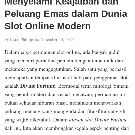
Menyelami Keajaiban dan
Peluang Emas dalam Dunia
Slot Online Modern
by
Jason Phillips
on
November 13, 2025
Dalam jagat permainan slot online, ada banyak judul
yang mencuri perhatian pemain dengan tema unik dan
mekanika yang mengagumkan. Salah satu yang berhasil
mendapatkan tempat khusus di hati para penggemar slot
Divine Fortune
adalah
. Bermodal tema mitologi Yunani
yang penuh misteri dan visual menawan, permainan ini
bukan sekadar hiburan biasa, melainkan menawarkan
peluang menang yang menggoda dan fitur-fitur canggih
yang wajib diketahui. Dalam
ulasan slot Divine Fortune
kali ini, kita akan membongkar segala aspek penting dari