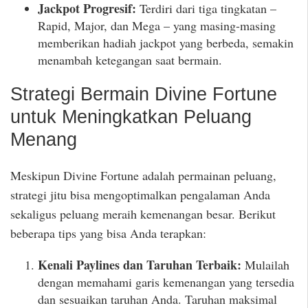
Jackpot Progresif:
Terdiri dari tiga tingkatan –
Rapid, Major, dan Mega – yang masing-masing
memberikan hadiah jackpot yang berbeda, semakin
menambah ketegangan saat bermain.
Strategi Bermain Divine Fortune
untuk Meningkatkan Peluang
Menang
Meskipun Divine Fortune adalah permainan peluang,
strategi jitu bisa mengoptimalkan pengalaman Anda
sekaligus peluang meraih kemenangan besar. Berikut
beberapa tips yang bisa Anda terapkan:
Kenali Paylines dan Taruhan Terbaik:
Mulailah
dengan memahami garis kemenangan yang tersedia
dan sesuaikan taruhan Anda. Taruhan maksimal