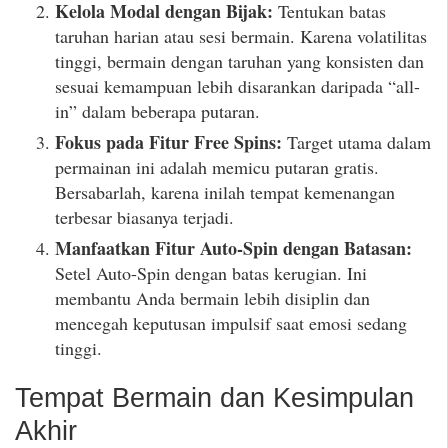
Kelola Modal dengan Bijak:
Tentukan batas
taruhan harian atau sesi bermain. Karena volatilitas
tinggi, bermain dengan taruhan yang konsisten dan
sesuai kemampuan lebih disarankan daripada “all-
in” dalam beberapa putaran.
Fokus pada Fitur Free Spins:
Target utama dalam
permainan ini adalah memicu putaran gratis.
Bersabarlah, karena inilah tempat kemenangan
terbesar biasanya terjadi.
Manfaatkan Fitur Auto-Spin dengan Batasan:
Setel Auto-Spin dengan batas kerugian. Ini
membantu Anda bermain lebih disiplin dan
mencegah keputusan impulsif saat emosi sedang
tinggi.
Tempat Bermain dan Kesimpulan
Akhir