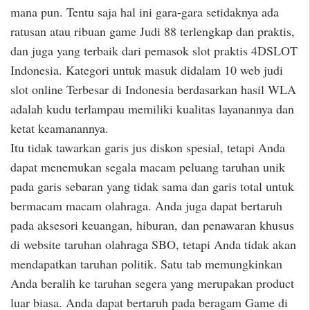
mana pun. Tentu saja hal ini gara-gara setidaknya ada
ratusan atau ribuan game Judi 88 terlengkap dan praktis,
dan juga yang terbaik dari pemasok slot praktis 4DSLOT
Indonesia. Kategori untuk masuk didalam 10 web judi
slot online Terbesar di Indonesia berdasarkan hasil WLA
adalah kudu terlampau memiliki kualitas layanannya dan
ketat keamanannya.
Itu tidak tawarkan garis jus diskon spesial, tetapi Anda
dapat menemukan segala macam peluang taruhan unik
pada garis sebaran yang tidak sama dan garis total untuk
bermacam macam olahraga. Anda juga dapat bertaruh
pada aksesori keuangan, hiburan, dan penawaran khusus
di website taruhan olahraga SBO, tetapi Anda tidak akan
mendapatkan taruhan politik. Satu tab memungkinkan
Anda beralih ke taruhan segera yang merupakan product
luar biasa. Anda dapat bertaruh pada beragam Game di