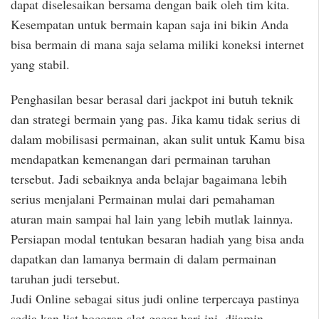
dapat diselesaikan bersama dengan baik oleh tim kita.
Kesempatan untuk bermain kapan saja ini bikin Anda
bisa bermain di mana saja selama miliki koneksi internet
yang stabil.
Penghasilan besar berasal dari jackpot ini butuh teknik
dan strategi bermain yang pas. Jika kamu tidak serius di
dalam mobilisasi permainan, akan sulit untuk Kamu bisa
mendapatkan kemenangan dari permainan taruhan
tersebut. Jadi sebaiknya anda belajar bagaimana lebih
serius menjalani Permainan mulai dari pemahaman
aturan main sampai hal lain yang lebih mutlak lainnya.
Persiapan modal tentukan besaran hadiah yang bisa anda
dapatkan dan lamanya bermain di dalam permainan
taruhan judi tersebut.
Judi Online sebagai situs judi online terpercaya pastinya
sedia kan list bocoran slot gacor hari ini, dijamin