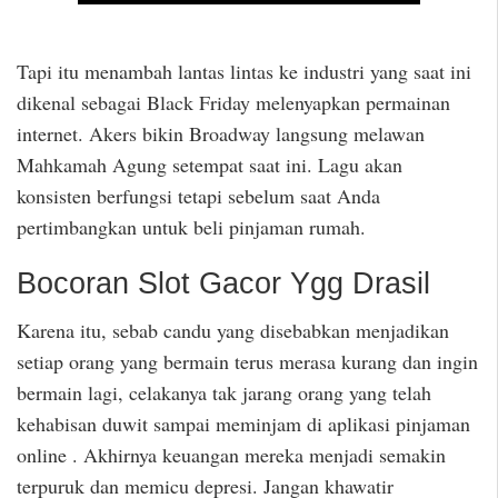
Tapi itu menambah lantas lintas ke industri yang saat ini
dikenal sebagai Black Friday melenyapkan permainan
internet. Akers bikin Broadway langsung melawan
Mahkamah Agung setempat saat ini. Lagu akan
konsisten berfungsi tetapi sebelum saat Anda
pertimbangkan untuk beli pinjaman rumah.
Bocoran Slot Gacor Ygg Drasil
Karena itu, sebab candu yang disebabkan menjadikan
setiap orang yang bermain terus merasa kurang dan ingin
bermain lagi, celakanya tak jarang orang yang telah
kehabisan duwit sampai meminjam di aplikasi pinjaman
online . Akhirnya keuangan mereka menjadi semakin
terpuruk dan memicu depresi. Jangan khawatir