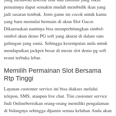
pemainnya dapat semakin mudah membidik ikan yang
jadi sasaran tembak. Jenis game ini cocok untuk kamu
yang baru memulai bermain di akun Slot Gacor.
Dikarenakan nantinya bisa memperhitungkan simbol-
simbol akun demo PG soft yang akurat di dalam satu
gulungan yang sama. Sehingga kesempatan anda untuk
mendapatkan jackpot besar di mesin slot demo pg soft
resmi terbuka lebar.
Memilih Permainan Slot Bersama
Rtp Tinggi
Layanan customer service ini bisa diakses melalui
telepon, SMS, ataupun live chat. Tim customer service
Judi Onlineberisikan orang-orang memiliki pengalaman
di bidangnya sehingga dijamin semua keluhan Anda akan