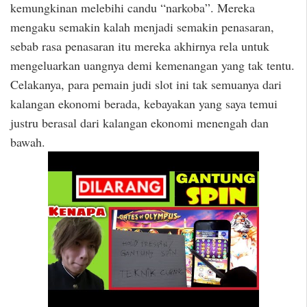
kemungkinan melebihi candu “narkoba”. Mereka
mengaku semakin kalah menjadi semakin penasaran,
sebab rasa penasaran itu mereka akhirnya rela untuk
mengeluarkan uangnya demi kemenangan yang tak tentu.
Celakanya, para pemain judi slot ini tak semuanya dari
kalangan ekonomi berada, kebayakan yang saya temui
justru berasal dari kalangan ekonomi menengah dan
bawah.