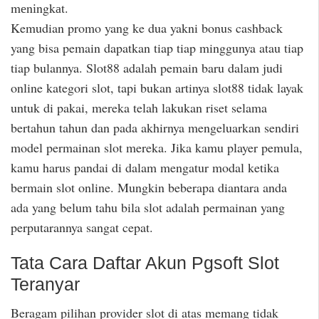
mеnіngkаt.
Kemudian promo yang ke dua yakni bonus cashback
yang bisa pemain dapatkan tiap tiap minggunya atau tiap
tiap bulannya. Slot88 adalah pemain baru dalam judi
online kategori slot, tapi bukan artinya slot88 tidak layak
untuk di pakai, mereka telah lakukan riset selama
bertahun tahun dan pada akhirnya mengeluarkan sendiri
model permainan slot mereka. Jika kamu player pemula,
kamu harus pandai di dalam mengatur modal ketika
bermain slot online. Mungkin beberapa diantara anda
ada yang belum tahu bila slot adalah permainan yang
perputarannya sangat cepat.
Tata Cara Daftar Akun Pgsoft Slot
Teranyar
Beragam pilihan provider slot di atas memang tidak