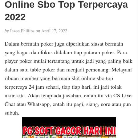
Online Sbo Top Terpercaya
2022
by
Jason Phillips
on
April 17, 2022
Dalam bermain poker juga diperlukan siasat bermain
yang bagus dan fokus didalam tiap putaran poker. Para
player poker mulai tertantang untuk jadi yang paling baik
dalam satu table poker dan menjadi pemenang. Melayani
ribuan member yang bermain slot online sbo top
terpercaya 24 jam sehari, tiap tiap hari, ini jadi tolak
ukur kita. Akan tetap ada jawaban, entah itu via CS Live
Chat atau Whatsapp, entah itu pagi, siang, sore atau pun
subuh.