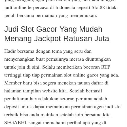
judi online terpercaya di Indonesia seperti Slot88 tidak
jenuh bersama permainan yang menjemukan.
Judi Slot Gacor Yang Mudah
Menang Jackpot Ratusan Juta
Hadir bersama dengan tema yang seru dan
menyenangkan buat pemainnya merasa diuntungkan
untuk join di sini. Selalu memberikan bocoran RTP
tertinggi tiap tiap permainan slot online gacor yang ada.
Member baru bisa segera menekan tautan daftar di
halaman tampilan website kita. Setelah berhasil
pendaftaran harus lakukan setoran pertama adalah
deposit untuk dapat memainkan permainan agen judi slot
terbaik bisa anda mainkan setelah join bersama kita.
SEGABET sangat memahami perihal apa yang di