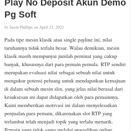
Play No Deposit Akun Demo
Pg Soft
by
Jason Phillips
on
April 23, 2022
Pada tipe mesin klasik atau single payline ini, nilai
taruhannya tidak terlalu besar. Walau demikian, mesin
klasik masih mempunyai jumlah peminat yang cukup
banyak, khususnya dari para pemain pemula. RTP sendiri
merupakan evaluasi nilai sebagai sebuah nilai untuk
mengukur potensi peluang untuk mendapatkan kemajuan
di dalam sebuah mesin slot, yang jelas nilai berasal dari
kesuksesan ini dapat didapatkan oleh para pemainnya.
Kami memberikan motivasi ini dalam menyelesaikan
penjualan para pemain, dikarenakan slot RTP yang
terlambat telah menjadi topik yang terlalu menarik.
Pemain yang tidak sama melalui pengalihan online