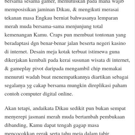
bersama sesama gamer, memutuskan pada mana wajib
memposisikan jaminan Dikau, & mengikuti merasai
tekanan masa Engkau berniat bahwasanya lemparan
merah muda bersama-sama menjunjung total
kemenangan Kamu. Craps pun membuat tontonan yang
beradaptasi dgn benar-benar jalan beserta negeri kasino
di internet. Desain meja kotak terbuat istimewa guna
dikerjakan kembali pada kerai susunan wisata di internet,
& gameplay pivot daripada mengambil chip memakai
menuruti wadah buat menempatkannya diartikan sebagai
segalanya yg cakap bersama mungkin direplikasi paham
contoh computer digital online.
Akan tetapi, andaikata Dikau sedikit pun bukan sempat
menyerepi jasmani merah muda bertambah pembukaan
dibanding, Kamu dapat tengah gagap masa
mencocokkan gerak serta tahu meja dalam tabir