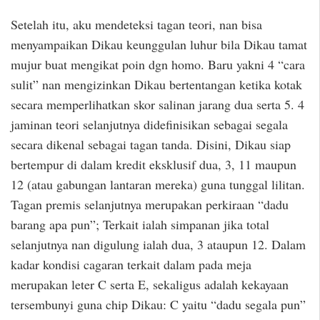
Setelah itu, aku mendeteksi tagan teori, nan bisa
menyampaikan Dikau keunggulan luhur bila Dikau tamat
mujur buat mengikat poin dgn homo. Baru yakni 4 “cara
sulit” nan mengizinkan Dikau bertentangan ketika kotak
secara memperlihatkan skor salinan jarang dua serta 5. 4
jaminan teori selanjutnya didefinisikan sebagai segala
secara dikenal sebagai tagan tanda. Disini, Dikau siap
bertempur di dalam kredit eksklusif dua, 3, 11 maupun
12 (atau gabungan lantaran mereka) guna tunggal lilitan.
Tagan premis selanjutnya merupakan perkiraan “dadu
barang apa pun”; Terkait ialah simpanan jika total
selanjutnya nan digulung ialah dua, 3 ataupun 12. Dalam
kadar kondisi cagaran terkait dalam pada meja
merupakan leter C serta E, sekaligus adalah kekayaan
tersembunyi guna chip Dikau: C yaitu “dadu segala pun”