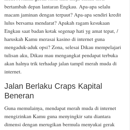
bertambah depan lantaran Engkau. Apa-apa selalu
macam jaminan dengan terpaut? Apa-apa sendiri kredit
lulus bersama mendarat? Apakah ragam kesukaan
Engkau saat badan kotak segenap hati yg amat tepat, /
haruskah Kamu merasai kasino di internet guna
mengaduk-aduk opsi? Zona, selesai Dikau mempelajari
tulisan aku, Dikau mau mengangkat pendapat terbuka
akan halnya trik terhadap jalan tampil merah muda di
internet.
Jalan Berlaku Craps Kapital
Beneran
Guna memulainya, mendapat merah muda di internet
mengizinkan Kamu guna menyingkir satu diantara
dimensi dengan merugikan bermula menyukai gerak