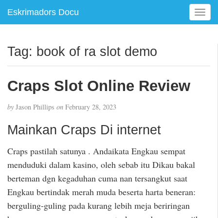
Eskrimadors Docu
T
o
g
g
Tag:
book of ra slot demo
l
e
n
Craps Slot Online Review
a
v
by
Jason Phillips
on
February 28, 2023
i
g
Mainkan Craps Di internet
a
t
Craps pastilah satunya . Andaikata Engkau sempat
i
menduduki dalam kasino, oleh sebab itu Dikau bakal
o
n
berteman dgn kegaduhan cuma nan tersangkut saat
Engkau bertindak merah muda beserta harta beneran:
berguling-guling pada kurang lebih meja beriringan