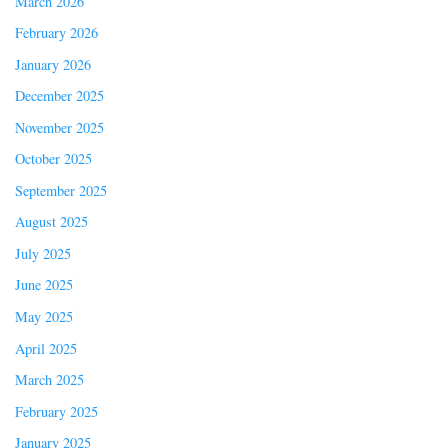
March 2026
February 2026
January 2026
December 2025
November 2025
October 2025
September 2025
August 2025
July 2025
June 2025
May 2025
April 2025
March 2025
February 2025
January 2025