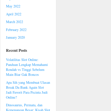
May 2022
April 2022
March 2022
February 2022
January 2020
Recent Posts
Volatilitas Slot Online:
Panduan Lengkap Memahami
Rendah vs Tinggi Sebelum
Main Biar Gak Boncos
Apa Sih yang Membuat Ulasan
Break Da Bank Again Slot
Jadi Favorit Para Pecinta Judi
Online?
Dinosaurus, Permata, dan
Kemenangan Besar: Kisah Slot