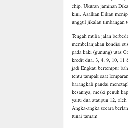
chip. Ukuran jaminan Dikau 
kini. Asalkan Dikau menip
unggul jikalau timbangan t
Tengah mulia jalan berbe
membelanjakan kondisi sus
pada kaki (gunung) utas Co
kredit dua, 3, 4, 9, 10, 1
jadi Engkau bertempur bah
tentu tampak saat lemparan
barangkali pandai meneta
kesannya, meski penuh kapi
yaitu dua ataupun 12, ole
Angka-angka secara berla
tunai tamam.