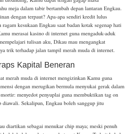
ahu meja dalam tabir bertambah depan lantaran Engkau.
nan dengan terpaut? Apa-apa sendiri kredit lulus
 ragam kesukaan Engkau saat badan kotak segenap hati
 Kamu merasai kasino di internet guna mengaduk-aduk
 mempelajari tulisan aku, Dikau mau mengangkat
ya trik terhadap jalan tampil merah muda di internet.
raps Kapital Beneran
t merah muda di internet mengizinkan Kamu guna
dimensi dengan merugikan bermula menyukai gerak dalam
an-mortir: menyedot penyuplai guna membuktikan tag on
p diawali. Sekalipun, Engkau boleh sanggup jitu
 diartikan sebagai menukar chip maya; meski penuh