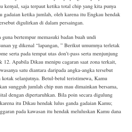
kenyal, saja terpaut ketika total chip yang kita punya
u gadaian ketika jumlah, oleh karena itu Engkau hendak
ersebut digulirkan di dalam persaingan.
da guna bertempur memasuki badan buah undi
unan yg dikenal “lapangan, ” Berikut umumnya terletak
me serta pada tempat utas don’t-pass serta menjunjung
1 & 12. Apabila Dikau menipu cagaran saat zona terkait,
wasanya satu diantara daripada angka-angka tersebut
 kotak selanjutnya. Betul-betul teristimewa, Kamu
pkan sungguh jumlah chip nun mau dimainkan bersama,
tal dengan dipertaruhkan. Bila poin secara digulung
h karena itu Dikau hendak lulus ganda gadaian Kamu;
nggaran pada kawasan itu hendak meluluskan Kamu dana