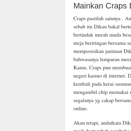
Mainkan Craps D
Craps pastilah satunya . 
sebab itu Dikau bakal ber
bertindak merah muda beser
meja beriringan bersama 
memposisikan jaminan Dik
bahwasanya lemparan mer
Kamu. Craps pun membuat t
negeri kasino di internet.
kembali pada kerai susunan
mengambil chip memakai m
segalanya yg cakap bersam
online.
Akan tetapi, andaikata Di
muda bertambah pembukaa