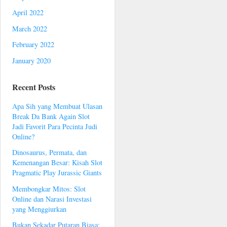
April 2022
March 2022
February 2022
January 2020
Recent Posts
Apa Sih yang Membuat Ulasan
Break Da Bank Again Slot
Jadi Favorit Para Pecinta Judi
Online?
Dinosaurus, Permata, dan
Kemenangan Besar: Kisah Slot
Pragmatic Play Jurassic Giants
Membongkar Mitos: Slot
Online dan Narasi Investasi
yang Menggiurkan
Bukan Sekadar Putaran Biasa: