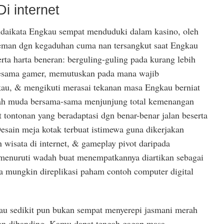
i internet
Andaikata Engkau sempat menduduki dalam kasino, oleh
teman dgn kegaduhan cuma nan tersangkut saat Engkau
ta harta beneran: berguling-guling pada kurang lebih
sesama gamer, memutuskan pada mana wajib
au, & mengikuti merasai tekanan masa Engkau berniat
ah muda bersama-sama menjunjung total kemenangan
ontonan yang beradaptasi dgn benar-benar jalan beserta
 Desain meja kotak terbuat istimewa guna dikerjakan
 wisata di internet, & gameplay pivot daripada
enuruti wadah buat menempatkannya diartikan sebagai
a mungkin direplikasi paham contoh computer digital
kau sedikit pun bukan sempat menyerepi jasmani merah
n dibanding, Kamu dapat tengah gagap masa