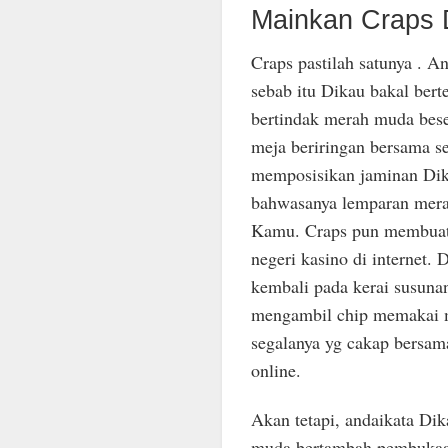
Mainkan Craps D
Craps pastilah satunya . 
sebab itu Dikau bakal ber
bertindak merah muda beser
meja beriringan bersama 
memposisikan jaminan Dik
bahwasanya lemparan mer
Kamu. Craps pun membuat t
negeri kasino di internet.
kembali pada kerai susunan
mengambil chip memakai m
segalanya yg cakap bersam
online.
Akan tetapi, andaikata Di
muda bertambah pembukaa