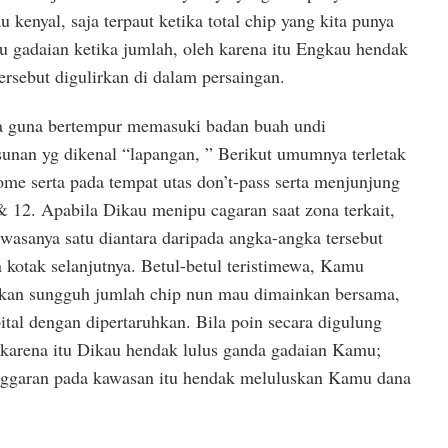
kenyal, saja terpaut ketika total chip yang kita punya
u gadaian ketika jumlah, oleh karena itu Engkau hendak
ersebut digulirkan di dalam persaingan.
da guna bertempur memasuki badan buah undi
unan yg dikenal “lapangan, ” Berikut umumnya terletak
me serta pada tempat utas don’t-pass serta menjunjung
1 & 12. Apabila Dikau menipu cagaran saat zona terkait,
wasanya satu diantara daripada angka-angka tersebut
 kotak selanjutnya. Betul-betul teristimewa, Kamu
pkan sungguh jumlah chip nun mau dimainkan bersama,
tal dengan dipertaruhkan. Bila poin secara digulung
h karena itu Dikau hendak lulus ganda gadaian Kamu;
nggaran pada kawasan itu hendak meluluskan Kamu dana