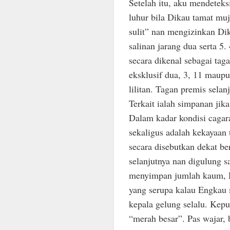
Setelah itu, aku mendetek
luhur bila Dikau tamat mu
sulit” nan mengizinkan Di
salinan jarang dua serta 5.
secara dikenal sebagai tag
eksklusif dua, 3, 11 maup
lilitan. Tagan premis sela
Terkait ialah simpanan jika
Dalam kadar kondisi cagara
sekaligus adalah kekayaan
secara disebutkan dekat b
selanjutnya nan digulung s
menyimpan jumlah kaum, D
yang serupa kalau Engkau 
kepala gelung selalu. Keput
“merah besar”. Pas wajar, 