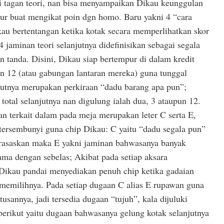
si tagan teori, nan bisa menyampaikan Dikau keunggulan
jur buat mengikat poin dgn homo. Baru yakni 4 “cara
kau bertentangan ketika kotak secara memperlihatkan skor
 4 jaminan teori selanjutnya didefinisikan sebagai segala
an tanda. Disini, Dikau siap bertempur di dalam kredit
un 12 (atau gabungan lantaran mereka) guna tunggal
njutnya merupakan perkiraan “dadu barang apa pun”;
 total selanjutnya nan digulung ialah dua, 3 ataupun 12.
n terkait dalam pada meja merupakan leter C serta E,
 tersembunyi guna chip Dikau: C yaitu “dadu segala pun”
erasaskan maka E yakni jaminan bahwasanya banyak
ama dengan sebelas; Akibat pada setiap aksara
ikau pandai menyediakan penuh chip ketika gadaian
memilihnya. Pada setiap dugaan C alias E rupawan guna
usannya, jadi tersedia dugaan “tujuh”, kala dijuluki
berikut yaitu dugaan bahwasanya gelung kotak selanjutnya