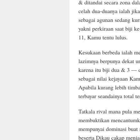
& ditandai secara zona dal
celah dua-duanya ialah jik
sebagai agunan sedang kurs
yakni perkiraan saat biji k
11, Kamu tentu lulus.
Kesukaan berbeda ialah me
lazimnya berpunya dekat un
karena itu biji dua & 3 — 
sebagai nilai kejayaan Ka
Apabila kurang lebih timba
terbayar seandainya total t
Tatkala rival mana pula m
membuktikan mencantumkan
mempunyai dominasi buat
beserta Dikau cakap menja