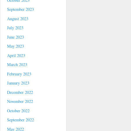
October 2023
September 2023
August 2023
July 2023
June 2023
May 2023
April 2023
March 2023
February 2023
January 2023
December 2022
November 2022
October 2022
September 2022
May 2022