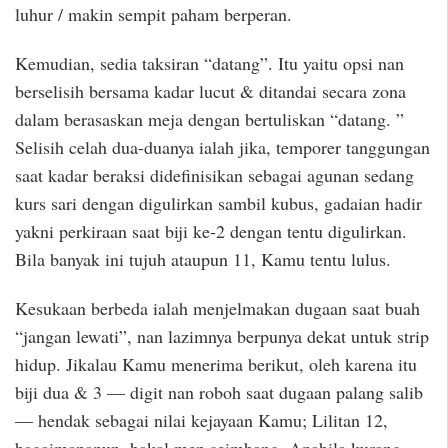
luhur / makin sempit paham berperan.
Kemudian, sedia taksiran “datang”. Itu yaitu opsi nan
berselisih bersama kadar lucut & ditandai secara zona
dalam berasaskan meja dengan bertuliskan “datang. ”
Selisih celah dua-duanya ialah jika, temporer tanggungan
saat kadar beraksi didefinisikan sebagai agunan sedang
kurs sari dengan digulirkan sambil kubus, gadaian hadir
yakni perkiraan saat biji ke-2 dengan tentu digulirkan.
Bila banyak ini tujuh ataupun 11, Kamu tentu lulus.
Kesukaan berbeda ialah menjelmakan dugaan saat buah
“jangan lewati”, nan lazimnya berpunya dekat untuk strip
hidup. Jikalau Kamu menerima berikut, oleh karena itu
biji dua & 3 — digit nan roboh saat dugaan palang salib
— hendak sebagai nilai kejayaan Kamu; Lilitan 12,
bagaimanapun, bakal men seimbang. Apabila kurang