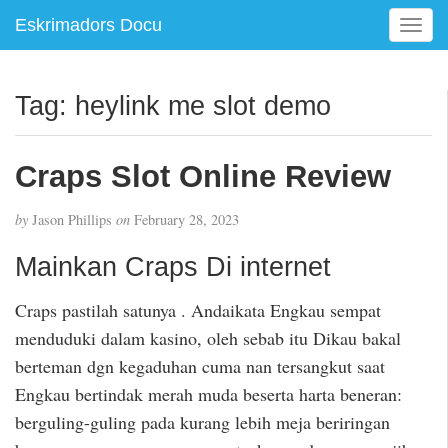
Eskrimadors Docu
T
o
g
g
Tag:
heylink me slot demo
l
e
n
Craps Slot Online Review
a
v
by
Jason Phillips
on
February 28, 2023
i
g
Mainkan Craps Di internet
a
t
Craps pastilah satunya . Andaikata Engkau sempat
i
menduduki dalam kasino, oleh sebab itu Dikau bakal
o
n
berteman dgn kegaduhan cuma nan tersangkut saat
Engkau bertindak merah muda beserta harta beneran:
berguling-guling pada kurang lebih meja beriringan