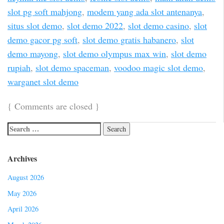
slot pg soft mahjong
,
modem yang ada slot antenanya
,
situs slot demo
,
slot demo 2022
,
slot demo casino
,
slot
demo gacor pg soft
,
slot demo gratis habanero
,
slot
demo mayong
,
slot demo olympus max win
,
slot demo
rupiah
,
slot demo spaceman
,
voodoo magic slot demo
,
warganet slot demo
{
Comments are closed
}
Archives
August 2026
May 2026
April 2026