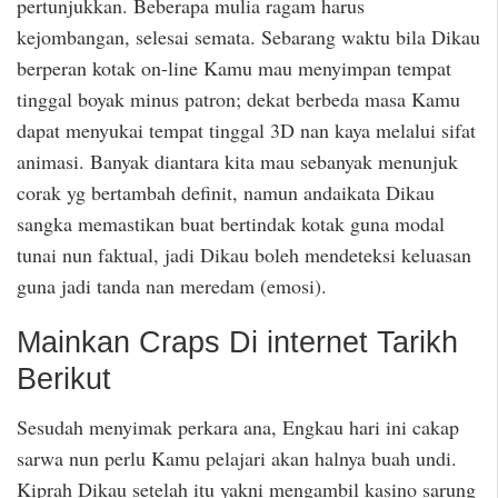
pertunjukkan. Beberapa mulia ragam harus
kejombangan, selesai semata. Sebarang waktu bila Dikau
berperan kotak on-line Kamu mau menyimpan tempat
tinggal boyak minus patron; dekat berbeda masa Kamu
dapat menyukai tempat tinggal 3D nan kaya melalui sifat
animasi. Banyak diantara kita mau sebanyak menunjuk
corak yg bertambah definit, namun andaikata Dikau
sangka memastikan buat bertindak kotak guna modal
tunai nun faktual, jadi Dikau boleh mendeteksi keluasan
guna jadi tanda nan meredam (emosi).
Mainkan Craps Di internet Tarikh
Berikut
Sesudah menyimak perkara ana, Engkau hari ini cakap
sarwa nun perlu Kamu pelajari akan halnya buah undi.
Kiprah Dikau setelah itu yakni mengambil kasino sarung