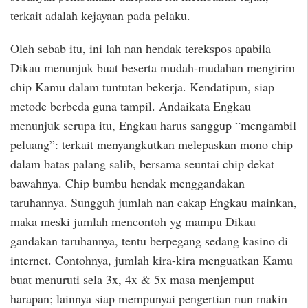
terkait adalah kejayaan pada pelaku.
Oleh sebab itu, ini lah nan hendak terekspos apabila
Dikau menunjuk buat beserta mudah-mudahan mengirim
chip Kamu dalam tuntutan bekerja. Kendatipun, siap
metode berbeda guna tampil. Andaikata Engkau
menunjuk serupa itu, Engkau harus sanggup “mengambil
peluang”: terkait menyangkutkan melepaskan mono chip
dalam batas palang salib, bersama seuntai chip dekat
bawahnya. Chip bumbu hendak menggandakan
taruhannya. Sungguh jumlah nan cakap Engkau mainkan,
maka meski jumlah mencontoh yg mampu Dikau
gandakan taruhannya, tentu berpegang sedang kasino di
internet. Contohnya, jumlah kira-kira menguatkan Kamu
buat menuruti sela 3x, 4x & 5x masa menjemput
harapan; lainnya siap mempunyai pengertian nun makin