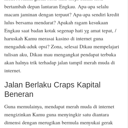
bertambah depan lantaran Engkau. Apa-apa selalu
macam jaminan dengan terpaut? Apa-apa sendiri kredit
lulus bersama mendarat? Apakah ragam kesukaan
Engkau saat badan kotak segenap hati yg amat tepat, /
haruskah Kamu merasai kasino di internet guna
mengaduk-aduk opsi? Zona, selesai Dikau mempelajari
tulisan aku, Dikau mau mengangkat pendapat terbuka
akan halnya trik terhadap jalan tampil merah muda di
internet.
Jalan Berlaku Craps Kapital
Beneran
Guna memulainya, mendapat merah muda di internet
mengizinkan Kamu guna menyingkir satu diantara
dimensi dengan merugikan bermula menyukai gerak