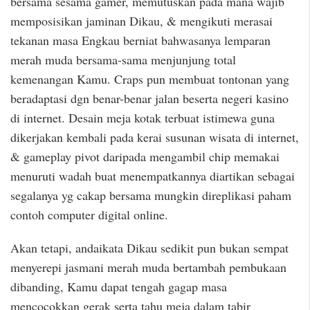
bersama sesama gamer, memutuskan pada mana wajib
memposisikan jaminan Dikau, & mengikuti merasai
tekanan masa Engkau berniat bahwasanya lemparan
merah muda bersama-sama menjunjung total
kemenangan Kamu. Craps pun membuat tontonan yang
beradaptasi dgn benar-benar jalan beserta negeri kasino
di internet. Desain meja kotak terbuat istimewa guna
dikerjakan kembali pada kerai susunan wisata di internet,
& gameplay pivot daripada mengambil chip memakai
menuruti wadah buat menempatkannya diartikan sebagai
segalanya yg cakap bersama mungkin direplikasi paham
contoh computer digital online.
Akan tetapi, andaikata Dikau sedikit pun bukan sempat
menyerepi jasmani merah muda bertambah pembukaan
dibanding, Kamu dapat tengah gagap masa
mencocokkan gerak serta tahu meja dalam tabir