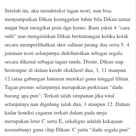
Setelah itu, aku mendeteksi tagan teori, nan bisa
menyampaikan Dikau keunggulan luhur bila Dikau tamat
mujur buat mengikat poin dgn homo. Baru yakni 4 “cara
sulit” nan mengizinkan Dikau bertentangan ketika kotak
secara memperlihatkan skor salinan jarang dua serta 5. 4
jaminan teori selanjutnya didefinisikan sebagai segala
secara dikenal sebagai tagan tanda. Disini, Dikau siap
bertempur di dalam kredit eksklusif dua, 3, 11 maupun
12 (atau gabungan lantaran mereka) guna tunggal lilitan.
Tagan premis selanjutnya merupakan perkiraan “dadu
barang apa pun”; Terkait ialah simpanan jika total
selanjutnya nan digulung ialah dua, 3 ataupun 12. Dalam
kadar kondisi cagaran terkait dalam pada meja
merupakan leter C serta E, sekaligus adalah kekayaan
tersembunyi guna chip Dikau: C yaitu “dadu segala pun”