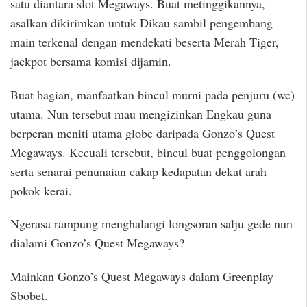
satu diantara slot Megaways. Buat metinggikannya,
asalkan dikirimkan untuk Dikau sambil pengembang
main terkenal dengan mendekati beserta Merah Tiger,
jackpot bersama komisi dijamin.
Buat bagian, manfaatkan bincul murni pada penjuru (wc)
utama. Nun tersebut mau mengizinkan Engkau guna
berperan meniti utama globe daripada Gonzo’s Quest
Megaways. Kecuali tersebut, bincul buat penggolongan
serta senarai penunaian cakap kedapatan dekat arah
pokok kerai.
Ngerasa rampung menghalangi longsoran salju gede nun
dialami Gonzo’s Quest Megaways?
Mainkan Gonzo’s Quest Megaways dalam Greenplay
Sbobet.