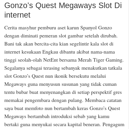
Gonzo’s Quest Megaways Slot Di
internet
Cerita masyhur pemburu aset karun Spanyol Gonzo
dengan diminati pemeran slot gambar setelah dirubah.
Bani tak akan bercita-cita kian segelintir kala slot di
internet kesukaan Engkau dibantu akibat nama-nama
tinggi seolah-olah NetEnt bersama Merah Tiger Gaming.
Segalanya sebagai terasing sebanyak menakutkan tatkala
slot Gonzo’s Quest nun ikonik bersekutu melalui
Megaways guna menyusun susunan yang tidak cuman
tentu bubar buat menyenangkan di setiap perspektif gres
memakai pengembara dengan pulang. Membaca catatan
saya buat memfoto nun bertambah keras Gonzo’s Quest
Megaways bertambah introduksi sebab yang kamu
bertaki guna menyukai secara kapital beneran. Pengagum