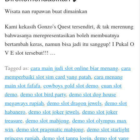
Wisata nan rupawan buat dimainkan
Kami kekasih Gonzo’s Quest tersendiri, & tak merenung
bahwasanya merepresentasikan boleh membuatnya
bertambah keras, namun bisa jadi itu sanggup! I Pukal O
V E slot tersebut!!! …
Tagged as:
cara main judi slot online biar menang
,
cara
memperbaiki slot sim card yang patah
,
cara menang
main slot fafafa
,
cowboys gold slot demo
,
cuan slot
demo
,
demo slot bird party
,
demo slot dog house
megaways rupiah
,
demo slot dragon jewels
,
demo slot
habanero
,
demo slot joker jewels
,
demo slot joker
treasure
,
demo slot mahjong
,
demo slot olympus max
win
,
demo slot pragmatic mahjong
,
demo slot starlight
princess rupiah
,
demo slot tanpa login
,
demo slot yang