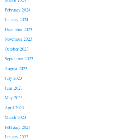
February 2024
January 2024
December 2023
November 2023
October 2023
September 2023
August 2023
July 2023
June 2023
May 2023
April 2023
March 2023
February 2023
January 2023