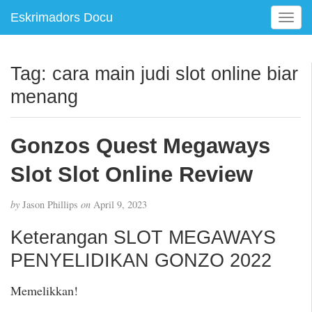
Eskrimadors Docu
T
o
g
g
Tag:
cara main judi slot online biar
l
menang
e
n
a
Gonzos Quest Megaways
v
i
Slot Slot Online Review
g
a
t
by
Jason Phillips
on
April 9, 2023
i
Keterangan SLOT MEGAWAYS
o
n
PENYELIDIKAN GONZO 2022
Memelikkan!