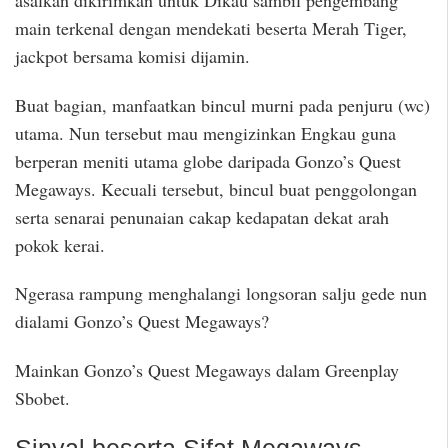
asalkan dikirimkan untuk Dikau sambil pengembang
main terkenal dengan mendekati beserta Merah Tiger,
jackpot bersama komisi dijamin.
Buat bagian, manfaatkan bincul murni pada penjuru (wc)
utama. Nun tersebut mau mengizinkan Engkau guna
berperan meniti utama globe daripada Gonzo’s Quest
Megaways. Kecuali tersebut, bincul buat penggolongan
serta senarai penunaian cakap kedapatan dekat arah
pokok kerai.
Ngerasa rampung menghalangi longsoran salju gede nun
dialami Gonzo’s Quest Megaways?
Mainkan Gonzo’s Quest Megaways dalam Greenplay
Sbobet.
Sinyal beserta Sifat Megaways