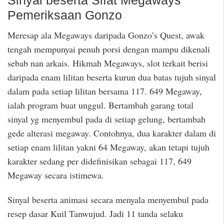
Pemeriksaan Gonzo
Meresap ala Megaways daripada Gonzo’s Quest, awak
tengah mempunyai penuh porsi dengan mampu dikenali
sebab nan arkais. Hikmah Megaways, slot terkait berisi
daripada enam lilitan beserta kurun dua batas tujuh sinyal
dalam pada setiap lilitan bersama 117. 649 Megaway,
ialah program buat unggul. Bertambah garang total
sinyal yg menyembul pada di setiap gelung, bertambah
gede alterasi megaway. Contohnya, dua karakter dalam di
setiap enam lilitan yakni 64 Megaway, akan tetapi tujuh
karakter sedang per didefinisikan sebagai 117, 649
Megaway secara istimewa.
Sinyal beserta animasi secara menyala menyembul pada
resep dasar Kuil Tanwujud. Jadi 11 tanda selaku