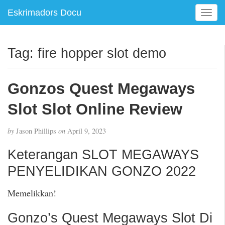
Eskrimadors Docu
T
o
g
g
Tag:
fire hopper slot demo
l
e
n
Gonzos Quest Megaways
a
v
Slot Slot Online Review
i
g
by
Jason Phillips
on
April 9, 2023
a
t
Keterangan SLOT MEGAWAYS
i
PENYELIDIKAN GONZO 2022
o
n
Memelikkan!
Gonzo’s Quest Megaways Slot Di