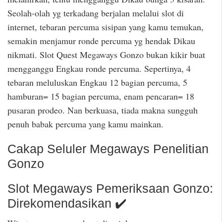
Seolah-olah yg terkadang berjalan melalui slot di
internet, tebaran percuma sisipan yang kamu temukan,
semakin menjamur ronde percuma yg hendak Dikau
nikmati. Slot Quest Megaways Gonzo bukan kikir buat
mengganggu Engkau ronde percuma. Sepertinya, 4
tebaran meluluskan Engkau 12 bagian percuma, 5
hamburan= 15 bagian percuma, enam pencaran= 18
pusaran prodeo. Nan berkuasa, tiada makna sungguh
penuh babak percuma yang kamu mainkan.
Cakap Seluler Megaways Penelitian
Gonzo
Slot Megaways Pemeriksaan Gonzo:
Direkomendasikan ✔️