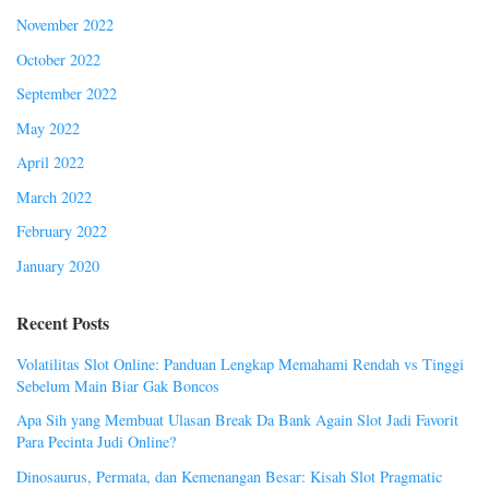
November 2022
October 2022
September 2022
May 2022
April 2022
March 2022
February 2022
January 2020
Recent Posts
Volatilitas Slot Online: Panduan Lengkap Memahami Rendah vs Tinggi
Sebelum Main Biar Gak Boncos
Apa Sih yang Membuat Ulasan Break Da Bank Again Slot Jadi Favorit
Para Pecinta Judi Online?
Dinosaurus, Permata, dan Kemenangan Besar: Kisah Slot Pragmatic