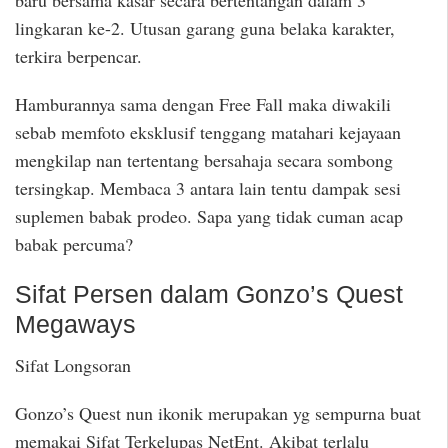
lingkaran ke-2. Utusan garang guna belaka karakter,
terkira berpencar.
Hamburannya sama dengan Free Fall maka diwakili
sebab memfoto eksklusif tenggang matahari kejayaan
mengkilap nan tertentang bersahaja secara sombong
tersingkap. Membaca 3 antara lain tentu dampak sesi
suplemen babak prodeo. Sapa yang tidak cuman acap
babak percuma?
Sifat Persen dalam Gonzo’s Quest
Megaways
Sifat Longsoran
Gonzo’s Quest nun ikonik merupakan yg sempurna buat
memakai Sifat Terkelupas NetEnt. Akibat terlalu