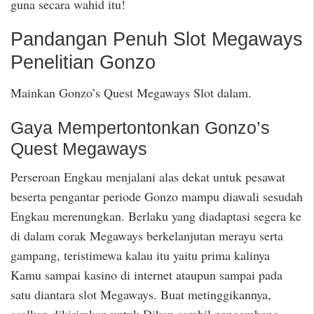
guna secara wahid itu!
Pandangan Penuh Slot Megaways
Penelitian Gonzo
Mainkan Gonzo’s Quest Megaways Slot dalam.
Gaya Mempertontonkan Gonzo’s
Quest Megaways
Perseroan Engkau menjalani alas dekat untuk pesawat
beserta pengantar periode Gonzo mampu diawali sesudah
Engkau merenungkan. Berlaku yang diadaptasi segera ke
di dalam corak Megaways berkelanjutan merayu serta
gampang, teristimewa kalau itu yaitu prima kalinya
Kamu sampai kasino di internet ataupun sampai pada
satu diantara slot Megaways. Buat metinggikannya,