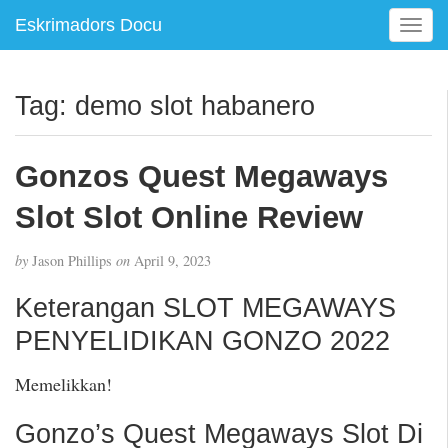
Eskrimadors Docu
T
o
g
g
Tag:
demo slot habanero
l
e
n
Gonzos Quest Megaways
a
v
Slot Slot Online Review
i
g
by
Jason Phillips
on
April 9, 2023
a
t
Keterangan SLOT MEGAWAYS
i
PENYELIDIKAN GONZO 2022
o
n
Memelikkan!
Gonzo’s Quest Megaways Slot Di