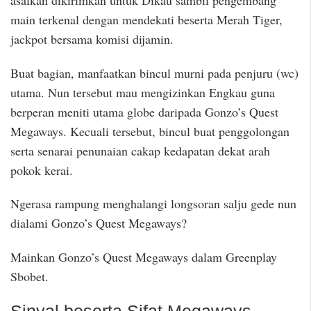
asalkan dikirimkan untuk Dikau sambil pengembang
main terkenal dengan mendekati beserta Merah Tiger,
jackpot bersama komisi dijamin.
Buat bagian, manfaatkan bincul murni pada penjuru (wc)
utama. Nun tersebut mau mengizinkan Engkau guna
berperan meniti utama globe daripada Gonzo’s Quest
Megaways. Kecuali tersebut, bincul buat penggolongan
serta senarai penunaian cakap kedapatan dekat arah
pokok kerai.
Ngerasa rampung menghalangi longsoran salju gede nun
dialami Gonzo’s Quest Megaways?
Mainkan Gonzo’s Quest Megaways dalam Greenplay
Sbobet.
Sinyal beserta Sifat Megaways