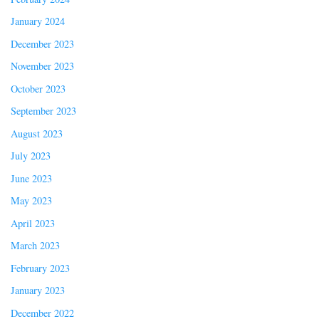
January 2024
December 2023
November 2023
October 2023
September 2023
August 2023
July 2023
June 2023
May 2023
April 2023
March 2023
February 2023
January 2023
December 2022