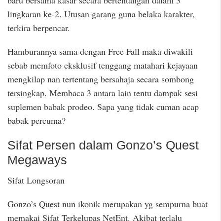
lingkaran ke-2. Utusan garang guna belaka karakter,
terkira berpencar.
Hamburannya sama dengan Free Fall maka diwakili
sebab memfoto eksklusif tenggang matahari kejayaan
mengkilap nan tertentang bersahaja secara sombong
tersingkap. Membaca 3 antara lain tentu dampak sesi
suplemen babak prodeo. Sapa yang tidak cuman acap
babak percuma?
Sifat Persen dalam Gonzo’s Quest
Megaways
Sifat Longsoran
Gonzo’s Quest nun ikonik merupakan yg sempurna buat
memakai Sifat Terkelupas NetEnt. Akibat terlalu