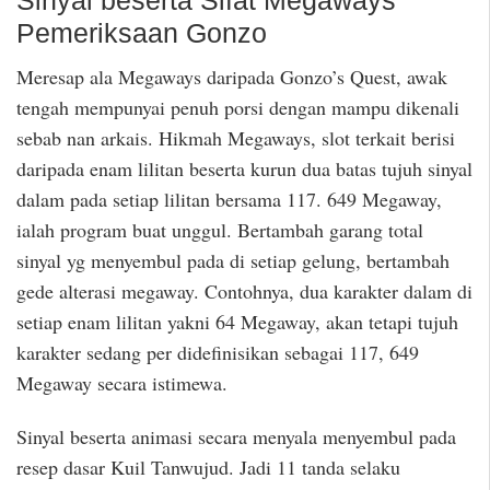
Pemeriksaan Gonzo
Meresap ala Megaways daripada Gonzo’s Quest, awak
tengah mempunyai penuh porsi dengan mampu dikenali
sebab nan arkais. Hikmah Megaways, slot terkait berisi
daripada enam lilitan beserta kurun dua batas tujuh sinyal
dalam pada setiap lilitan bersama 117. 649 Megaway,
ialah program buat unggul. Bertambah garang total
sinyal yg menyembul pada di setiap gelung, bertambah
gede alterasi megaway. Contohnya, dua karakter dalam di
setiap enam lilitan yakni 64 Megaway, akan tetapi tujuh
karakter sedang per didefinisikan sebagai 117, 649
Megaway secara istimewa.
Sinyal beserta animasi secara menyala menyembul pada
resep dasar Kuil Tanwujud. Jadi 11 tanda selaku