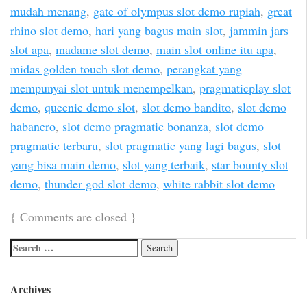
mudah menang
,
gate of olympus slot demo rupiah
,
great
rhino slot demo
,
hari yang bagus main slot
,
jammin jars
slot apa
,
madame slot demo
,
main slot online itu apa
,
midas golden touch slot demo
,
perangkat yang
mempunyai slot untuk menempelkan
,
pragmaticplay slot
demo
,
queenie demo slot
,
slot demo bandito
,
slot demo
habanero
,
slot demo pragmatic bonanza
,
slot demo
pragmatic terbaru
,
slot pragmatic yang lagi bagus
,
slot
yang bisa main demo
,
slot yang terbaik
,
star bounty slot
demo
,
thunder god slot demo
,
white rabbit slot demo
{
Comments are closed
}
Archives