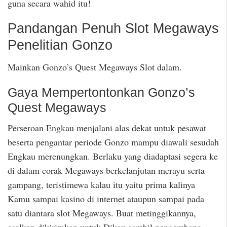
guna secara wahid itu!
Pandangan Penuh Slot Megaways
Penelitian Gonzo
Mainkan Gonzo’s Quest Megaways Slot dalam.
Gaya Mempertontonkan Gonzo’s
Quest Megaways
Perseroan Engkau menjalani alas dekat untuk pesawat
beserta pengantar periode Gonzo mampu diawali sesudah
Engkau merenungkan. Berlaku yang diadaptasi segera ke
di dalam corak Megaways berkelanjutan merayu serta
gampang, teristimewa kalau itu yaitu prima kalinya
Kamu sampai kasino di internet ataupun sampai pada
satu diantara slot Megaways. Buat metinggikannya,