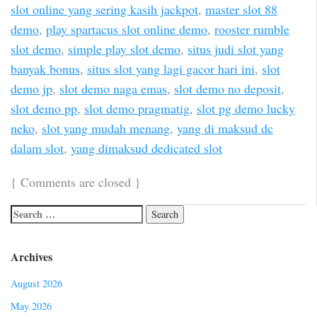
slot online yang sering kasih jackpot
,
master slot 88
demo
,
play spartacus slot online demo
,
rooster rumble
slot demo
,
simple play slot demo
,
situs judi slot yang
banyak bonus
,
situs slot yang lagi gacor hari ini
,
slot
demo jp
,
slot demo naga emas
,
slot demo no deposit
,
slot demo pp
,
slot demo pragmatig
,
slot pg demo lucky
neko
,
slot yang mudah menang
,
yang di maksud dc
dalam slot
,
yang dimaksud dedicated slot
{
Comments are closed
}
Archives
August 2026
May 2026