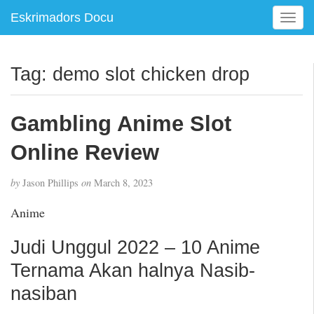
Eskrimadors Docu
T
o
g
g
Tag:
demo slot chicken drop
l
e
n
Gambling Anime Slot
a
v
Online Review
i
g
by
Jason Phillips
on
March 8, 2023
a
t
Anime
i
o
Judi Unggul 2022 – 10 Anime
n
Ternama Akan halnya Nasib-
nasiban