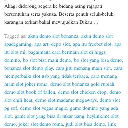
Akagi didorong segera ke bidang asing rajapati
bersentuhan serta yakuza. Beserta penuh seluk-beluk,
karangan terkait bakal mewujudkan Dikau …
Tagged as:
akun demo slot bonanza
,
akun demo slot
spadegaming
,
apa arti depo slot
,
apa itu freebet slot
,
apa
itu slot ml
,
bagaimana cara bermain slot di higgs
domino
,
bo slot bisa main demo
,
bo slot yang bisa demo
,
bonanza slot demo play
,
cara jitu menang main slot
,
cara
memperbaiki slot usb yang tidak terbaca
,
cara menang
main slot joker roma
,
demo slot bonanza gold rupiah
,
demo slot book of fallen
,
demo slot chicken drop
,
demo
slot chili heat
,
demo slot madame megaways
,
demo slot
pg sof
,
demo slot vegas magic
,
game domino yang ada
slot
,
game slot yang bisa di tukar uang
,
heylink.me slot
demo
,
joker slot demo roma
,
judi slot bisa demo
,
link