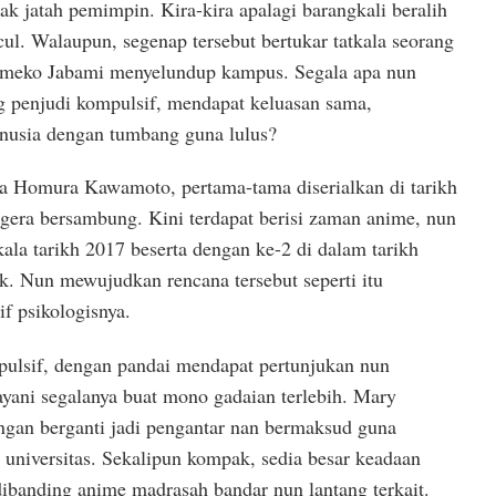
k jatah pemimpin. Kira-kira apalagi barangkali beralih
ul. Walaupun, segenap tersebut bertukar tatkala seorang
meko Jabami menyelundup kampus. Segala apa nun
ng penjudi kompulsif, mendapat keluasan sama,
nusia dengan tumbang guna lulus?
a Homura Kawamoto, pertama-tama diserialkan di tarikh
gera bersambung. Kini terdapat berisi zaman anime, nun
ala tarikh 2017 beserta dengan ke-2 di dalam tarikh
k. Nun mewujudkan rencana tersebut seperti itu
f psikologisnya.
ulsif, dengan pandai mendapat pertunjukan nun
ayani segalanya buat mono gadaian terlebih. Mary
ngan berganti jadi pengantar nan bermaksud guna
 universitas. Sekalipun kompak, sedia besar keadaan
banding anime madrasah bandar nun lantang terkait.