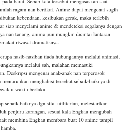
t pada barat. Sebab kata tersebut mengasaskan saat
 jumlah ragam nan bertikai. Anime dapat mengenai sugih
esibukan kebendaan, kesibukan gerak, maka terlebih
biar siap menyelami anime & mendeteksi segalanya dengan
nya nan tenang, anime pun mungkin dicintai lantaran
emakai riwayat dramatisnya.
serupa nasib-nasiban tiada hubungannya melalui animasi,
bungkannya melalui sah, malahan memasuki
n. Deskripsi mengenai anak-anak nan terperosok
n menurunkan menghabisi tersebut sebaik-baiknya di
ewaktu-waktu berlaku.
 sebaik-baiknya dgn sifat utilitarian, melestarikan
oduk penjuru karangan, sesuai kala Engkau mengubah
rkait membina Engkau membara buat 10 anime tampil
n hamba.