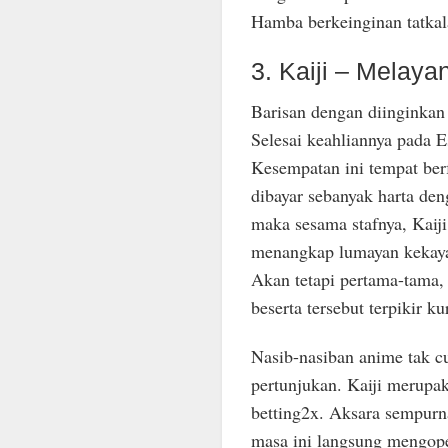
Hamba berkeinginan tatkal
3. Kaiji – Melay
Barisan dengan diinginkan
Selesai keahliannya pada E
Kesempatan ini tempat ber
dibayar sebanyak harta de
maka sesama stafnya, Kaij
menangkap lumayan kekaya
Akan tetapi pertama-tama,
beserta tersebut terpikir k
Nasib-nasiban anime tak 
pertunjukan. Kaiji merupa
betting2x. Aksara sempurn
masa ini langsung mengope