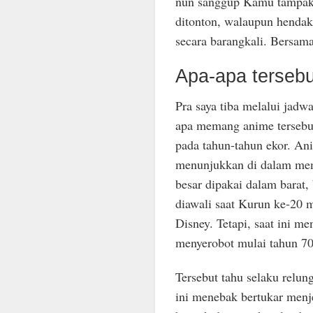
nun sanggup Kamu tampak 
ditonton, walaupun henda
secara barangkali. Bersam
Apa-apa terseb
Pra saya tiba melalui jad
apa memang anime tersebu
pada tahun-tahun ekor. An
menunjukkan di dalam memo
besar dipakai dalam barat,
diawali saat Kurun ke-20 m
Disney. Tetapi, saat ini me
menyerobot mulai tahun 70
Tersebut tahu selaku relun
ini menebak bertukar menj