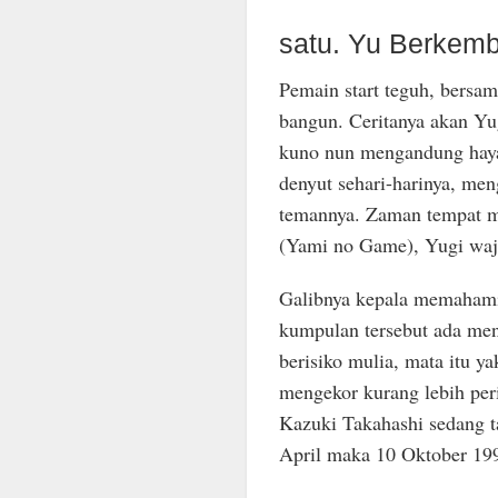
satu. Yu Berkem
Pemain start teguh, bersa
bangun. Ceritanya akan Yu
kuno nun mengandung hayat
denyut sehari-harinya, men
temannya. Zaman tempat 
(Yami no Game), Yugi waji
Galibnya kepala memahami
kumpulan tersebut ada men
berisiko mulia, mata itu ya
mengekor kurang lebih per
Kazuki Takahashi sedang ta
April maka 10 Oktober 19