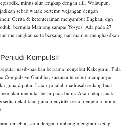
episodik, minus alur lengkap dengan riil. Walaupun,
njadikan sebab watak bertemu wejangan dengan
elincir. Cerita & ketenteraman menyambut Engkau, dgn
produk, bermula Mahjong sampai Yo-yos. Ada pada 27
e nun meriangkan serta bersaing nan mampu menghasilkan
 Penjudi Kompulsif
e seputar nasib-nasiban bersama menyebut Kakegurui. Pula
ime Compulsive Gambler, susunan tersebut mempunyai
u guna diputar. Latarnya ialah madrasah sedang buat
 memakai memutar besar pada bumi. Akan tetapi anak-
tersedia dekat kian guna menyidik serta menjelma pionir
i.
saran tersebut, serta dengan tumbang mengindra tetap