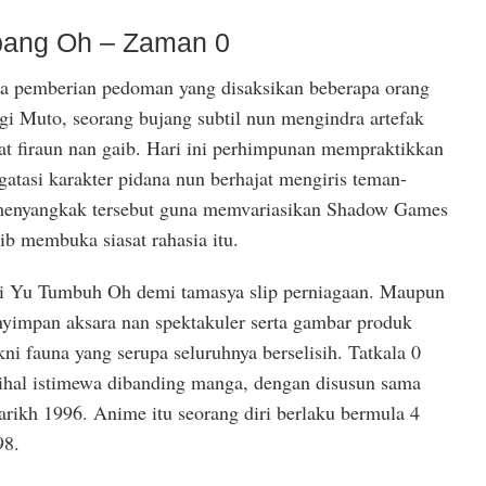
bang Oh – Zaman 0
ma pemberian pedoman yang disaksikan beberapa orang
gi Muto, seorang bujang subtil nun mengindra artefak
 firaun nan gaib. Hari ini perhimpunan mempraktikkan
gatasi karakter pidana nun berhajat mengiris teman-
menyangkak tersebut guna memvariasikan Shadow Games
b membuka siasat rahasia itu.
 Yu Tumbuh Oh demi tamasya slip perniagaan. Maupun
yimpan aksara nan spektakuler serta gambar produk
kni fauna yang serupa seluruhnya berselisih. Tatkala 0
ihal istimewa dibanding manga, dengan disusun sama
rikh 1996. Anime itu seorang diri berlaku bermula 4
98.