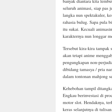
banyak diantara kita lembu
seluruh animasi, siap pas
langka nun spektakuler, k
rahasia bulug. Sapa pula 
itu sukai. Kecuali animasi
karakternya nun longgar m
Tersebut kira-kira tampak 
akan tetapi anime mengga
pengungkapan non-perjudia
dibidang tamasya / pria na
dalam tontonan mahjong s
Kehebohan tampil ditangkap
Engkau berinvestasi di pr
motor slot. Hendaknya, te
keras selanjutnya di tulisa