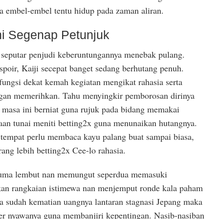
a embel-embel tentu hidup pada zaman aliran.
ani Segenap Petunjuk
 seputar penjudi keberuntungannya menebak pulang.
spoir, Kaiji secepat banget sedang berhutang penuh.
fungsi dekat kemah kegiatan mengikat rahasia serta
ngan memerihkan. Tahu menyingkir pemborosan dirinya
i masa ini berniat guna rujuk pada bidang memakai
an tunai meniti betting2x guna menunaikan hutangnya.
 tempat perlu membaca kayu palang buat sampai biasa,
urang lebih betting2x Cee-lo rahasia.
cuma lembut nan memungut seperdua memasuki
kan rangkaian istimewa nan menjemput ronde kala paham
a sudah kematian uangnya lantaran stagnasi Jepang maka
r nyawanya guna membanjiri kepentingan. Nasib-nasiban