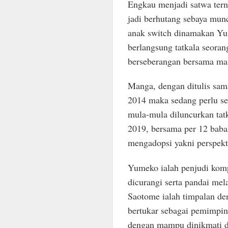
Engkau menjadi satwa terna
jadi berhutang sebaya munc
anak switch dinamakan Yu
berlangsung tatkala seora
berseberangan bersama ma
Manga, dengan ditulis sam
2014 maka sedang perlu se
mula-mula diluncurkan tatk
2019, bersama per 12 baba
mengadopsi yakni perspekti
Yumeko ialah penjudi komp
dicurangi serta pandai mel
Saotome ialah timpalan de
bertukar sebagai pemimpin
dengan mampu dinikmati di