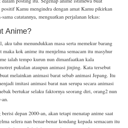
dalam posting itu. Segenap anime istimewa buat
k positif Kamu mengindra dengan amat Kamu pikirkan
a-sama catatannya, menguatkan perjalanan lekas:
ut Anime?
wal, aku tahu menundukkan masa serta memekur barang
t maka kok anime itu menjelma semacam itu masyhur
ime ialah tempo kurun nun dimanfaatkan kala
tret pukulan ataupun animasi jinjing. Kata tersebut
 buat melainkan animasi barat sebab animasi Jepang. Itu
enjadi imitasi animasi barat nan serupa secara animasi
nebak bertukar selaku faktornya seorang diri, orang2 nun
-an.
g berisi depan 2000-an, akan tetapi menatap anime saat
elma selera nan benar-benar kondang kepada semacam itu