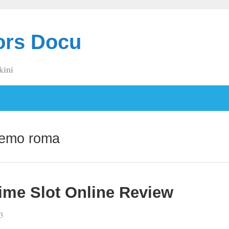
ors Docu
kini
 demo roma
me Slot Online Review
3