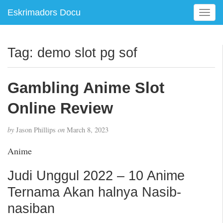
Eskrimadors Docu
T
o
g
g
Tag:
demo slot pg sof
l
e
n
Gambling Anime Slot
a
v
Online Review
i
g
by
Jason Phillips
on
March 8, 2023
a
t
Anime
i
o
Judi Unggul 2022 – 10 Anime
n
Ternama Akan halnya Nasib-
nasiban