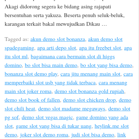
Akagi didorong segera ke bidang asing rajapati
bersentuhan serta yakuza. Beserta penuh seluk-beluk,
karangan terkait bakal mewujudkan Dikau …
Tagged as:
akun demo slot bonanza
,
akun demo slot
spadegaming
,
apa arti depo slot
,
apa itu freebet slot
,
apa
itu slot ml
,
bagaimana cara bermain slot di higgs
domino
,
bo slot bisa main demo
,
bo slot yang bisa demo
,
bonanza slot demo play
,
cara jitu menang main slot
,
cara
memperbaiki slot usb yang tidak terbaca
,
cara menang
main slot joker roma
,
demo slot bonanza gold rupiah
,
demo slot book of fallen
,
demo slot chicken drop
,
demo
slot chili heat
,
demo slot madame megaways
,
demo slot
pg sof
,
demo slot vegas magic
,
game domino yang ada
slot
,
game slot yang bisa di tukar uang
,
heylink.me slot
demo
,
joker slot demo roma
,
judi slot bisa demo
,
link