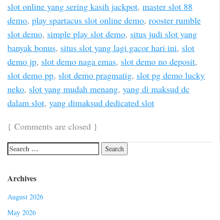
slot online yang sering kasih jackpot
,
master slot 88
demo
,
play spartacus slot online demo
,
rooster rumble
slot demo
,
simple play slot demo
,
situs judi slot yang
banyak bonus
,
situs slot yang lagi gacor hari ini
,
slot
demo jp
,
slot demo naga emas
,
slot demo no deposit
,
slot demo pp
,
slot demo pragmatig
,
slot pg demo lucky
neko
,
slot yang mudah menang
,
yang di maksud dc
dalam slot
,
yang dimaksud dedicated slot
{
Comments are closed
}
Archives
August 2026
May 2026