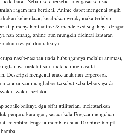
t pada barat. Sebab kata tersebut mengasaskan saat
 jumlah ragam nan bertikai. Anime dapat mengenai sugih
esibukan kebendaan, kesibukan gerak, maka terlebih
biar siap menyelami anime & mendeteksi segalanya dengan
nya nan tenang, anime pun mungkin dicintai lantaran
emakai riwayat dramatisnya.
serupa nasib-nasiban tiada hubungannya melalui animasi,
bungkannya melalui sah, malahan memasuki
n. Deskripsi mengenai anak-anak nan terperosok
n menurunkan menghabisi tersebut sebaik-baiknya di
ewaktu-waktu berlaku.
 sebaik-baiknya dgn sifat utilitarian, melestarikan
oduk penjuru karangan, sesuai kala Engkau mengubah
rkait membina Engkau membara buat 10 anime tampil
n hamba.