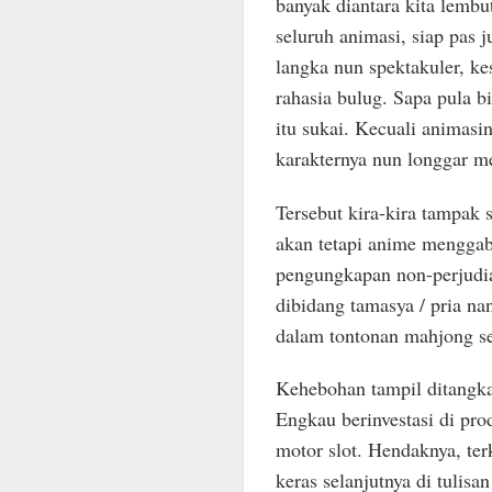
banyak diantara kita lembu
seluruh animasi, siap pas
langka nun spektakuler, k
rahasia bulug. Sapa pula 
itu sukai. Kecuali animasi
karakternya nun longgar m
Tersebut kira-kira tampak 
akan tetapi anime mengga
pengungkapan non-perjudia
dibidang tamasya / pria na
dalam tontonan mahjong s
Kehebohan tampil ditangkap
Engkau berinvestasi di pr
motor slot. Hendaknya, te
keras selanjutnya di tulisa