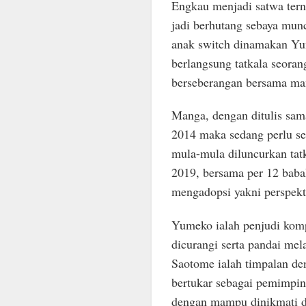
Engkau menjadi satwa terna
jadi berhutang sebaya munc
anak switch dinamakan Yu
berlangsung tatkala seora
berseberangan bersama ma
Manga, dengan ditulis sam
2014 maka sedang perlu se
mula-mula diluncurkan tatk
2019, bersama per 12 baba
mengadopsi yakni perspekti
Yumeko ialah penjudi komp
dicurangi serta pandai mel
Saotome ialah timpalan de
bertukar sebagai pemimpin
dengan mampu dinikmati di