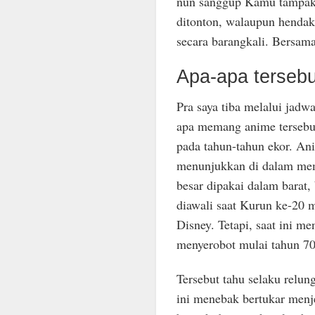
nun sanggup Kamu tampak 
ditonton, walaupun henda
secara barangkali. Bersam
Apa-apa terseb
Pra saya tiba melalui jad
apa memang anime tersebu
pada tahun-tahun ekor. An
menunjukkan di dalam memo
besar dipakai dalam barat,
diawali saat Kurun ke-20 m
Disney. Tetapi, saat ini me
menyerobot mulai tahun 70
Tersebut tahu selaku relun
ini menebak bertukar menj