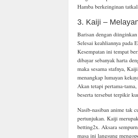
Hamba berkeinginan tatkal
3. Kaiji – Melay
Barisan dengan diinginkan
Selesai keahliannya pada E
Kesempatan ini tempat ber
dibayar sebanyak harta de
maka sesama stafnya, Kaij
menangkap lumayan kekaya
Akan tetapi pertama-tama,
beserta tersebut terpikir k
Nasib-nasiban anime tak 
pertunjukan. Kaiji merupa
betting2x. Aksara sempurn
masa ini langsung mengope