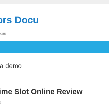
ors Docu
kini
isa demo
me Slot Online Review
3