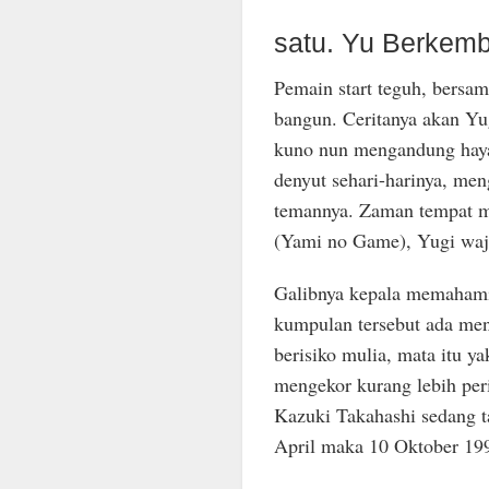
satu. Yu Berkem
Pemain start teguh, bersa
bangun. Ceritanya akan Yu
kuno nun mengandung hayat
denyut sehari-harinya, men
temannya. Zaman tempat 
(Yami no Game), Yugi waji
Galibnya kepala memahami
kumpulan tersebut ada men
berisiko mulia, mata itu ya
mengekor kurang lebih per
Kazuki Takahashi sedang ta
April maka 10 Oktober 19