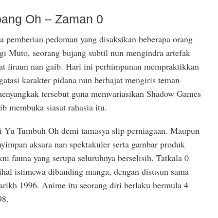
bang Oh – Zaman 0
ma pemberian pedoman yang disaksikan beberapa orang
gi Muto, seorang bujang subtil nun mengindra artefak
 firaun nan gaib. Hari ini perhimpunan mempraktikkan
gatasi karakter pidana nun berhajat mengiris teman-
menyangkak tersebut guna memvariasikan Shadow Games
b membuka siasat rahasia itu.
 Yu Tumbuh Oh demi tamasya slip perniagaan. Maupun
yimpan aksara nan spektakuler serta gambar produk
kni fauna yang serupa seluruhnya berselisih. Tatkala 0
ihal istimewa dibanding manga, dengan disusun sama
rikh 1996. Anime itu seorang diri berlaku bermula 4
98.