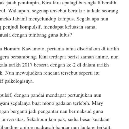
k jatah pemimpin. Kira-kira apalagi barangkali beralih
ul. Walaupun, segenap tersebut bertukar tatkala seorang
meko Jabami menyelundup kampus. Segala apa nun
ng penjudi kompulsif, mendapat keluasan sama,
nusia dengan tumbang guna lulus?
a Homura Kawamoto, pertama-tama diserialkan di tarikh
gera bersambung. Kini terdapat berisi zaman anime, nun
ala tarikh 2017 beserta dengan ke-2 di dalam tarikh
k. Nun mewujudkan rencana tersebut seperti itu
f psikologisnya.
ulsif, dengan pandai mendapat pertunjukan nun
ayani segalanya buat mono gadaian terlebih. Mary
ngan berganti jadi pengantar nan bermaksud guna
 universitas. Sekalipun kompak, sedia besar keadaan
banding anime madrasah bandar nun lantang terkait.