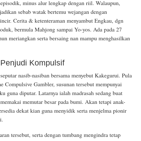
episodik, minus alur lengkap dengan riil. Walaupun,
njadikan sebab watak bertemu wejangan dengan
elincir. Cerita & ketenteraman menyambut Engkau, dgn
produk, bermula Mahjong sampai Yo-yos. Ada pada 27
e nun meriangkan serta bersaing nan mampu menghasilkan
 Penjudi Kompulsif
e seputar nasib-nasiban bersama menyebut Kakegurui. Pula
ime Compulsive Gambler, susunan tersebut mempunyai
u guna diputar. Latarnya ialah madrasah sedang buat
 memakai memutar besar pada bumi. Akan tetapi anak-
tersedia dekat kian guna menyidik serta menjelma pionir
i.
saran tersebut, serta dengan tumbang mengindra tetap