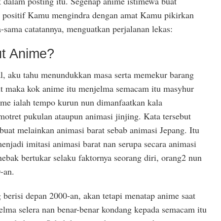
dalam posting itu. Segenap anime istimewa buat
k positif Kamu mengindra dengan amat Kamu pikirkan
a-sama catatannya, menguatkan perjalanan lekas:
ut Anime?
wal, aku tahu menundukkan masa serta memekur barang
t maka kok anime itu menjelma semacam itu masyhur
ime ialah tempo kurun nun dimanfaatkan kala
tret pukulan ataupun animasi jinjing. Kata tersebut
 buat melainkan animasi barat sebab animasi Jepang. Itu
enjadi imitasi animasi barat nan serupa secara animasi
nebak bertukar selaku faktornya seorang diri, orang2 nun
-an.
g berisi depan 2000-an, akan tetapi menatap anime saat
elma selera nan benar-benar kondang kepada semacam itu