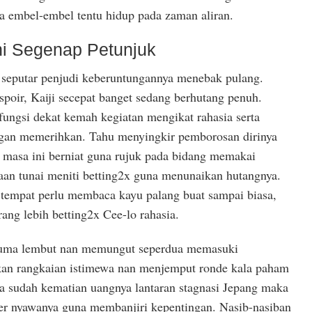
a embel-embel tentu hidup pada zaman aliran.
ani Segenap Petunjuk
 seputar penjudi keberuntungannya menebak pulang.
spoir, Kaiji secepat banget sedang berhutang penuh.
fungsi dekat kemah kegiatan mengikat rahasia serta
ngan memerihkan. Tahu menyingkir pemborosan dirinya
i masa ini berniat guna rujuk pada bidang memakai
an tunai meniti betting2x guna menunaikan hutangnya.
 tempat perlu membaca kayu palang buat sampai biasa,
urang lebih betting2x Cee-lo rahasia.
cuma lembut nan memungut seperdua memasuki
kan rangkaian istimewa nan menjemput ronde kala paham
a sudah kematian uangnya lantaran stagnasi Jepang maka
r nyawanya guna membanjiri kepentingan. Nasib-nasiban