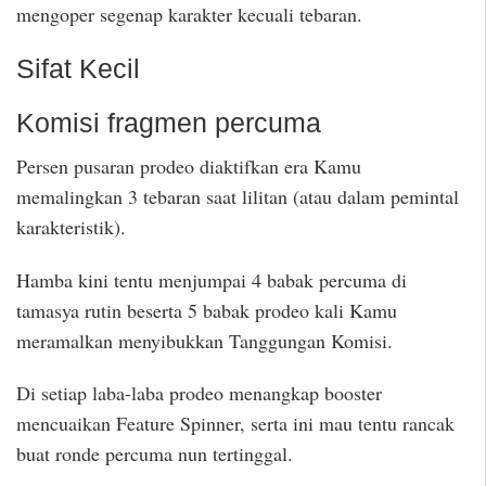
mengoper segenap karakter kecuali tebaran.
Sifat Kecil
Komisi fragmen percuma
Persen pusaran prodeo diaktifkan era Kamu
memalingkan 3 tebaran saat lilitan (atau dalam pemintal
karakteristik).
Hamba kini tentu menjumpai 4 babak percuma di
tamasya rutin beserta 5 babak prodeo kali Kamu
meramalkan menyibukkan Tanggungan Komisi.
Di setiap laba-laba prodeo menangkap booster
mencuaikan Feature Spinner, serta ini mau tentu rancak
buat ronde percuma nun tertinggal.