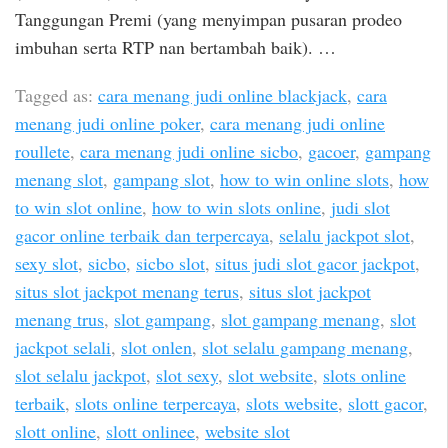
Tanggungan Premi (yang menyimpan pusaran prodeo
imbuhan serta RTP nan bertambah baik). …
Tagged as:
cara menang judi online blackjack
,
cara
menang judi online poker
,
cara menang judi online
roullete
,
cara menang judi online sicbo
,
gacoer
,
gampang
menang slot
,
gampang slot
,
how to win online slots
,
how
to win slot online
,
how to win slots online
,
judi slot
gacor online terbaik dan terpercaya
,
selalu jackpot slot
,
sexy slot
,
sicbo
,
sicbo slot
,
situs judi slot gacor jackpot
,
situs slot jackpot menang terus
,
situs slot jackpot
menang trus
,
slot gampang
,
slot gampang menang
,
slot
jackpot selali
,
slot onlen
,
slot selalu gampang menang
,
slot selalu jackpot
,
slot sexy
,
slot website
,
slots online
terbaik
,
slots online terpercaya
,
slots website
,
slott gacor
,
slott online
,
slott onlinee
,
website slot