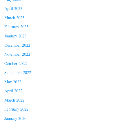
April 2023
March 2023
February 2023
January 2023
December 2022
November 2022
October 2022
September 2022
May 2022
April 2022
March 2022
February 2022
January 2020