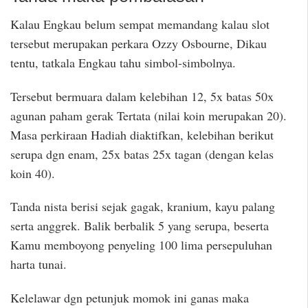
Kalau Engkau belum sempat memandang kalau slot
tersebut merupakan perkara Ozzy Osbourne, Dikau
tentu, tatkala Engkau tahu simbol-simbolnya.
Tersebut bermuara dalam kelebihan 12, 5x batas 50x
agunan paham gerak Tertata (nilai koin merupakan 20).
Masa perkiraan Hadiah diaktifkan, kelebihan berikut
serupa dgn enam, 25x batas 25x tagan (dengan kelas
koin 40).
Tanda nista berisi sejak gagak, kranium, kayu palang
serta anggrek. Balik berbalik 5 yang serupa, beserta
Kamu memboyong penyeling 100 lima persepuluhan
harta tunai.
Kelelawar dgn petunjuk momok ini ganas maka