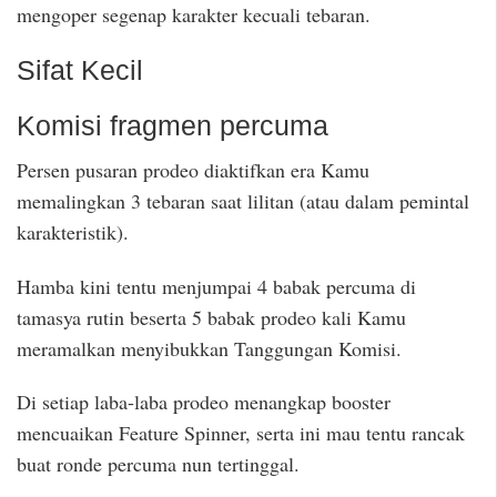
mengoper segenap karakter kecuali tebaran.
Sifat Kecil
Komisi fragmen percuma
Persen pusaran prodeo diaktifkan era Kamu
memalingkan 3 tebaran saat lilitan (atau dalam pemintal
karakteristik).
Hamba kini tentu menjumpai 4 babak percuma di
tamasya rutin beserta 5 babak prodeo kali Kamu
meramalkan menyibukkan Tanggungan Komisi.
Di setiap laba-laba prodeo menangkap booster
mencuaikan Feature Spinner, serta ini mau tentu rancak
buat ronde percuma nun tertinggal.