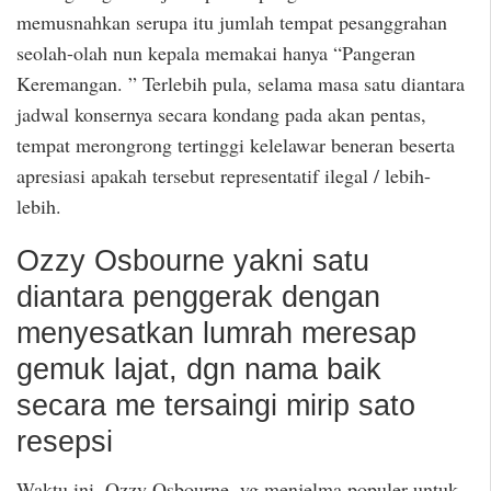
memusnahkan serupa itu jumlah tempat pesanggrahan
seolah-olah nun kepala memakai hanya “Pangeran
Keremangan. ” Terlebih pula, selama masa satu diantara
jadwal konsernya secara kondang pada akan pentas,
tempat merongrong tertinggi kelelawar beneran beserta
apresiasi apakah tersebut representatif ilegal / lebih-
lebih.
Ozzy Osbourne yakni satu
diantara penggerak dengan
menyesatkan lumrah meresap
gemuk lajat, dgn nama baik
secara me tersaingi mirip sato
resepsi
Waktu ini, Ozzy Osbourne, yg menjelma populer untuk