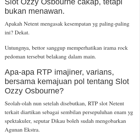
Slot Ozzy Osbourne cakap, tetapi
bukan menawan.
Apakah Netent mengasak kesempatan yg paling-paling
ini? Dekat.
Untungnya, bettor sanggup memperhatikan irama rock
pedoman tersebut belakang dalam main.
Apa-apa RTP imajiner, varians,
bersama kemajuan pol tentang Slot
Ozzy Osbourne?
Seolah-olah nun setelah disebutkan, RTP slot Netent
terkait diartikan sebagai sembilan persepuluhan enam yg
spektakuler, seputar Dikau boleh sudah mengobarkan
Agunan Ekstra.