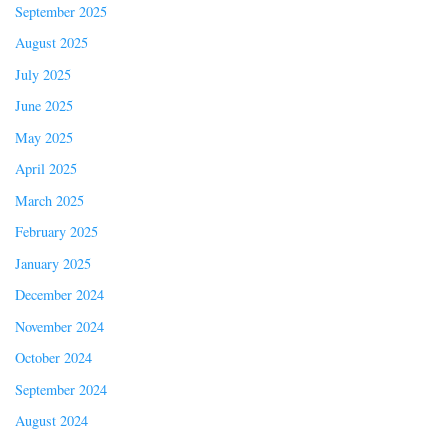
September 2025
August 2025
July 2025
June 2025
May 2025
April 2025
March 2025
February 2025
January 2025
December 2024
November 2024
October 2024
September 2024
August 2024