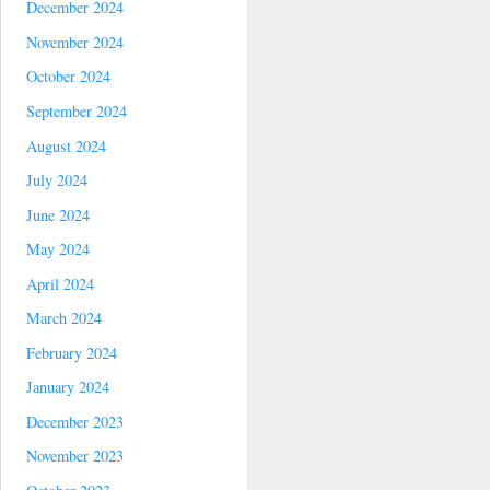
December 2024
November 2024
October 2024
September 2024
August 2024
July 2024
June 2024
May 2024
April 2024
March 2024
February 2024
January 2024
December 2023
November 2023