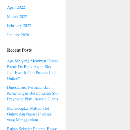
April 2022
March 2022
February 2022
January 2020
Recent Posts
Apa Sih yang Membuat Ulasan
Break Da Bank Again Slot
Jadi Favorit Para Pecinta Judi
Online?
Dinosaurus, Permata, dan
Kemenangan Besar: Kisah Slot
Pragmatic Play Jurassic Giants
Membongkar Mitos: Slot
Online dan Narasi Investasi
yang Menggiurkan
Bukan Sekadar Putaran Biasa: