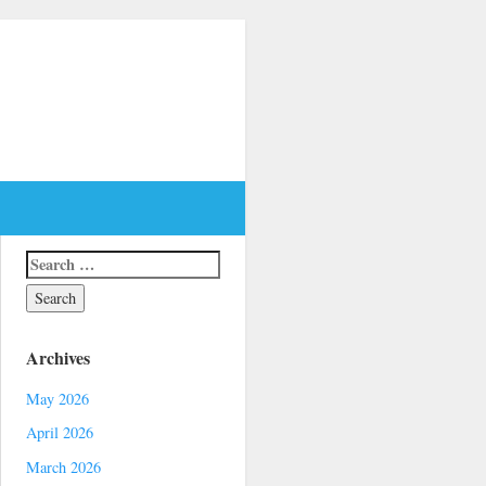
Archives
May 2026
April 2026
March 2026