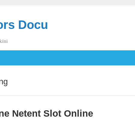
ors Docu
kini
ng
e Netent Slot Online