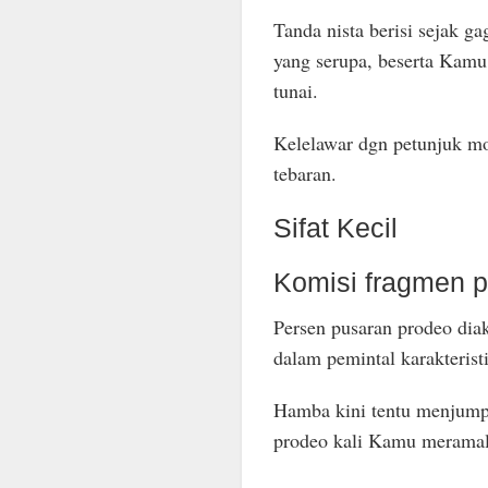
Tanda nista berisi sejak g
yang serupa, beserta Kamu
tunai.
Kelelawar dgn petunjuk m
tebaran.
Sifat Kecil
Komisi fragmen 
Persen pusaran prodeo diak
dalam pemintal karakteristi
Hamba kini tentu menjumpa
prodeo kali Kamu merama