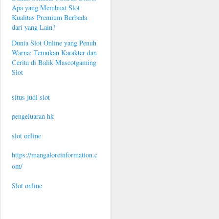
Apa yang Membuat Slot
Kualitas Premium Berbeda
dari yang Lain?
Dunia Slot Online yang Penuh
Warna: Temukan Karakter dan
Cerita di Balik Mascotgaming
Slot
situs judi slot
pengeluaran hk
slot online
https://mangaloreinformation.c
om/
Slot online