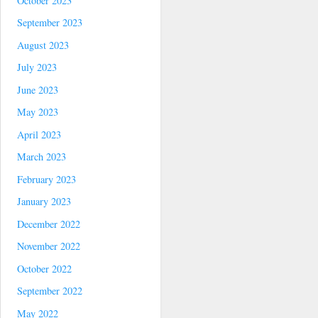
October 2023
September 2023
August 2023
July 2023
June 2023
May 2023
April 2023
March 2023
February 2023
January 2023
December 2022
November 2022
October 2022
September 2022
May 2022