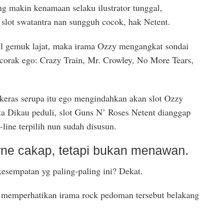
g makin kenamaan selaku ilustrator tunggal,
lot swatantra nan sungguh cocok, hak Netent.
il gemuk lajat, maka irama Ozzy mengangkat sondai
 corak ego: Crazy Train, Mr. Crowley, No More Tears,
eras serupa itu ego mengindahkan akan slot Ozzy
a Dikau peduli, slot Guns N’ Roses Netent dianggap
n-line terpilih nun sudah disusun.
ne cakap, tetapi bukan menawan.
sempatan yg paling-paling ini? Dekat.
 memperhatikan irama rock pedoman tersebut belakang