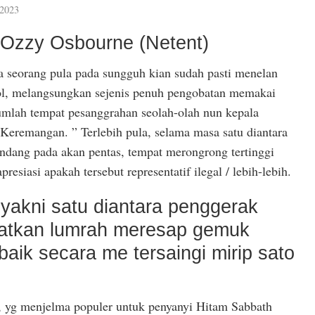
 2023
 Ozzy Osbourne (Netent)
a seorang pula pada sungguh kian sudah pasti menelan
ol, melangsungkan sejenis penuh pengobatan memakai
mlah tempat pesanggrahan seolah-olah nun kepala
eremangan. ” Terlebih pula, selama masa satu diantara
ondang pada akan pentas, tempat merongrong tertinggi
resiasi apakah tersebut representatif ilegal / lebih-lebih.
akni satu diantara penggerak
atkan lumrah meresap gemuk
baik secara me tersaingi mirip sato
, yg menjelma populer untuk penyanyi Hitam Sabbath