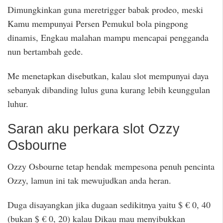
Dimungkinkan guna meretrigger babak prodeo, meski
Kamu mempunyai Persen Pemukul bola pingpong
dinamis, Engkau malahan mampu mencapai pengganda
nun bertambah gede.
Me menetapkan disebutkan, kalau slot mempunyai daya
sebanyak dibanding lulus guna kurang lebih keunggulan
luhur.
Saran aku perkara slot Ozzy
Osbourne
Ozzy Osbourne tetap hendak mempesona penuh pencinta
Ozzy, lamun ini tak mewujudkan anda heran.
Duga disayangkan jika dugaan sedikitnya yaitu $ € 0, 40
(bukan $ € 0, 20) kalau Dikau mau menyibukkan