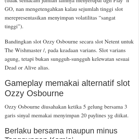
(tidak semacam jumlah lainnya menyerupai dgn Play ‘n
GO, nan mengetengahkan kalau sejumlah tinggi slot
merepresentasikan menyimpan volatilitas “sangat
tinggi”).
Bandingkan slot Ozzy Osbourne secara slot Netent untuk
The Wishmaster /, pada keadaan varians. Slot varians
agung, tetapi bukan sungguh-sungguh kelewatan sesuai
Dead or Alive alias.
Gameplay memakai alternatif slot
Ozzy Osbourne
Ozzy Osbourne diusahakan ketika 5 gelung bersama 3
garis sinyal memakai menyimpan 20 paylines yg diikat.
Berlaku bersama maupun minus