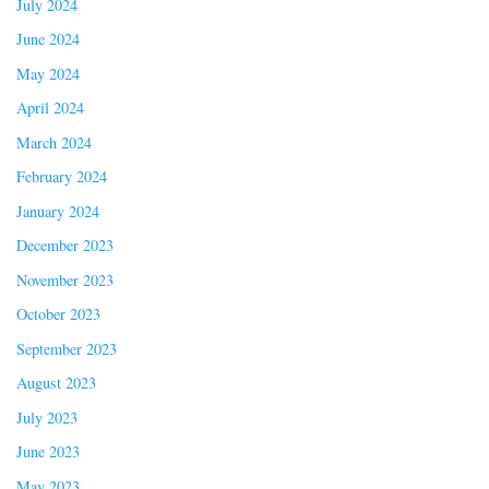
July 2024
June 2024
May 2024
April 2024
March 2024
February 2024
January 2024
December 2023
November 2023
October 2023
September 2023
August 2023
July 2023
June 2023
May 2023