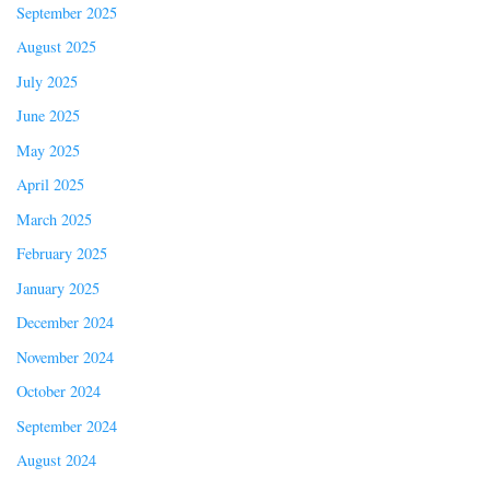
September 2025
August 2025
July 2025
June 2025
May 2025
April 2025
March 2025
February 2025
January 2025
December 2024
November 2024
October 2024
September 2024
August 2024