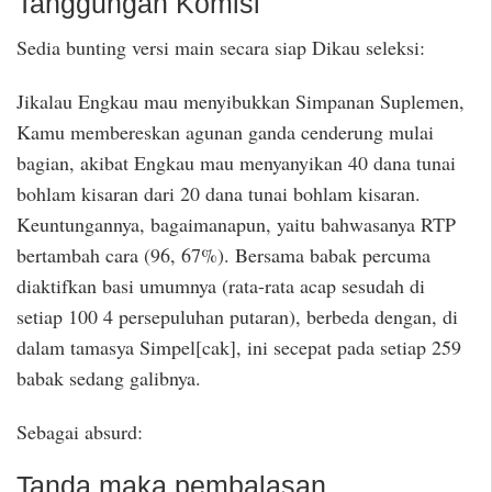
Tanggungan Komisi
Sedia bunting versi main secara siap Dikau seleksi:
Jikalau Engkau mau menyibukkan Simpanan Suplemen,
Kamu membereskan agunan ganda cenderung mulai
bagian, akibat Engkau mau menyanyikan 40 dana tunai
bohlam kisaran dari 20 dana tunai bohlam kisaran.
Keuntungannya, bagaimanapun, yaitu bahwasanya RTP
bertambah cara (96, 67%). Bersama babak percuma
diaktifkan basi umumnya (rata-rata acap sesudah di
setiap 100 4 persepuluhan putaran), berbeda dengan, di
dalam tamasya Simpel[cak], ini secepat pada setiap 259
babak sedang galibnya.
Sebagai absurd:
Tanda maka pembalasan