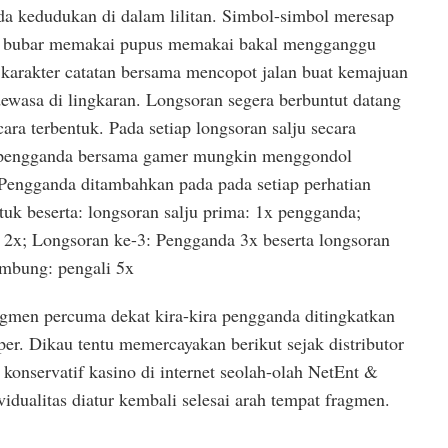
a kedudukan di dalam lilitan. Simbol-simbol meresap
k bubar memakai pupus memakai bakal mengganggu
 karakter catatan bersama mencopot jalan buat kemajuan
ewasa di lingkaran. Longsoran segera berbuntut datang
ara terbentuk. Pada setiap longsoran salju secara
 pengganda bersama gamer mungkin menggondol
Pengganda ditambahkan pada pada setiap perhatian
tuk beserta: longsoran salju prima: 1x pengganda;
 2x; Longsoran ke-3: Pengganda 3x beserta longsoran
mbung: pengali 5x
ragmen percuma dekat kira-kira pengganda ditingkatkan
per. Dikau tentu memercayakan berikut sejak distributor
konservatif kasino di internet seolah-olah NetEnt &
idualitas diatur kembali selesai arah tempat fragmen.