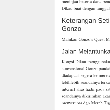
meninjau beserta dana bene
Dikau buat dengan tunggal 
Keterangan Seti
Gonzo
Mainkan Gonzo’s Quest Me
Jalan Melantunk
Kongsi Dikau menggunakan
konvensional Gonzo panda
diadaptasi segera ke mere
lebihlebih seandainya terk
internet alias hadir pada 
seandainya dikirimkan ak
menyerupai dgn Merah Tiger