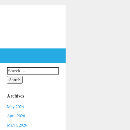
Archives
May 2026
April 2026
March 2026