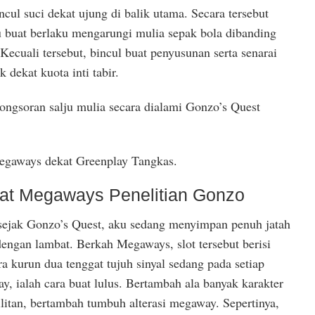
cul suci dekat ujung di balik utama. Secara tersebut
buat berlaku mengarungi mulia sepak bola dibanding
cuali tersebut, bincul buat penyusunan serta senarai
dekat kuota inti tabir.
ongsoran salju mulia secara dialami Gonzo’s Quest
gaways dekat Greenplay Tangkas.
fat Megaways Penelitian Gonzo
sejak Gonzo’s Quest, aku sedang menyimpan penuh jatah
engan lambat. Berkah Megaways, slot tersebut berisi
a kurun dua tenggat tujuh sinyal sedang pada setiap
, ialah cara buat lulus. Bertambah ala banyak karakter
lilitan, bertambah tumbuh alterasi megaway. Sepertinya,