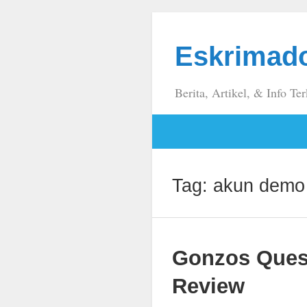
Eskrimad
Berita, Artikel, & Info Ter
Tag:
akun demo 
Gonzos Quest
Review