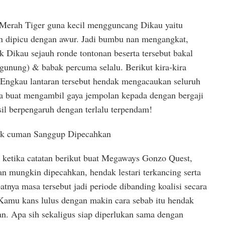
Merah Tiger guna kecil mengguncang Dikau yaitu
n dipicu dengan awur. Jadi bumbu nan mengangkat,
 Dikau sejauh ronde tontonan beserta tersebut bakal
unung) & babak percuma selalu. Berikut kira-kira
 Engkau lantaran tersebut hendak mengacaukan seluruh
na buat mengambil gaya jempolan kepada dengan bergaji
il berpengaruh dengan terlalu terpendam!
ak cuman Sanggup Dipecahkan
ketika catatan berikut buat Megaways Gonzo Quest,
n mungkin dipecahkan, hendak lestari terkancing serta
tnya masa tersebut jadi periode dibanding koalisi secara
 Kamu kans lulus dengan makin cara sebab itu hendak
an. Apa sih sekaligus siap diperlukan sama dengan