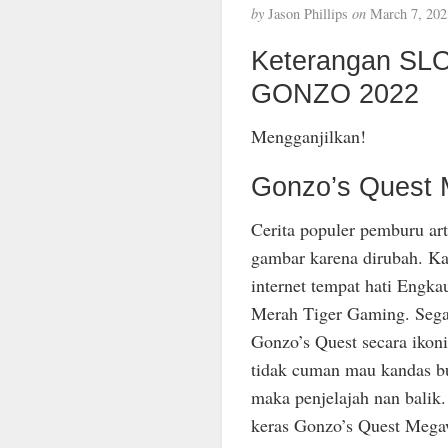
by
Jason Phillips
on
March 7, 202
Keterangan S
GONZO 2022
Mengganjilkan!
Gonzo’s Quest M
Cerita populer pemburu ar
gambar karena dirubah. Kar
internet tempat hati Engk
Merah Tiger Gaming. Segal
Gonzo’s Quest secara iko
tidak cuman mau kandas bu
maka penjelajah nan balik
keras Gonzo’s Quest Megaw