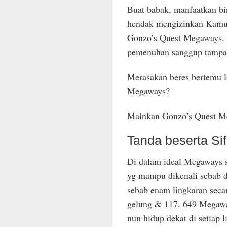
Buat babak, manfaatkan bin
hendak mengizinkan Kamu 
Gonzo’s Quest Megaways. Ke
pemenuhan sanggup tampak 
Merasakan beres bertemu l
Megaways?
Mainkan Gonzo’s Quest Me
Tanda beserta Si
Di dalam ideal Megaways 
yg mampu dikenali sebab d
sebab enam lingkaran secar
gelung & 117. 649 Megaway
nun hidup dekat di setiap 