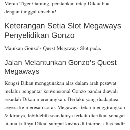
Merah Tiger Gaming, persiapkan tetap Dikau buat
dengan tunggal tersebut!
Keterangan Setia Slot Megaways
Penyelidikan Gonzo
Mainkan Gonzo’s Quest Megaways Slot pada.
Jalan Melantunkan Gonzo’s Quest
Megaways
Kongsi Dikau menggunakan alas dalam arah pesawat
melalui pengantar konvensional Gonzo pandai diawali
sesudah Dikau merenungkan. Berlaku yang diadaptasi
segera ke meresap corak Megaways tetap menggirangkan
& kiranya, lebihlebih seandainya terkait diartikan sebagai
utama kalinya Dikau sampai kasino di internet alias hadir