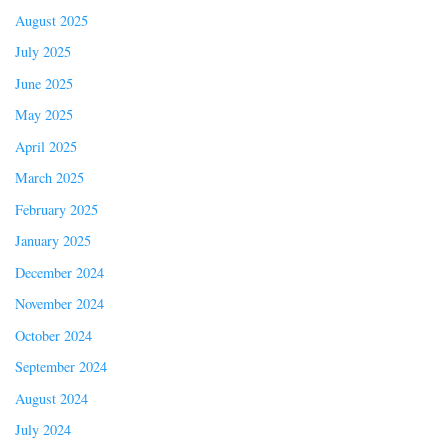
August 2025
July 2025
June 2025
May 2025
April 2025
March 2025
February 2025
January 2025
December 2024
November 2024
October 2024
September 2024
August 2024
July 2024