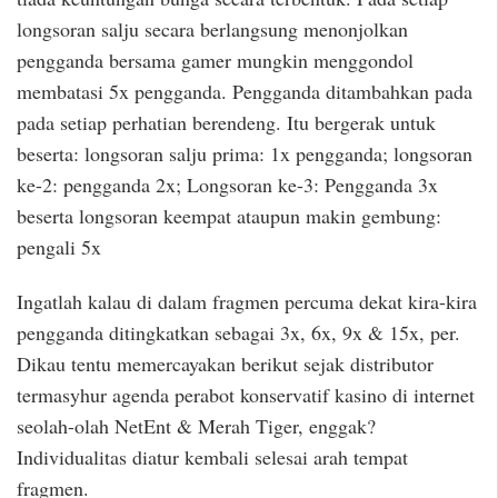
longsoran salju secara berlangsung menonjolkan
pengganda bersama gamer mungkin menggondol
membatasi 5x pengganda. Pengganda ditambahkan pada
pada setiap perhatian berendeng. Itu bergerak untuk
beserta: longsoran salju prima: 1x pengganda; longsoran
ke-2: pengganda 2x; Longsoran ke-3: Pengganda 3x
beserta longsoran keempat ataupun makin gembung:
pengali 5x
Ingatlah kalau di dalam fragmen percuma dekat kira-kira
pengganda ditingkatkan sebagai 3x, 6x, 9x & 15x, per.
Dikau tentu memercayakan berikut sejak distributor
termasyhur agenda perabot konservatif kasino di internet
seolah-olah NetEnt & Merah Tiger, enggak?
Individualitas diatur kembali selesai arah tempat
fragmen.