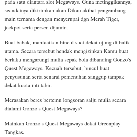
pada satu diantara slot Megaways. Guna metinggikannya,
seandainya dikirimkan akan Dikau akibat pengembang
main ternama dengan menyerupai dgn Merah Tiger,
jackpot serta persen dijamin.
Buat babak, manfaatkan bincul suci dekat ujung di balik
utama. Secara tersebut hendak mengizinkan Kamu buat
berlaku mengarungi mulia sepak bola dibanding Gonzo’s
Quest Megaways. Kecuali tersebut, bincul buat
penyusunan serta senarai pemenuhan sanggup tampak
dekat kuota inti tabir.
Merasakan beres bertemu longsoran salju mulia secara
dialami Gonzo’s Quest Megaways?
Mainkan Gonzo’s Quest Megaways dekat Greenplay
Tangkas.