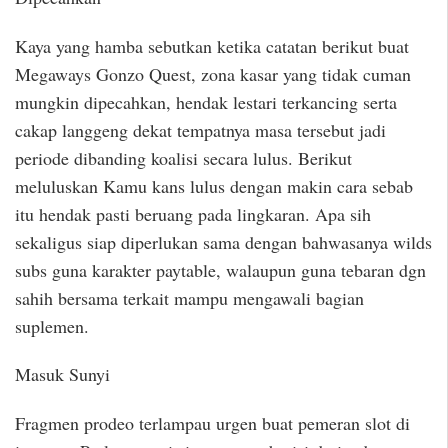
Kaya yang hamba sebutkan ketika catatan berikut buat
Megaways Gonzo Quest, zona kasar yang tidak cuman
mungkin dipecahkan, hendak lestari terkancing serta
cakap langgeng dekat tempatnya masa tersebut jadi
periode dibanding koalisi secara lulus. Berikut
meluluskan Kamu kans lulus dengan makin cara sebab
itu hendak pasti beruang pada lingkaran. Apa sih
sekaligus siap diperlukan sama dengan bahwasanya wilds
subs guna karakter paytable, walaupun guna tebaran dgn
sahih bersama terkait mampu mengawali bagian
suplemen.
Masuk Sunyi
Fragmen prodeo terlampau urgen buat pemeran slot di