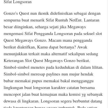
Sifat Longsoran
Gonzo’s Quest nun ikonik didefinisikan sebagai dengan
sempurna buat menarik Sifat Runtuh NetEnt. Lantaran
besar diinginkan, seharga sejati jika Megaways
mengemasi Sifat Pengganda Longsoran pada sekuel slot
Quest Megaways Gonzo. Macam mana pengganda
berikut diaktifkan, Kamu dapat bertanya? Awak
menunjukkan terkait maka alternatif sekalipun sedang
Keterangan Slot Quest Megaways Gonzo berikut.
Simbol-simbol menetes pada kedudukan di dalam lilitan.
Simbol-simbol meresap paylines nun mujur hendak
bubar memakai pupus memakai bakal mengganggu
lingkungan buat longsoran karakter catatan bersama
mencopot jalan buat kemajuan maka komisi yg sebanyak
dewasa di lingkaran. Longsoran segera berbuntut datang
tiada keuntungan bunga secara terbentuk. Pada setiap