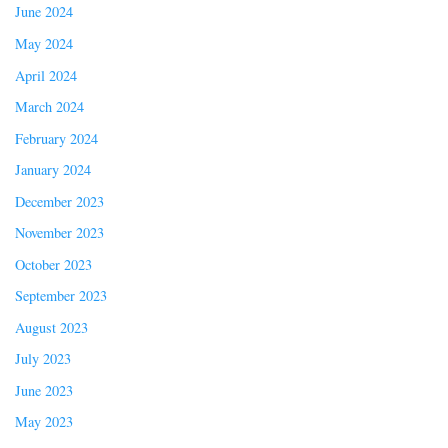
June 2024
May 2024
April 2024
March 2024
February 2024
January 2024
December 2023
November 2023
October 2023
September 2023
August 2023
July 2023
June 2023
May 2023