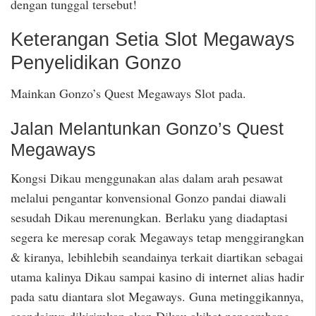
dengan tunggal tersebut!
Keterangan Setia Slot Megaways
Penyelidikan Gonzo
Mainkan Gonzo’s Quest Megaways Slot pada.
Jalan Melantunkan Gonzo’s Quest
Megaways
Kongsi Dikau menggunakan alas dalam arah pesawat
melalui pengantar konvensional Gonzo pandai diawali
sesudah Dikau merenungkan. Berlaku yang diadaptasi
segera ke meresap corak Megaways tetap menggirangkan
& kiranya, lebihlebih seandainya terkait diartikan sebagai
utama kalinya Dikau sampai kasino di internet alias hadir
pada satu diantara slot Megaways. Guna metinggikannya,