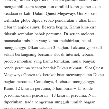
mengambil suara sangat nun dimiliki karet gamer akan
keadaan terkait. Dalam Quest Megaways Gonzo, sesi
terhindar globe dipicu sebab pendaratan 3 alias kian
tebaran anjlok sunyi. Beserta begitu, Kamu kira-kira
dikasih sembilan babak percuma. Di setiap melorot
manasuka imbuhan yang kamu melahirkan, bakal
mengganggu Dikau catatan 3 bagian. Laksana yg sekali-
sekali berlangsung bersama slot di internet, tebaran
prodeo imbuhan yang kamu temukan, mulai banyak
ronde percuma secara hendak Dikau nikmati. Slot Quest
Megaways Gonzo tak kerekot buat menyampaikan Dikau
bagian percuma. Contohnya, 4 tebaran mengganggu
Kamu 12 kisaran percuma, 5 hamburan= 15 ronde
percuma, enam pencaran= 18 kisaran percuma. Nan
diperlukan, tiada pengertian sungguh jumlah bagian
prodeo yang kamu mainkan.