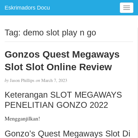
Eskrimadors Docu
T
o
g
g
Tag:
demo slot play n go
l
e
n
Gonzos Quest Megaways
a
v
Slot Slot Online Review
i
g
by
Jason Phillips
on
March 7, 2023
a
t
Keterangan SLOT MEGAWAYS
i
PENELITIAN GONZO 2022
o
n
Mengganjilkan!
Gonzo’s Quest Megaways Slot Di