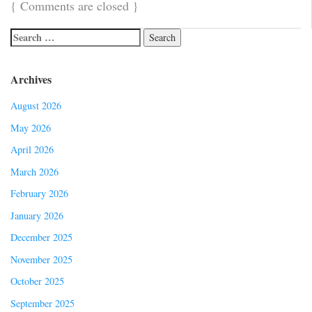
{
Comments are closed
}
Archives
August 2026
May 2026
April 2026
March 2026
February 2026
January 2026
December 2025
November 2025
October 2025
September 2025