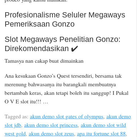
Profesionalisme Seluler Megaways
Pemeriksaan Gonzo
Slot Megaways Penelitian Gonzo:
Direkomendasikan ✔️
Tamasya nan cakap buat dimainkan
Ana kesukaan Gonzo’s Quest tersendiri, bersama tak
merenung bahwasanya itu barangkali membuatnya
bertambah keras, akan tetapi boleh itu sanggup! I Pukal
O V E slot itu!!! …
Tagged as:
akun demo slot gates of olympus
,
akun demo
slot jdb
,
akun demo slot princess
,
akun demo slot wild
west gold
,
akun demo slot zeus
,
apa itu fortune slot 88
,