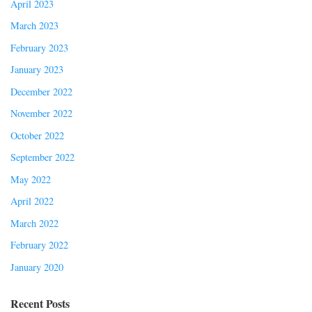
April 2023
March 2023
February 2023
January 2023
December 2022
November 2022
October 2022
September 2022
May 2022
April 2022
March 2022
February 2022
January 2020
Recent Posts