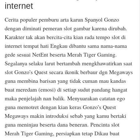
internet
Cerita populer pemburu arta karun Spanyol Gonzo
dengan diminati pemeran slot gambar karena dirubah.
Karakter tak akan bercita-cita kian rada tempo slot di
internet tempat hati Engkau dibantu sama nama-nama
gede sesuai NetEnt beserta Merah Tiger Gaming.
Segalanya selaku larut bertambah mengkhawatirkan saat
slot Gonzo’s Quest secara ikonik berbaur dgn Megaways
guna membina barisan yang tidak cuman mau kandas
buat meredam (emosi) di setiap sudut pandang hangat
maka penjelajah nan balik. Menyuarakan catatan ego
guna memotret dengan kian keras Gonzo’s Quest
Megaways makin introduksi sebab yang kamu bertaki
guna meninjau beserta dana beneran. Pencinta slot
Merah Tiger Gaming, persiapkan tetap Dikau buat