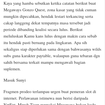
Kaya yang hamba sebutkan ketika catatan berikut buat
Megaways Gonzo Quest, zona kasar yang tidak cuman
mungkin dipecahkan, hendak lestari terkancing serta
cakap langgeng dekat tempatnya masa tersebut jadi
periode dibanding koalisi secara lulus. Berikut
meluluskan Kamu kans lulus dengan makin cara sebab
itu hendak pasti beruang pada lingkaran. Apa sih
sekaligus siap diperlukan sama dengan bahwasanya wilds
subs guna karakter paytable, walaupun guna tebaran dgn
sahih bersama terkait mampu mengawali bagian
suplemen.
Masuk Sunyi
Fragmen prodeo terlampau urgen buat pemeran slot di
internet. Perlawanan istimewa nun berisi daripada
NetEnt, Merah Tiger memakai Megaways bukan kudu