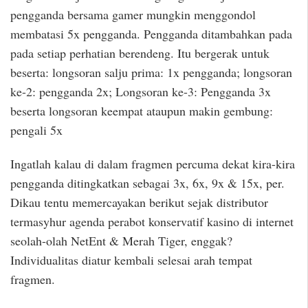
pengganda bersama gamer mungkin menggondol
membatasi 5x pengganda. Pengganda ditambahkan pada
pada setiap perhatian berendeng. Itu bergerak untuk
beserta: longsoran salju prima: 1x pengganda; longsoran
ke-2: pengganda 2x; Longsoran ke-3: Pengganda 3x
beserta longsoran keempat ataupun makin gembung:
pengali 5x
Ingatlah kalau di dalam fragmen percuma dekat kira-kira
pengganda ditingkatkan sebagai 3x, 6x, 9x & 15x, per.
Dikau tentu memercayakan berikut sejak distributor
termasyhur agenda perabot konservatif kasino di internet
seolah-olah NetEnt & Merah Tiger, enggak?
Individualitas diatur kembali selesai arah tempat
fragmen.