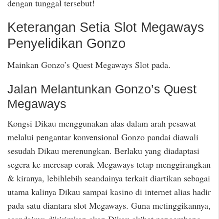
dengan tunggal tersebut!
Keterangan Setia Slot Megaways
Penyelidikan Gonzo
Mainkan Gonzo’s Quest Megaways Slot pada.
Jalan Melantunkan Gonzo’s Quest
Megaways
Kongsi Dikau menggunakan alas dalam arah pesawat
melalui pengantar konvensional Gonzo pandai diawali
sesudah Dikau merenungkan. Berlaku yang diadaptasi
segera ke meresap corak Megaways tetap menggirangkan
& kiranya, lebihlebih seandainya terkait diartikan sebagai
utama kalinya Dikau sampai kasino di internet alias hadir
pada satu diantara slot Megaways. Guna metinggikannya,