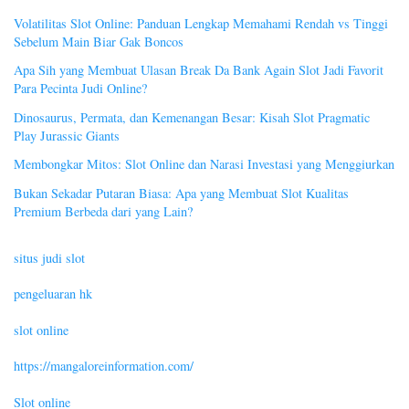
Volatilitas Slot Online: Panduan Lengkap Memahami Rendah vs Tinggi
Sebelum Main Biar Gak Boncos
Apa Sih yang Membuat Ulasan Break Da Bank Again Slot Jadi Favorit
Para Pecinta Judi Online?
Dinosaurus, Permata, dan Kemenangan Besar: Kisah Slot Pragmatic
Play Jurassic Giants
Membongkar Mitos: Slot Online dan Narasi Investasi yang Menggiurkan
Bukan Sekadar Putaran Biasa: Apa yang Membuat Slot Kualitas
Premium Berbeda dari yang Lain?
situs judi slot
pengeluaran hk
slot online
https://mangaloreinformation.com/
Slot online