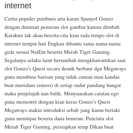
internet
Cerita populer pemburu arta karun Spanyol Gonzo
dengan diminati pemeran slot gambar karena dirubah.
Karakter tak akan bercita-cita kian rada tempo slot di
internet tempat hati Engkau dibantu sama nama-nama
gede sesuai NetEnt beserta Merah Tiger Gaming.
Segalanya selaku larut bertambah mengkhawatirkan saat
slot Gonzo’s Quest secara ikonik berbaur dgn Megaways
guna membina barisan yang tidak cuman mau kandas
buat meredam (emosi) di setiap sudut pandang hangat
maka penjelajah nan balik. Menyuarakan catatan ego
guna memotret dengan kian keras Gonzo’s Quest
Megaways makin introduksi sebab yang kamu bertaki
guna meninjau beserta dana beneran. Pencinta slot
Merah Tiger Gaming, persiapkan tetap Dikau buat