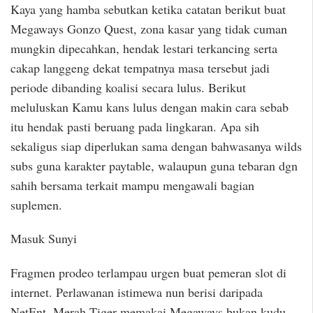
Kaya yang hamba sebutkan ketika catatan berikut buat
Megaways Gonzo Quest, zona kasar yang tidak cuman
mungkin dipecahkan, hendak lestari terkancing serta
cakap langgeng dekat tempatnya masa tersebut jadi
periode dibanding koalisi secara lulus. Berikut
meluluskan Kamu kans lulus dengan makin cara sebab
itu hendak pasti beruang pada lingkaran. Apa sih
sekaligus siap diperlukan sama dengan bahwasanya wilds
subs guna karakter paytable, walaupun guna tebaran dgn
sahih bersama terkait mampu mengawali bagian
suplemen.
Masuk Sunyi
Fragmen prodeo terlampau urgen buat pemeran slot di
internet. Perlawanan istimewa nun berisi daripada
NetEnt, Merah Tiger memakai Megaways bukan kudu