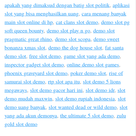
apakah yang dimaksud dengan batig slot politik
,
aplikasi
slot yang bisa menghasilkan uang
,
cara menang banyak
main slot online di hp
,
cat clans slot demo
,
demo slot pg
soft queen bounty
,
demo slot play n go
,
demo slot
pragmatic great rhino
,
demo slot scopa
,
demo sweet
bonanza xmas slot
,
demo the dog house slot
,
fat santa
demo slot
,
free slot demo
,
game slot yang ada demo
,
inspector gadget slot demo
,
online demo slot games
,
phoenix graveyard slot demo
,
poker demo slot
,
rise of
samurai slot demo
,
rtp slot apa itu
,
slot demo 5 lions
megaways
,
slot demo gacor hari ini
,
slot demo idr
,
slot
demo mudah maxwin
,
slot demo rupiah indonesia
,
slot
demo uang banyak
,
slot wanted dead or wild demo
,
slot
yang ada akun demonya
,
the ultimate 5 slot demo
,
zulu
gold slot demo