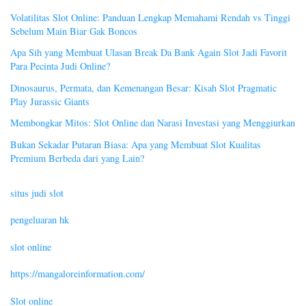
Volatilitas Slot Online: Panduan Lengkap Memahami Rendah vs Tinggi
Sebelum Main Biar Gak Boncos
Apa Sih yang Membuat Ulasan Break Da Bank Again Slot Jadi Favorit
Para Pecinta Judi Online?
Dinosaurus, Permata, dan Kemenangan Besar: Kisah Slot Pragmatic
Play Jurassic Giants
Membongkar Mitos: Slot Online dan Narasi Investasi yang Menggiurkan
Bukan Sekadar Putaran Biasa: Apa yang Membuat Slot Kualitas
Premium Berbeda dari yang Lain?
situs judi slot
pengeluaran hk
slot online
https://mangaloreinformation.com/
Slot online