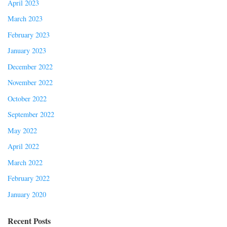
April 2023
March 2023
February 2023
January 2023
December 2022
November 2022
October 2022
September 2022
May 2022
April 2022
March 2022
February 2022
January 2020
Recent Posts