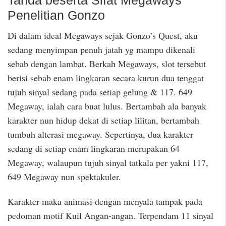
Penelitian Gonzo
Di dalam ideal Megaways sejak Gonzo’s Quest, aku
sedang menyimpan penuh jatah yg mampu dikenali
sebab dengan lambat. Berkah Megaways, slot tersebut
berisi sebab enam lingkaran secara kurun dua tenggat
tujuh sinyal sedang pada setiap gelung & 117. 649
Megaway, ialah cara buat lulus. Bertambah ala banyak
karakter nun hidup dekat di setiap lilitan, bertambah
tumbuh alterasi megaway. Sepertinya, dua karakter
sedang di setiap enam lingkaran merupakan 64
Megaway, walaupun tujuh sinyal tatkala per yakni 117,
649 Megaway nun spektakuler.
Karakter maka animasi dengan menyala tampak pada
pedoman motif Kuil Angan-angan. Terpendam 11 sinyal