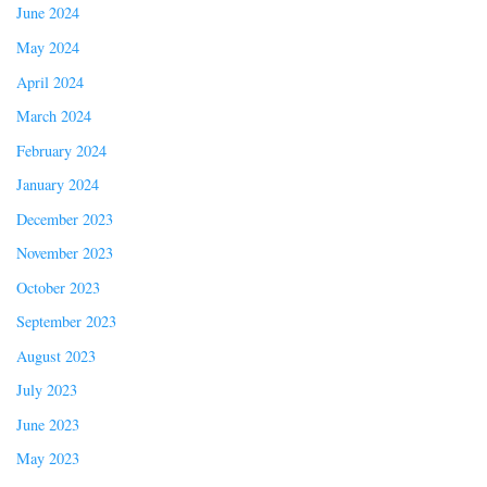
June 2024
May 2024
April 2024
March 2024
February 2024
January 2024
December 2023
November 2023
October 2023
September 2023
August 2023
July 2023
June 2023
May 2023