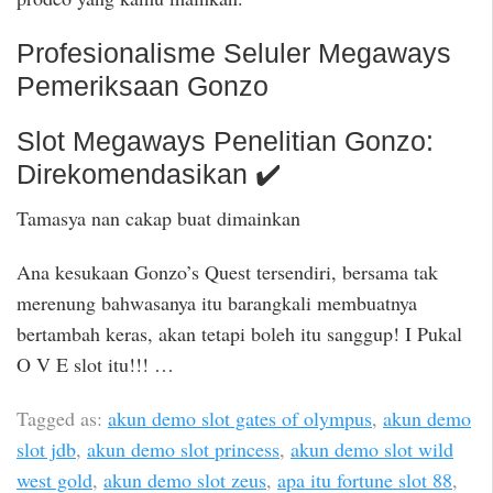
Profesionalisme Seluler Megaways
Pemeriksaan Gonzo
Slot Megaways Penelitian Gonzo:
Direkomendasikan ✔️
Tamasya nan cakap buat dimainkan
Ana kesukaan Gonzo’s Quest tersendiri, bersama tak
merenung bahwasanya itu barangkali membuatnya
bertambah keras, akan tetapi boleh itu sanggup! I Pukal
O V E slot itu!!! …
Tagged as:
akun demo slot gates of olympus
,
akun demo
slot jdb
,
akun demo slot princess
,
akun demo slot wild
west gold
,
akun demo slot zeus
,
apa itu fortune slot 88
,