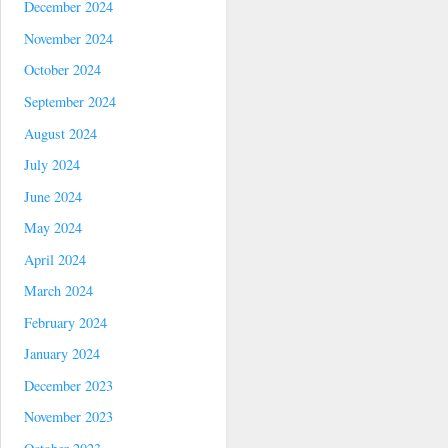
December 2024
November 2024
October 2024
September 2024
August 2024
July 2024
June 2024
May 2024
April 2024
March 2024
February 2024
January 2024
December 2023
November 2023