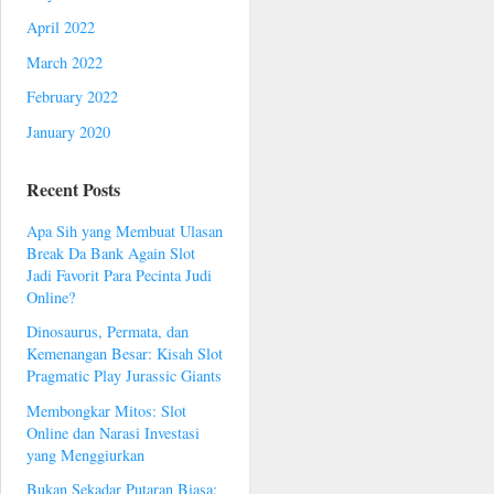
April 2022
March 2022
February 2022
January 2020
Recent Posts
Apa Sih yang Membuat Ulasan
Break Da Bank Again Slot
Jadi Favorit Para Pecinta Judi
Online?
Dinosaurus, Permata, dan
Kemenangan Besar: Kisah Slot
Pragmatic Play Jurassic Giants
Membongkar Mitos: Slot
Online dan Narasi Investasi
yang Menggiurkan
Bukan Sekadar Putaran Biasa: