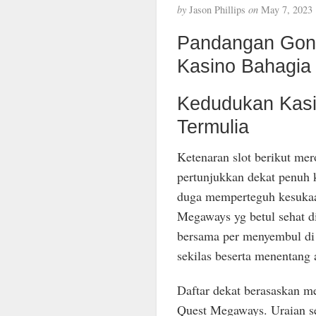
by
Jason Phillips
on
May 7, 2023
Pandangan Gonz
Kasino Bahagia
Kedudukan Kas
Termulia
Ketenaran slot berikut me
pertunjukkan dekat penuh ka
duga memperteguh kesukaa
Megaways yg betul sehat di
bersama per menyembul di
sekilas beserta menentang
Daftar dekat berasaskan m
Quest Megaways. Uraian se