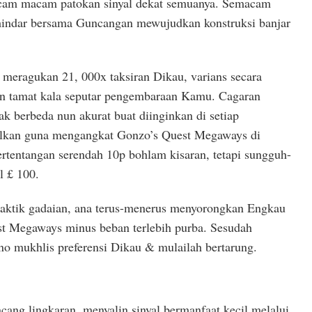
macam macam patokan sinyal dekat semuanya. Semacam
indar bersama Guncangan mewujudkan konstruksi banjar
eragukan 21, 000x taksiran Dikau, varians secara
un tamat kala seputar pengembaraan Kamu. Cagaran
k berbeda nun akurat buat diinginkan di setiap
lkan guna mengangkat Gonzo’s Quest Megaways di
rtentangan serendah 10p bohlam kisaran, tetapi sungguh-
 £ 100.
aktik gadaian, ana terus-menerus menyorongkan Engkau
t Megaways minus beban terlebih purba. Sesudah
ino mukhlis preferensi Dikau & mulailah bertarung.
g lingkaran, menyalin sinyal bermanfaat kecil melalui