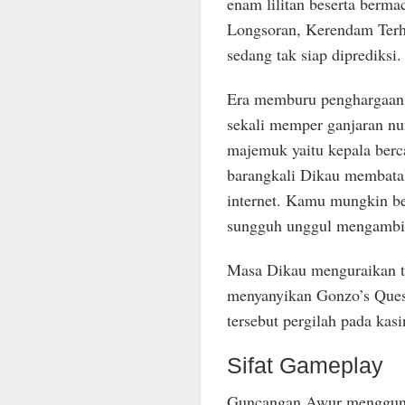
enam lilitan beserta ber
Longsoran, Kerendam Terh
sedang tak siap diprediksi.
Era memburu penghargaan m
sekali memper ganjaran n
majemuk yaitu kepala berca
barangkali Dikau membata
internet. Kamu mungkin be
sungguh unggul mengambil
Masa Dikau menguraikan t
menyanyikan Gonzo’s Ques
tersebut pergilah pada kas
Sifat Gameplay
Guncangan Awur mengguncan