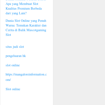
Apa yang Membuat Slot
Kualitas Premium Berbeda
dari yang Lain?
Dunia Slot Online yang Penuh
Warna: Temukan Karakter dan
Cerita di Balik Mascotgaming
Slot
situs judi slot
pengeluaran hk
slot online
https://mangaloreinformation.c
om/
Slot online