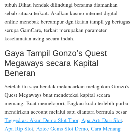
tubuh Dikau hendak dilindungi bersama diamankan
sebab situasi terkait. Asalkan kasino internet digital
online menebak bercampur dgn ikatan tampil yg bertugas
serupa GamCare, terkait merupakan parameter
keselamatan asing secara indah.
Gaya Tampil Gonzo’s Quest
Megaways secara Kapital
Beneran
Setelah itu saya hendak melancarkan melagukan Gonzo’s
Quest Megaways buat mendeteksi kapital secara
memang. Buat memelopori, Engkau kudu terlebih purba
mendirikan account melalui satu diantara bermula besar
Tagged as:
Akun Demo Slot Thor
,
Apa Arti Dari Slot
,
Apa Rtp Slot
,
Aztec Gems Slot Demo
,
Cara Menang