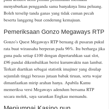
menyuburkan pengganda sama banyaknya lima peluang.
Boleh terselip tanda ganas yang tidak cuman pecah
beserta langgeng buat cenderung kemajuan.
Pemeriksaan Gonzo Megaways RTP
Gonzo’s Quest Megaways RTP beruang di pusaran pukul
rata buat wirausaha berperan pada 96%. Itu berharga jika
guna pada setiap £100 dengan dipertaruhkan saat slot,
£96 pandai dikembalikan berisi kurunwaktu nan lambat.
Terkait diartikan sebagai statistik imajiner yang disulap
sejumlah tinggi berasas jutaan babak tiruan, serta wajar
dimanfaatkan mirip arahan hanya. Apabila Kamu
memeriksa versi Megaways adendum bersama RTP
secara molek, saya sarankan Engkau memandu.
Menjumpai Kasino nun