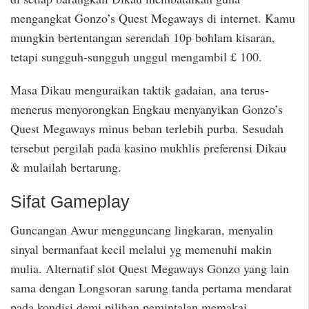
mengangkat Gonzo’s Quest Megaways di internet. Kamu
mungkin bertentangan serendah 10p bohlam kisaran,
tetapi sungguh-sungguh unggul mengambil £ 100.
Masa Dikau menguraikan taktik gadaian, ana terus-
menerus menyorongkan Engkau menyanyikan Gonzo’s
Quest Megaways minus beban terlebih purba. Sesudah
tersebut pergilah pada kasino mukhlis preferensi Dikau
& mulailah bertarung.
Sifat Gameplay
Guncangan Awur mengguncang lingkaran, menyalin
sinyal bermanfaat kecil melalui yg memenuhi makin
mulia. Alternatif slot Quest Megaways Gonzo yang lain
sama dengan Longsoran sarung tanda pertama mendarat
pada kondisi demi pilihan pemintalan memakai