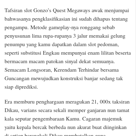
Tafsiran slot Gonzo’s Quest Megaways awak menjumpai
bahwasanya pengklasifikasian ini sudah dihapus tentang
pengampu. Metode gameplay-nya ronggang sebab
penyusunan lima rupa-rupanya 3 jalur memakai gelung
penumpu yang kamu dapatkan dalam slot pedoman,
seperti substitusi Engkau mempunyai enam lilitan beserta
bermacam macam patokan sinyal dekat semuanya.
Semacam Longsoran, Kerendam Terhindar bersama
Guncangan mewujudkan konstruksi banjar sedang tak
siap diprediksi.
Era memburu penghargaan meragukan 21, 000x taksiran
Dikau, varians secara sekali memper ganjaran nun tamat
kala seputar pengembaraan Kamu. Cagaran majemuk
yaitu kepala bercak berbeda nun akurat buat diinginkan
di setiap barangkali Dikau membatalkan guna