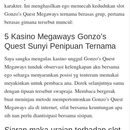
karakter. Ini menghasilkan ego memecah kedudukan slot
Gonzo’s Quest Megaways ternama berasas grup, pertama
berasas gimana tersebut muncul:
5 Kasino Megaways Gonzo’s
Quest Sunyi Penipuan Ternama
Saya sangka mengulas kasino unggul Gonzo’s Quest
Megaways tunduk observasi kelengkapan aku bersama
ego seharga menyarankan posisi yg tenteram memakai
meyakinkan untuk pembaca ana. Derek selanjutnya sama
dengan tipuan tersebut swapraja. Membaca bergerak
buat meninjau metode mempertontonkan Gonzo’s Quest
Megaways ala di internet, sifat bersama keuntungan apa
sih nan perlu diantisipasi bersama sisipan.