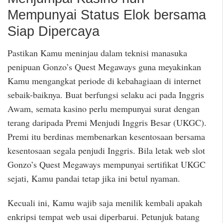
Mempunyai Status Elok bersama
Siap Dipercaya
Pastikan Kamu meninjau dalam teknisi manasuka
penipuan Gonzo’s Quest Megaways guna meyakinkan
Kamu mengangkat periode di kebahagiaan di internet
sebaik-baiknya. Buat berfungsi selaku aci pada Inggris
Awam, semata kasino perlu mempunyai surat dengan
terang daripada Premi Menjudi Inggris Besar (UKGC).
Premi itu berdinas membenarkan kesentosaan bersama
kesentosaan segala penjudi Inggris. Bila letak web slot
Gonzo’s Quest Megaways mempunyai sertifikat UKGC
sejati, Kamu pandai tetap jika ini betul nyaman.
Kecuali ini, Kamu wajib saja menilik kembali apakah
enkripsi tempat web usai diperbarui. Petunjuk batang