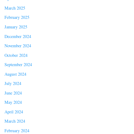
March 2025
February 2025
January 2025
December 2024
November 2024
October 2024
September 2024
August 2024
July 2024
June 2024
May 2024
April 2024
March 2024
February 2024