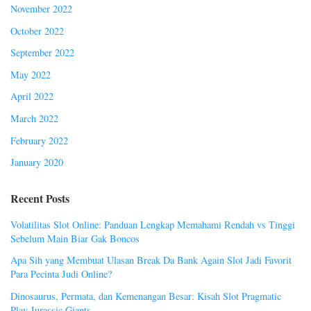
November 2022
October 2022
September 2022
May 2022
April 2022
March 2022
February 2022
January 2020
Recent Posts
Volatilitas Slot Online: Panduan Lengkap Memahami Rendah vs Tinggi
Sebelum Main Biar Gak Boncos
Apa Sih yang Membuat Ulasan Break Da Bank Again Slot Jadi Favorit
Para Pecinta Judi Online?
Dinosaurus, Permata, dan Kemenangan Besar: Kisah Slot Pragmatic
Play Jurassic Giants