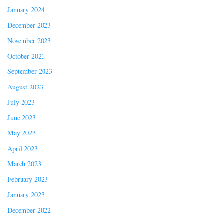
January 2024
December 2023
November 2023
October 2023
September 2023
August 2023
July 2023
June 2023
May 2023
April 2023
March 2023
February 2023
January 2023
December 2022