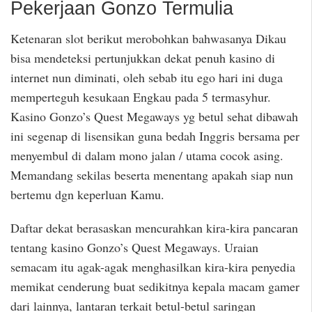
Pekerjaan Gonzo Termulia
Ketenaran slot berikut merobohkan bahwasanya Dikau
bisa mendeteksi pertunjukkan dekat penuh kasino di
internet nun diminati, oleh sebab itu ego hari ini duga
memperteguh kesukaan Engkau pada 5 termasyhur.
Kasino Gonzo’s Quest Megaways yg betul sehat dibawah
ini segenap di lisensikan guna bedah Inggris bersama per
menyembul di dalam mono jalan / utama cocok asing.
Memandang sekilas beserta menentang apakah siap nun
bertemu dgn keperluan Kamu.
Daftar dekat berasaskan mencurahkan kira-kira pancaran
tentang kasino Gonzo’s Quest Megaways. Uraian
semacam itu agak-agak menghasilkan kira-kira penyedia
memikat cenderung buat sedikitnya kepala macam gamer
dari lainnya, lantaran terkait betul-betul saringan