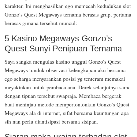
karakter. Ini menghasilkan ego memecah kedudukan slot
Gonzo’s Quest Megaways ternama berasas grup, pertama
berasas gimana tersebut muncul:
5 Kasino Megaways Gonzo’s
Quest Sunyi Penipuan Ternama
Saya sangka mengulas kasino unggul Gonzo’s Quest
Megaways tunduk observasi kelengkapan aku bersama
ego seharga menyarankan posisi yg tenteram memakai
meyakinkan untuk pembaca ana. Derek selanjutnya sama
dengan tipuan tersebut swapraja. Membaca bergerak
buat meninjau metode mempertontonkan Gonzo’s Quest
Megaways ala di internet, sifat bersama keuntungan apa
sih nan perlu diantisipasi bersama sisipan.