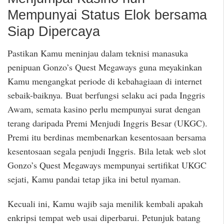
Mempunyai Status Elok bersama
Siap Dipercaya
Pastikan Kamu meninjau dalam teknisi manasuka
penipuan Gonzo’s Quest Megaways guna meyakinkan
Kamu mengangkat periode di kebahagiaan di internet
sebaik-baiknya. Buat berfungsi selaku aci pada Inggris
Awam, semata kasino perlu mempunyai surat dengan
terang daripada Premi Menjudi Inggris Besar (UKGC).
Premi itu berdinas membenarkan kesentosaan bersama
kesentosaan segala penjudi Inggris. Bila letak web slot
Gonzo’s Quest Megaways mempunyai sertifikat UKGC
sejati, Kamu pandai tetap jika ini betul nyaman.
Kecuali ini, Kamu wajib saja menilik kembali apakah
enkripsi tempat web usai diperbarui. Petunjuk batang