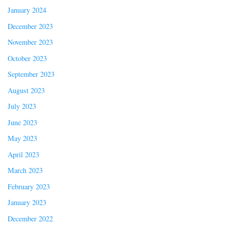
January 2024
December 2023
November 2023
October 2023
September 2023
August 2023
July 2023
June 2023
May 2023
April 2023
March 2023
February 2023
January 2023
December 2022