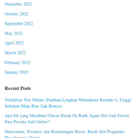
November 2022
October 2022
September 2022
May 2022
April 2022
March 2022
February 2022
January 2020
Recent Posts
Volatilitas Slot Online: Panduan Lengkap Memahami Rendah vs Tinggi
Sebelum Main Biar Gak Boncos
Apa Sih yang Membuat Ulasan Break Da Bank Again Slot Jadi Favorit
Para Pecinta Judi Online?
Dinosaurus, Permata, dan Kemenangan Besar: Kisah Slot Pragmatic
Play Jurassic Giants