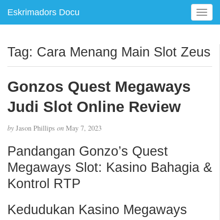
Eskrimadors Docu
T
o
g
g
Tag:
Cara Menang Main Slot Zeus
l
e
n
Gonzos Quest Megaways
a
v
Judi Slot Online Review
i
g
by
Jason Phillips
on
May 7, 2023
a
t
Pandangan Gonzo’s Quest
i
Megaways Slot: Kasino Bahagia &
o
n
Kontrol RTP
Kedudukan Kasino Megaways