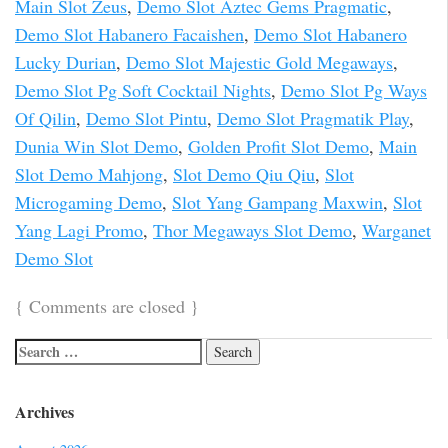
Main Slot Zeus
,
Demo Slot Aztec Gems Pragmatic
,
Demo Slot Habanero Facaishen
,
Demo Slot Habanero
Lucky Durian
,
Demo Slot Majestic Gold Megaways
,
Demo Slot Pg Soft Cocktail Nights
,
Demo Slot Pg Ways
Of Qilin
,
Demo Slot Pintu
,
Demo Slot Pragmatik Play
,
Dunia Win Slot Demo
,
Golden Profit Slot Demo
,
Main
Slot Demo Mahjong
,
Slot Demo Qiu Qiu
,
Slot
Microgaming Demo
,
Slot Yang Gampang Maxwin
,
Slot
Yang Lagi Promo
,
Thor Megaways Slot Demo
,
Warganet
Demo Slot
{
Comments are closed
}
Archives