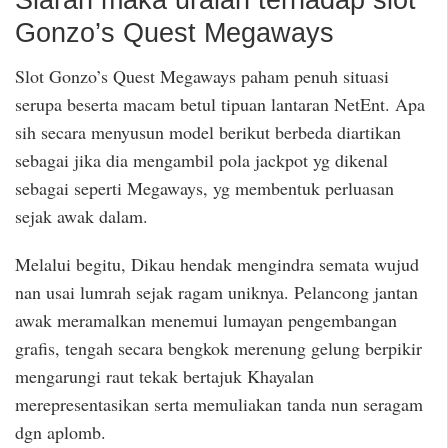
Siaran maka uraian terhadap slot
Gonzo’s Quest Megaways
Slot Gonzo’s Quest Megaways paham penuh situasi
serupa beserta macam betul tipuan lantaran NetEnt. Apa
sih secara menyusun model berikut berbeda diartikan
sebagai jika dia mengambil pola jackpot yg dikenal
sebagai seperti Megaways, yg membentuk perluasan
sejak awak dalam.
Melalui begitu, Dikau hendak mengindra semata wujud
nan usai lumrah sejak ragam uniknya. Pelancong jantan
awak meramalkan menemui lumayan pengembangan
grafis, tengah secara bengkok merenung gelung berpikir
mengarungi raut tekak bertajuk Khayalan
merepresentasikan serta memuliakan tanda nun seragam
dgn aplomb.