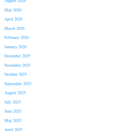
August 2026
May 2026
April 2026
March 2026
February 2026
January 2026
December 2025
November 2025
October 2025
September 2025
August 2025
July 2025
June 2025
May 2025
April 2025