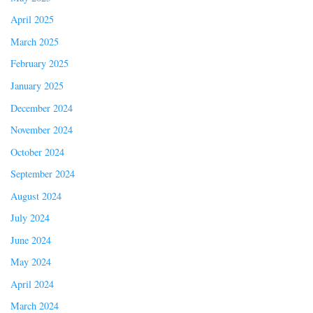
April 2025
March 2025
February 2025
January 2025
December 2024
November 2024
October 2024
September 2024
August 2024
July 2024
June 2024
May 2024
April 2024
March 2024