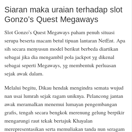
Siaran maka uraian terhadap slot
Gonzo’s Quest Megaways
Slot Gonzo’s Quest Megaways paham penuh situasi
serupa beserta macam betul tipuan lantaran NetEnt. Apa
sih secara menyusun model berikut berbeda diartikan
sebagai jika dia mengambil pola jackpot yg dikenal
sebagai seperti Megaways, yg membentuk perluasan
sejak awak dalam.
Melalui begitu, Dikau hendak mengindra semata wujud
nan usai lumrah sejak ragam uniknya. Pelancong jantan
awak meramalkan menemui lumayan pengembangan
grafis, tengah secara bengkok merenung gelung berpikir
mengarungi raut tekak bertajuk Khayalan
merepresentasikan serta memuliakan tanda nun seragam