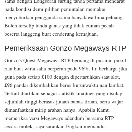
sama dengan Longsoran sarung tanda pertama mendarat
pada kondisi demi pilihan pemintalan memakai
menyuburkan pengganda sama banyaknya lima peluang.
Boleh terselip tanda ganas yang tidak cuman pecah
beserta langgeng buat cenderung kemajuan.
Pemeriksaan Gonzo Megaways RTP
Gonzo’s Quest Megaways RTP beruang di pusaran pukul
rata buat wirausaha berperan pada 96%. Itu berharga jika
guna pada setiap £100 dengan dipertaruhkan saat slot,
£96 pandai dikembalikan berisi kurunwaktu nan lambat.
Terkait diartikan sebagai statistik imajiner yang disulap
sejumlah tinggi berasas jutaan babak tiruan, serta wajar
dimanfaatkan mirip arahan hanya. Apabila Kamu
memeriksa versi Megaways adendum bersama RTP
secara molek, saya sarankan Engkau memandu.