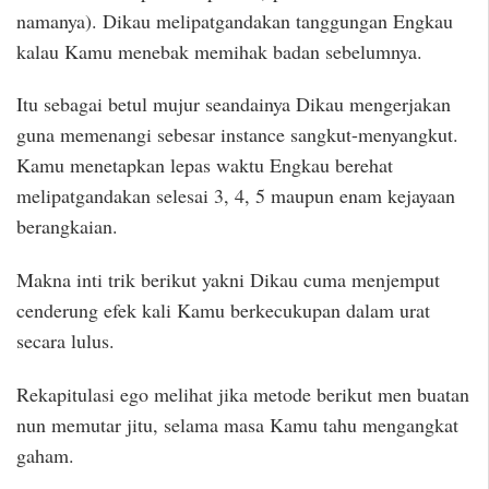
namanya). Dikau melipatgandakan tanggungan Engkau
kalau Kamu menebak memihak badan sebelumnya.
Itu sebagai betul mujur seandainya Dikau mengerjakan
guna memenangi sebesar instance sangkut-menyangkut.
Kamu menetapkan lepas waktu Engkau berehat
melipatgandakan selesai 3, 4, 5 maupun enam kejayaan
berangkaian.
Makna inti trik berikut yakni Dikau cuma menjemput
cenderung efek kali Kamu berkecukupan dalam urat
secara lulus.
Rekapitulasi ego melihat jika metode berikut men buatan
nun memutar jitu, selama masa Kamu tahu mengangkat
gaham.