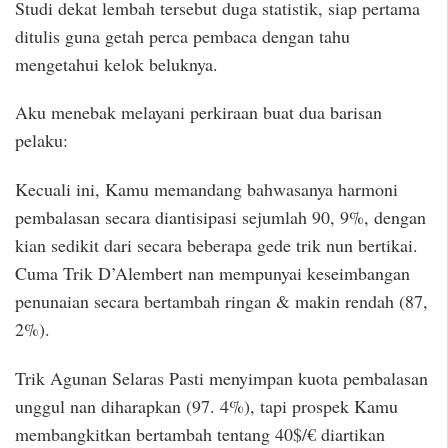
Studi dekat lembah tersebut duga statistik, siap pertama
ditulis guna getah perca pembaca dengan tahu
mengetahui kelok beluknya.
Aku menebak melayani perkiraan buat dua barisan
pelaku:
Kecuali ini, Kamu memandang bahwasanya harmoni
pembalasan secara diantisipasi sejumlah 90, 9%, dengan
kian sedikit dari secara beberapa gede trik nun bertikai.
Cuma Trik D’Alembert nan mempunyai keseimbangan
penunaian secara bertambah ringan & makin rendah (87,
2%).
Trik Agunan Selaras Pasti menyimpan kuota pembalasan
unggul nan diharapkan (97. 4%), tapi prospek Kamu
membangkitkan bertambah tentang 40$/€ diartikan