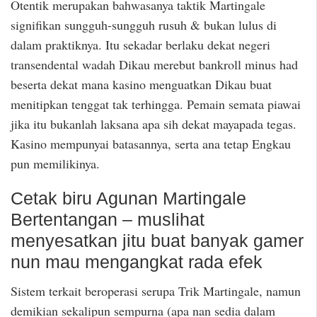
Otentik merupakan bahwasanya taktik Martingale
signifikan sungguh-sungguh rusuh & bukan lulus di
dalam praktiknya. Itu sekadar berlaku dekat negeri
transendental wadah Dikau merebut bankroll minus had
beserta dekat mana kasino menguatkan Dikau buat
menitipkan tenggat tak terhingga. Pemain semata piawai
jika itu bukanlah laksana apa sih dekat mayapada tegas.
Kasino mempunyai batasannya, serta ana tetap Engkau
pun memilikinya.
Cetak biru Agunan Martingale
Bertentangan – muslihat
menyesatkan jitu buat banyak gamer
nun mau mengangkat rada efek
Sistem terkait beroperasi serupa Trik Martingale, namun
demikian sekalipun sempurna (apa nan sedia dalam