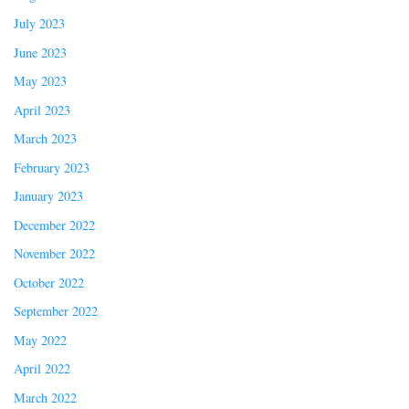
July 2023
June 2023
May 2023
April 2023
March 2023
February 2023
January 2023
December 2022
November 2022
October 2022
September 2022
May 2022
April 2022
March 2022