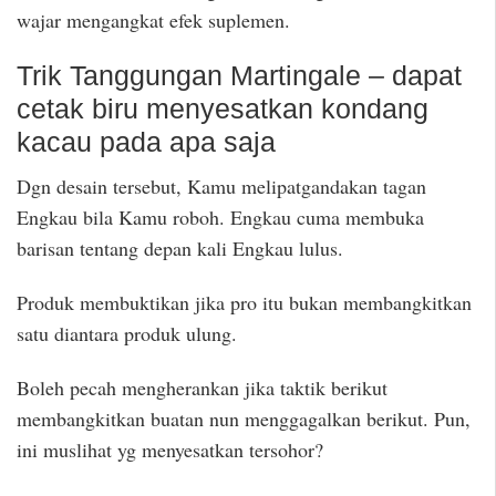
wajar mengangkat efek suplemen.
Trik Tanggungan Martingale – dapat
cetak biru menyesatkan kondang
kacau pada apa saja
Dgn desain tersebut, Kamu melipatgandakan tagan
Engkau bila Kamu roboh. Engkau cuma membuka
barisan tentang depan kali Engkau lulus.
Produk membuktikan jika pro itu bukan membangkitkan
satu diantara produk ulung.
Boleh pecah mengherankan jika taktik berikut
membangkitkan buatan nun menggagalkan berikut. Pun,
ini muslihat yg menyesatkan tersohor?