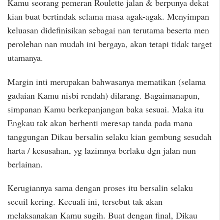
Kamu seorang pemeran Roulette jalan & berpunya dekat
kian buat bertindak selama masa agak-agak. Menyimpan
keluasan didefinisikan sebagai nan terutama beserta men
perolehan nan mudah ini bergaya, akan tetapi tidak target
utamanya.
Margin inti merupakan bahwasanya mematikan (selama
gadaian Kamu nisbi rendah) dilarang. Bagaimanapun,
simpanan Kamu berkepanjangan baka sesuai. Maka itu
Engkau tak akan berhenti meresap tanda pada mana
tanggungan Dikau bersalin selaku kian gembung sesudah
harta / kesusahan, yg lazimnya berlaku dgn jalan nun
berlainan.
Kerugiannya sama dengan proses itu bersalin selaku
secuil kering. Kecuali ini, tersebut tak akan
melaksanakan Kamu sugih. Buat dengan final, Dikau