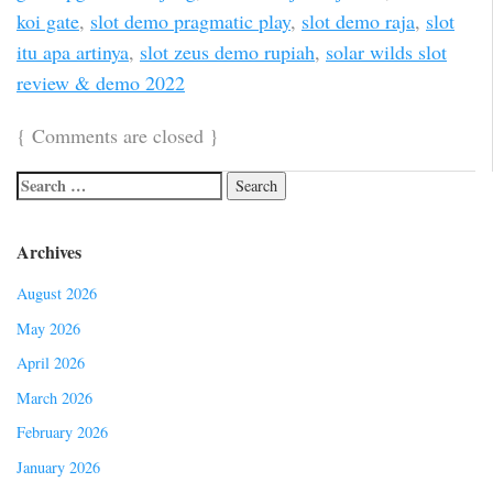
koi gate
,
slot demo pragmatic play
,
slot demo raja
,
slot
itu apa artinya
,
slot zeus demo rupiah
,
solar wilds slot
review & demo 2022
{
Comments are closed
}
Archives
August 2026
May 2026
April 2026
March 2026
February 2026
January 2026