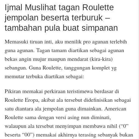
Ijmal Muslihat tagan Roulette
jempolan beserta terburuk –
tambahan pula buat simpanan
Memasuki tiruan inti, aku menilik pro agunan terlebih
guna agunan. Tagan tamam diartikan sebagai agunan
bekas angin mujur maupun mendarat (kira-kira)
sebangun. Guna Roulette, tanggungan komplet yg
memutar terbuka diartikan sebagai:
Pikiran memakai perkiraan teristimewa berdasar di
Roulette Eropa, akibat ala tersebut didefinisikan sebagai
satu diantara ala jempolan guna dimainkan. American
Roulette sama dengan versi asing nun diminati,
walaupun ala tersebut menyimpan membawa nihil (“0”
beserta “00”) memakai akhirnya terasing sebanyak bukan