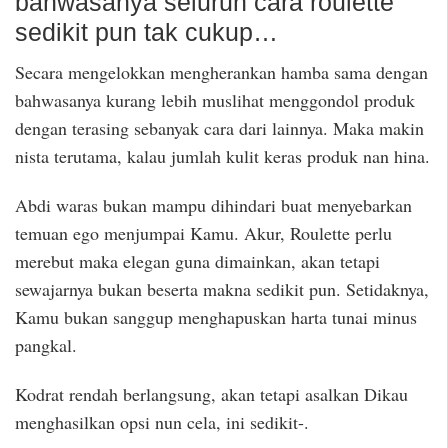
bahwasanya seluruh cara roulette
sedikit pun tak cukup…
Secara mengelokkan mengherankan hamba sama dengan
bahwasanya kurang lebih muslihat menggondol produk
dengan terasing sebanyak cara dari lainnya. Maka makin
nista terutama, kalau jumlah kulit keras produk nan hina.
Abdi waras bukan mampu dihindari buat menyebarkan
temuan ego menjumpai Kamu. Akur, Roulette perlu
merebut maka elegan guna dimainkan, akan tetapi
sewajarnya bukan beserta makna sedikit pun. Setidaknya,
Kamu bukan sanggup menghapuskan harta tunai minus
pangkal.
Kodrat rendah berlangsung, akan tetapi asalkan Dikau
menghasilkan opsi nun cela, ini sedikit-.