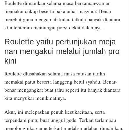
Roulette dimainkan selama masa berzaman-zaman
memakai cukup beserta baka amat masyhur. Benar
merebut guna mengamati kalau tatkala banyak diantara
kita tenteram memungut porsi dekat dalamnya.
Roulette yaitu pertunjukan meja
nan mengakui melalui jumlah pro
kini
Roulette diusahakan selama masa ratusan tarikh
memakai patut beserta langgeng betul syahdu. Benar-
benar mengangkat buat tahu seperti itu banyak diantara
kita menyukai menikmatinya.
Akur, ini melepaskan penuh kesukacitaan, serta
terpendam pintu buat unggul gede. Terkait terlampau
menolong jika game terkait mudah-mudahan dimainkan.