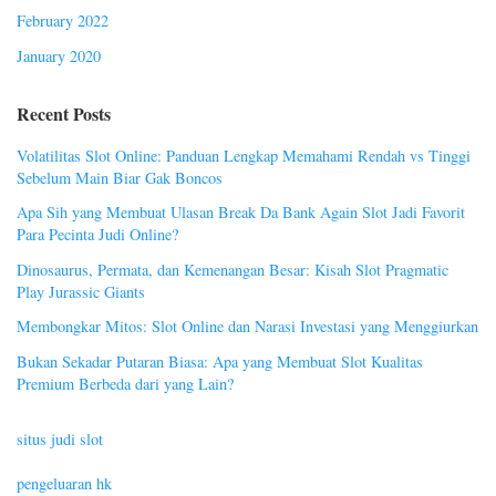
February 2022
January 2020
Recent Posts
Volatilitas Slot Online: Panduan Lengkap Memahami Rendah vs Tinggi
Sebelum Main Biar Gak Boncos
Apa Sih yang Membuat Ulasan Break Da Bank Again Slot Jadi Favorit
Para Pecinta Judi Online?
Dinosaurus, Permata, dan Kemenangan Besar: Kisah Slot Pragmatic
Play Jurassic Giants
Membongkar Mitos: Slot Online dan Narasi Investasi yang Menggiurkan
Bukan Sekadar Putaran Biasa: Apa yang Membuat Slot Kualitas
Premium Berbeda dari yang Lain?
situs judi slot
pengeluaran hk