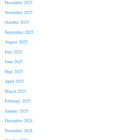
December 2025
November 2025
October 2025
September 2025
August 2025
July 2025
June 2025
May 2025
April 2025
March 2025
February 2025
January 2025
December 2024
November 2024