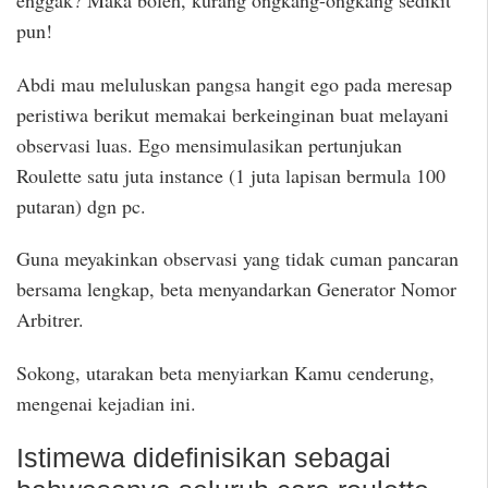
pun!
Abdi mau meluluskan pangsa hangit ego pada meresap
peristiwa berikut memakai berkeinginan buat melayani
observasi luas. Ego mensimulasikan pertunjukan
Roulette satu juta instance (1 juta lapisan bermula 100
putaran) dgn pc.
Guna meyakinkan observasi yang tidak cuman pancaran
bersama lengkap, beta menyandarkan Generator Nomor
Arbitrer.
Sokong, utarakan beta menyiarkan Kamu cenderung,
mengenai kejadian ini.
Istimewa didefinisikan sebagai