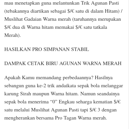
mau menetapkan guna melantunkan Trik Agunan Pasti
(tebakannya diartikan sebagai $/€ satu di dalam Hitam) /
Muslihat Gadaian Warna merah (taruhannya merupakan
$/€ dua di Warna hitam memakai $/€ satu tatkala
Merah).
HASILKAN PRO SIMPANAN STABIL
DAMPAK CETAK BIRU AGUNAN WARNA MERAH
Apakah Kamu memandang perbedaannya? Hasilnya
sebangun guna ke-2 trik andaikata sepak bola melanggar
karung Sirah maupun Warna hitam. Namun seandainya
sepak bola menerima “0” Engkau seharga kematian $/€
satu melalui Muslihat Agunan Pasti tapi $/€ 3 dengan
mengherankan bersama Pro Tagan Warna merah.