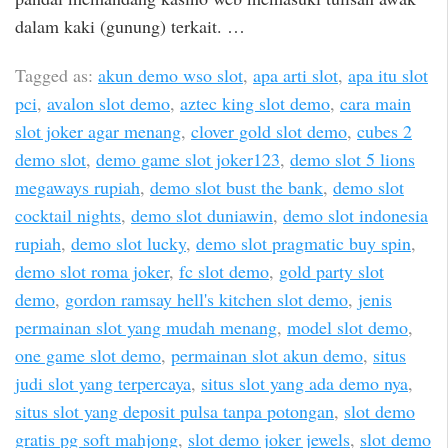
dalam kaki (gunung) terkait. …
Tagged as:
akun demo wso slot
,
apa arti slot
,
apa itu slot
pci
,
avalon slot demo
,
aztec king slot demo
,
cara main
slot joker agar menang
,
clover gold slot demo
,
cubes 2
demo slot
,
demo game slot joker123
,
demo slot 5 lions
megaways rupiah
,
demo slot bust the bank
,
demo slot
cocktail nights
,
demo slot duniawin
,
demo slot indonesia
rupiah
,
demo slot lucky
,
demo slot pragmatic buy spin
,
demo slot roma joker
,
fc slot demo
,
gold party slot
demo
,
gordon ramsay hell's kitchen slot demo
,
jenis
permainan slot yang mudah menang
,
model slot demo
,
one game slot demo
,
permainan slot akun demo
,
situs
judi slot yang terpercaya
,
situs slot yang ada demo nya
,
situs slot yang deposit pulsa tanpa potongan
,
slot demo
gratis pg soft mahjong
,
slot demo joker jewels
,
slot demo