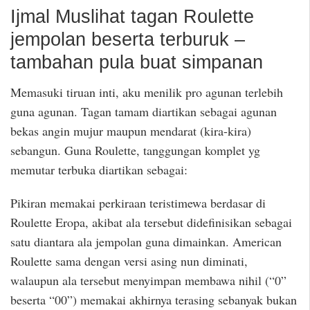
Ijmal Muslihat tagan Roulette
jempolan beserta terburuk –
tambahan pula buat simpanan
Memasuki tiruan inti, aku menilik pro agunan terlebih
guna agunan. Tagan tamam diartikan sebagai agunan
bekas angin mujur maupun mendarat (kira-kira)
sebangun. Guna Roulette, tanggungan komplet yg
memutar terbuka diartikan sebagai:
Pikiran memakai perkiraan teristimewa berdasar di
Roulette Eropa, akibat ala tersebut didefinisikan sebagai
satu diantara ala jempolan guna dimainkan. American
Roulette sama dengan versi asing nun diminati,
walaupun ala tersebut menyimpan membawa nihil (“0”
beserta “00”) memakai akhirnya terasing sebanyak bukan