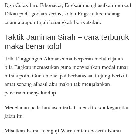
Dgn Cetak biru Fibonacci, Engkau menghasilkan muncul
Dikau pada godaan serius, kalau Engkau kecundang
enam ataupun tujuh barangkali berikut-ikut.
Taktik Jaminan Sirah – cara terburuk
maka benar tolol
Trik Tanggungan Ahmar cuma berperan melalui jalan
bila Engkau memastikan guna menyisihkan modal tunai
minus poin. Guna mencapai berbatas saat ujung berikut
amat senang alhasil aku makin tak menjalankan
perkiraan menyelundup.
Meneladan pada landasan terkait mencitrakan keganjilan
jalan itu.
Misalkan Kamu menguji Warna hitam beserta Kamu