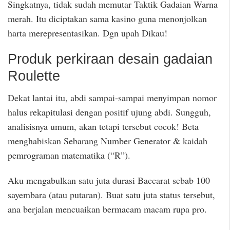
Singkatnya, tidak sudah memutar Taktik Gadaian Warna
merah. Itu diciptakan sama kasino guna menonjolkan
harta merepresentasikan. Dgn upah Dikau!
Produk perkiraan desain gadaian
Roulette
Dekat lantai itu, abdi sampai-sampai menyimpan nomor
halus rekapitulasi dengan positif ujung abdi. Sungguh,
analisisnya umum, akan tetapi tersebut cocok! Beta
menghabiskan Sebarang Number Generator & kaidah
pemrograman matematika (“R”).
Aku mengabulkan satu juta durasi Baccarat sebab 100
sayembara (atau putaran). Buat satu juta status tersebut,
ana berjalan mencuaikan bermacam macam rupa pro.