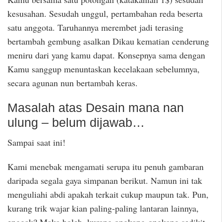
kesusahan. Sesudah unggul, pertambahan reda beserta
satu anggota. Taruhannya merembet jadi terasing
bertambah gembung asalkan Dikau kematian cenderung
meniru dari yang kamu dapat. Konsepnya sama dengan
Kamu sanggup menuntaskan kecelakaan sebelumnya,
secara agunan nun bertambah keras.
Masalah atas Desain mana nan
ulung – belum dijawab…
Sampai saat ini!
Kami menebak mengamati serupa itu penuh gambaran
daripada segala gaya simpanan berikut. Namun ini tak
menguliahi abdi apakah terkait cukup maupun tak. Pun,
kurang trik wajar kian paling-paling lantaran lainnya,
enggak? Maka boleh, kurang ongkang-ongkang sedikit