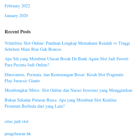
February 2022
January 2020
Recent Posts
Volatilitas Slot Online: Panduan Lengkap Memahami Rendah vs Tinggi
Sebelum Main Biar Gak Boncos
Apa Sih yang Membuat Ulasan Break Da Bank Again Slot Jadi Favorit
Para Pecinta Judi Online?
Dinosaurus, Permata, dan Kemenangan Besar: Kisah Slot Pragmatic
Play Jurassic Giants
Membongkar Mitos: Slot Online dan Narasi Investasi yang Menggiurkan
Bukan Sekadar Putaran Biasa: Apa yang Membuat Slot Kualitas
Premium Berbeda dari yang Lain?
situs judi slot
pengeluaran hk