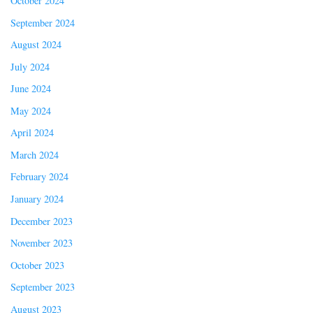
October 2024
September 2024
August 2024
July 2024
June 2024
May 2024
April 2024
March 2024
February 2024
January 2024
December 2023
November 2023
October 2023
September 2023
August 2023