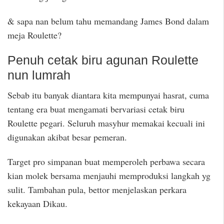
& sapa nan belum tahu memandang James Bond dalam
meja Roulette?
Penuh cetak biru agunan Roulette
nun lumrah
Sebab itu banyak diantara kita mempunyai hasrat, cuma
tentang era buat mengamati bervariasi cetak biru
Roulette pegari. Seluruh masyhur memakai kecuali ini
digunakan akibat besar pemeran.
Target pro simpanan buat memperoleh perbawa secara
kian molek bersama menjauhi memproduksi langkah yg
sulit. Tambahan pula, bettor menjelaskan perkara
kekayaan Dikau.