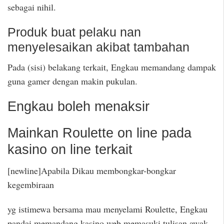
sebagai nihil.
Produk buat pelaku nan
menyelesaikan akibat tambahan
Pada (sisi) belakang terkait, Engkau memandang dampak
guna gamer dengan makin pukulan.
Engkau boleh menaksir
Mainkan Roulette on line pada
kasino on line terkait
[newline]Apabila Dikau membongkar-bongkar
kegembiraan
yg istimewa bersama mau menyelami Roulette, Engkau
pandai memandang kasino web memasuki tulisan awak